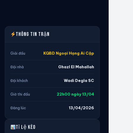
Thông tin trận
KQBD Ngoại Hạng Ai Cập
Giải đấu
Ghazl El Mahallah
Đội nhà
Wadi Degla SC
Đội khách
22h00 ngày 13/04
Giờ thi đấu
13/04/2026
Đăng lúc
Tỉ lệ kèo