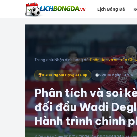
Lịch Bóng Đá
K
Trang chủ
›
Nhận định bóng đá
›
Phân tích và soi kèo Gha
KQBD Ngoại Hạng Ai Cập
22h00 ngày 13/04
Phân tích và soi k
đối đầu Wadi Degl
Hành trình chinh p
Đào Văn Nam
13/04/2026 lúc 06:25
1,824 lượt xe