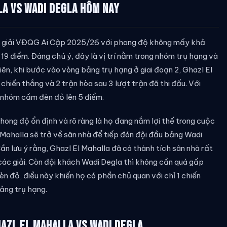
la vs Wadi Degla hôm nay
ủa giải VĐQG Ai Cập 2025/26 với phong độ không mấy khả
 19 điểm. Đáng chú ý, đây là vị trí nằm trong nhóm trụ hạng và
hiên, khi bước vào vòng bảng trụ hạng ở giai đoạn 2, Ghazl El
 chiến thắng và 2 trận hòa sau 3 lượt trận đã thi đấu. Với
i nhóm cầm đèn đỏ lên 5 điểm.
ong độ ổn định và rõ ràng là họ đang nắm lợi thế trong cuộc
 Mahalla sẽ trở về sân nhà để tiếp đón đội đầu bảng Wadi
ần lưu ý rằng, Ghazl El Mahalla đã có thành tích sân nhà rất
 các giải. Còn đội khách Wadi Degla thì không cần quá gấp
n đỏ, điều này khiến họ có phần chủ quan với chỉ 1 chiến
bảng trụ hạng.
hazl El Mahalla vs Wadi Degla