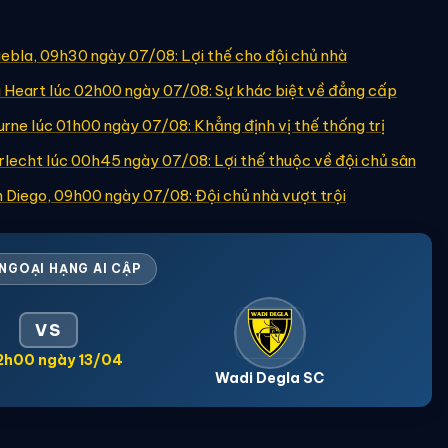
ebla, 09h30 ngày 07/08: Lợi thế cho đội chủ nhà
u Heart lúc 02h00 ngày 07/08: Sự khác biệt về đẳng cấp
urne lúc 01h00 ngày 07/08: Khẳng định vị thế thống trị
lecht lúc 00h45 ngày 07/08: Lợi thế thuộc về đội chủ sân
n Diego, 09h00 ngày 07/08: Đội chủ nhà vượt trội
NGOẠI HẠNG AI CẬP
VS
2h00 ngày 13/04
Wadi Degla SC