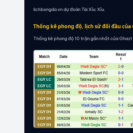
lichbongda.vn dự đoán Tài Xỉu: Xỉu.
Thống kê phong độ, lịch sử đối đầu của 
Thống kê phong độ 10 trận gần nhất của Ghazl 