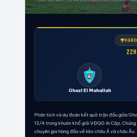
KQBD
22h
Ghazl El Mahallah
Phân tích và dự đoán kết quả trận đấu giữa Gha
13/4 trong khuôn khổ giải VĐQG Ai Cập. Chúng t
chuyên gia hàng đầu về kèo châu Á và châu Âu.