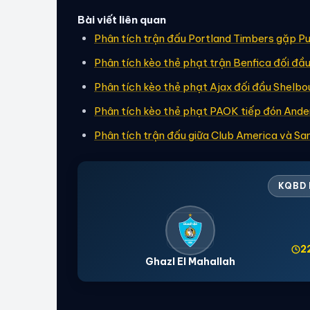
Bài viết liên quan
Phân tích trận đấu Portland Timbers gặp Pu
Phân tích kèo thẻ phạt trận Benfica đối đầ
Phân tích kèo thẻ phạt Ajax đối đầu Shelbo
Phân tích kèo thẻ phạt PAOK tiếp đón Ander
Phân tích trận đấu giữa Club America và Sa
KQBD 
2
Ghazl El Mahallah