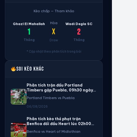
Kèo chấp — Tham khảo
Hòa
Ghazl El Mahallah
Wadi Degla SC
X
1
2
Thắng
Thắng
Draw
* Cập nhật theo phân tích trong bài
Soi kèo khác
Phân tích trận đấu Portland
Timbers gặp Puebla, 09h30 ngày
07/08: Lợi thế cho đội chủ nhà
Portland Timbers vs Puebla
06/08/2026
Phân tích kèo thẻ phạt trận
Benfica đối đầu Heart lúc 02h00
ngày 07/08: Sự khác biệt về đẳng
Benfica vs Heart of Midlothian
cấp