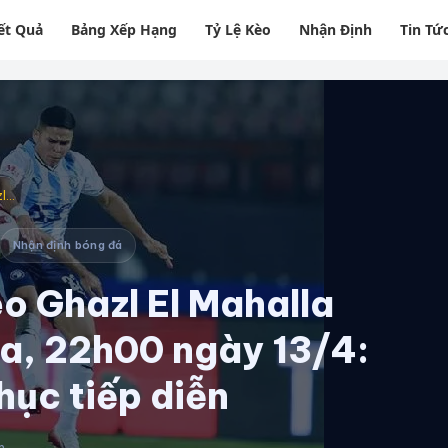
ết Quả
Bảng Xếp Hạng
Tỷ Lệ Kèo
Nhận Định
Tin Tứ
zl…
Nhận định bóng đá
èo Ghazl El Mahalla
a, 22h00 ngày 13/4:
hục tiếp diễn
m