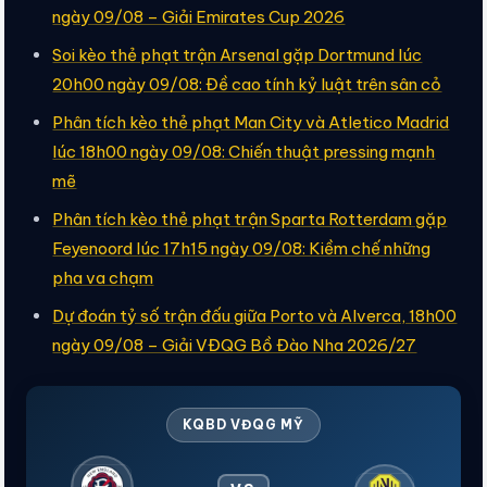
ngày 09/08 – Giải Emirates Cup 2026
Soi kèo thẻ phạt trận Arsenal gặp Dortmund lúc
20h00 ngày 09/08: Đề cao tính kỷ luật trên sân cỏ
Phân tích kèo thẻ phạt Man City và Atletico Madrid
lúc 18h00 ngày 09/08: Chiến thuật pressing mạnh
mẽ
Phân tích kèo thẻ phạt trận Sparta Rotterdam gặp
Feyenoord lúc 17h15 ngày 09/08: Kiềm chế những
pha va chạm
Dự đoán tỷ số trận đấu giữa Porto và Alverca, 18h00
ngày 09/08 – Giải VĐQG Bồ Đào Nha 2026/27
KQBD VĐQG MỸ