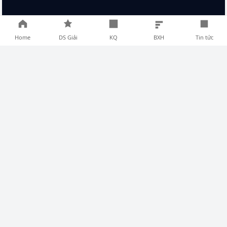
Home
DS Giải
KQ
BXH
Tin tức
TIN TỨC
Barca chưa say men chiến thắng đã phải nghĩ cho tương
lai