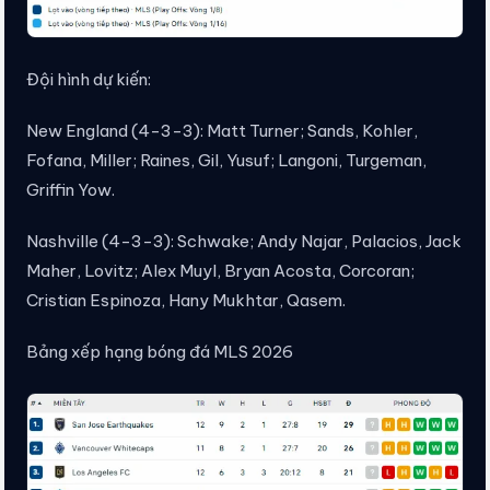
Đội hình dự kiến:
New England (4-3-3): Matt Turner; Sands, Kohler,
Fofana, Miller; Raines, Gil, Yusuf; Langoni, Turgeman,
Griffin Yow.
Nashville (4-3-3): Schwake; Andy Najar, Palacios, Jack
Maher, Lovitz; Alex Muyl, Bryan Acosta, Corcoran;
Cristian Espinoza, Hany Mukhtar, Qasem.
Bảng xếp hạng bóng đá MLS 2026