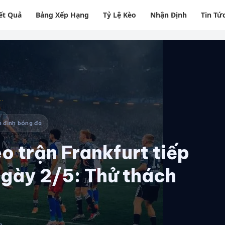
ết Quả
Bảng Xếp Hạng
Tỷ Lệ Kèo
Nhận Định
Tin Tứ
…
 định bóng đá
èo trận Frankfurt tiếp
gày 2/5: Thử thách
m