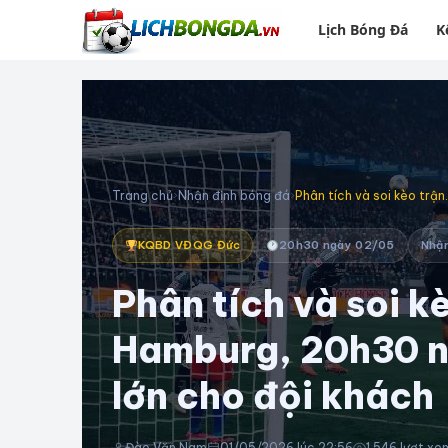
Lịch Bóng Đá
K
Trang chủ
›
Nhận định bóng đá
›
Phân tích và soi kèo trận
KQBD VĐQG Đức
20h30 ngày 02/05
Nhận
Phân tích và soi k
Hamburg, 20h30 n
lớn cho đội khách
Đào Văn Nam
01/05/2026 lúc 22:56
1,546 lượt xe