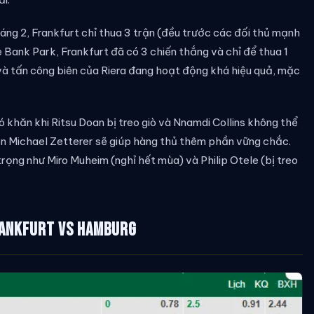
tháng 2, Frankfurt chỉ thua 3 trận (đều trước các đối thủ mạnh
 Bank Park, Frankfurt đã có 3 chiến thắng và chỉ để thua 1
 và tấn công biên của Riera đang hoạt động khá hiệu quả, mặc
ó khăn khi Ritsu Doan bị treo giò và Nnamdi Collins không thể
 môn Michael Zetterer sẽ giúp hàng thủ thêm phần vững chắc.
trọng như Miro Muheim (nghỉ hết mùa) và Philip Otele (bị treo
rankfurt vs Hamburg