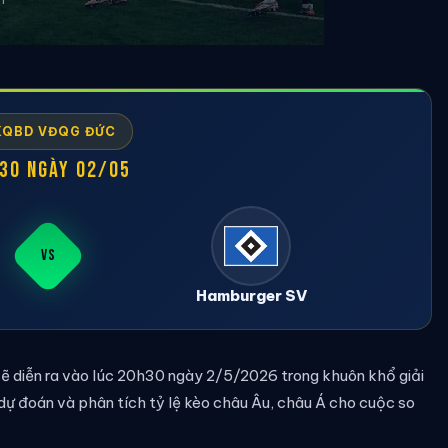
KQBD VĐQG ĐỨC
30 ngày 02/05
VS
Hamburger SV
sẽ diễn ra vào lúc 20h30 ngày 2/5/2026 trong khuôn khổ giải
ự đoán và phân tích tỷ lệ kèo châu Âu, châu Á cho cuộc so