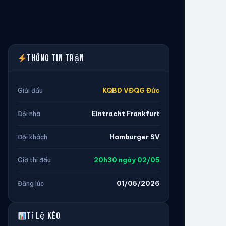
Thông tin trận
KQBD VĐQG Đức
Giải đấu
Eintracht Frankfurt
Đội nhà
Hamburger SV
Đội khách
20h30 ngày 02/05
Giờ thi đấu
01/05/2026
Đăng lúc
Tỉ lệ kèo