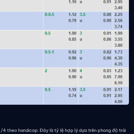
4 theo handicap. Đây là tỷ lệ hợp lý dựa trên phong độ trái