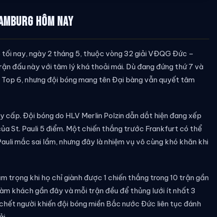
Hamburg hôm nay
 tối nay, ngày 2 tháng 5, thuộc vòng 32 giải VĐQG Đức –
ận đấu này với tâm lý khá thoải mái. Dù đang đứng thứ 7 và
ng Top 6, nhưng đội bóng mang tên Đại bàng vẫn quyết tâm
uy cấp. Đội bóng do HLV Merlin Polzin dẫn dắt hiện đang xếp
 của St. Pauli 5 điểm. Một chiến thắng trước Frankfurt có thể
auli mắc sai lầm, nhưng đây là nhiệm vụ vô cùng khó khăn khi
 trọng khi họ chỉ giành được 1 chiến thắng trong 10 trận gần
àm khách gần đây và mỗi trận đều để thủng lưới ít nhất 3
chết người khiến đội bóng miền Bắc nước Đức liên tục đánh
i.