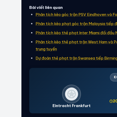
Bài viết liên quan
Phân tích kèo góc trận PSV Eindhoven và Fo
Phân tích kèo phạt góc trận Malaysia tiếp 
Phân tích kèo thẻ phạt Inter Miami đối đầu
Phân tích kèo thẻ phạt trận West Ham và P
trung tuyến
Dự đoán thẻ phạt trận Swansea tiếp Birmin
K
2
Eintracht Frankfurt