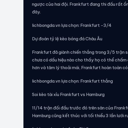
ngược của hai đội. Frankfurt đang thi đấu rất ổ
đây.
lichbongda.vn lựa chọn: Frankfurt -3/4
Dự đoán tỷ lệ kèo bóng đá Châu Âu
Frankfurt đã giành chiến thắng trong 3/5 trận 
chưa có dấu hiệu nào cho thấy họ có thể chấm d
hơn và tâm lý thoải mái, Frankfurt hoàn toàn có
lichbongda.vn lựa chọn: Frankfurt thắng
Soi kèo tài xỉu Frankfurt vs Hamburg
11/14 trận đối đầu trước đó trên sân của Frankf
Hamburg cũng kết thúc với tối thiểu 3 lần lưới r