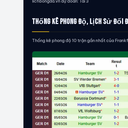
lichbongda.vn dự đoán: Tài 3
Thống kê phong độ, lịch sử đối 
Thống kê phong độ 10 trận gần nhất của Frankf