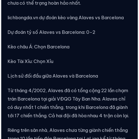
chưa có thể trạng hoàn hảo nhất.
lichbongda.vn dự đoán kèo vàng Alaves vs Barcelona
Dự đoán tỷ số Alaves vs Barcelona: 0-2
Kèo châu Á: Chọn Barcelona
Kèo Tài Xỉu: Chọn Xỉu
Lịch sử đối đầu giữa Alaves và Barcelona
Từ tháng 4/2002, Alaves đã có tổng cộng 22 lần chạm
trán Barcelona tại giải VĐQG Tây Ban Nha. Alaves chỉ
có duy nhất 1 chiến thắng, trong khi Barcelona đã giành
tới 17 chiến thắng. Cả hai đội đã hòa nhau 4 trận còn lại.
Riêng trên sân nhà, Alaves chưa từng giành chiến thắng
trong 10 lần tiếp đón Barcelona tại LaLiga kể từ tháng