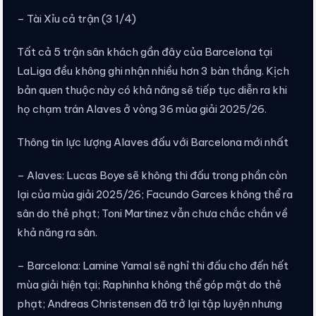
– Tài Xỉu cả trận (3 1/4)
Tất cả 5 trận sân khách gần đây của Barcelona tại
LaLiga đều không ghi nhận nhiều hơn 3 bàn thắng. Kịch
bản quen thuộc này có khả năng sẽ tiếp tục diễn ra khi
họ chạm trán Alaves ở vòng 36 mùa giải 2025/26.
Thông tin lực lượng Alaves đấu với Barcelona mới nhất
– Alaves: Lucas Boye sẽ không thi đấu trong phần còn
lại của mùa giải 2025/26; Facundo Garces không thể ra
sân do thẻ phạt; Toni Martinez vẫn chưa chắc chắn về
khả năng ra sân.
– Barcelona: Lamine Yamal sẽ nghỉ thi đấu cho đến hết
mùa giải hiện tại; Raphinha không thể góp mặt do thẻ
phạt; Andreas Christensen đã trở lại tập luyện nhưng