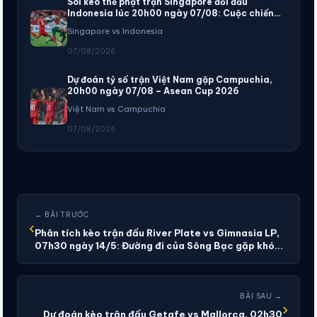
Soi kèo thẻ phạt trận Singapore đối đầu
Indonesia lúc 20h00 ngày 07/08: Cuộc chiến
quyết liệt
Singapore vs Indonesia
07/08/2026
Dự đoán tỷ số trận Việt Nam gặp Campuchia,
20h00 ngày 07/08 – Asean Cup 2026
Việt Nam vs Campuchia
07/08/2026
← BÀI TRƯỚC
‹
Phân tích kèo trận đấu River Plate vs Gimnasia LP,
07h30 ngày 14/5: Đường đi của Sông Bạc gặp khó
khăn
BÀI SAU →
›
Dự đoán kèo trận đấu Getafe vs Mallorca, 02h30