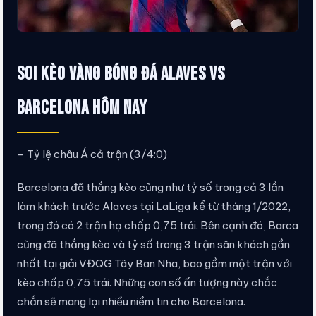
Soi kèo vàng bóng đá Alaves vs
Barcelona hôm nay
– Tỷ lệ châu Á cả trận (3/4:0)
Barcelona đã thắng kèo cũng như tỷ số trong cả 3 lần
làm khách trước Alaves tại LaLiga kể từ tháng 1/2022,
trong đó có 2 trận họ chấp 0,75 trái. Bên cạnh đó, Barca
cũng đã thắng kèo và tỷ số trong 3 trận sân khách gần
nhất tại giải VĐQG Tây Ban Nha, bao gồm một trận với
kèo chấp 0,75 trái. Những con số ấn tượng này chắc
chắn sẽ mang lại nhiều niềm tin cho Barcelona.