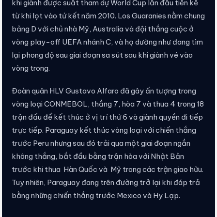
khi giành được suất tham dự World Cup lần đầu tiên kể
từ khi lọt vào tứ kết năm 2010. Los Guaranies nằm chung
bảng D với chủ nhà Mỹ, Australia và đội thắng cuộc ở
vòng play-off UEFA nhánh C, và họ dường như đang tìm
lại phong độ sau giai đoạn sa sút sau khi giành vé vào
vòng trong.
Đoàn quân HLV Gustavo Alfaro đã gây ấn tượng trong
vòng loại CONMEBOL, thắng 7, hòa 7 và thua 4 trong 18
trận đấu để kết thúc ở vị trí thứ 6 và giành quyền đi tiếp
trực tiếp. Paraguay kết thúc vòng loại với chiến thắng
trước Peru nhưng sau đó trải qua một giai đoạn ngắn
không thắng, bắt đầu bằng trận hòa với Nhật Bản
trước khi thua Hàn Quốc và Mỹ trong các trận giao hữu.
Tuy nhiên, Paraguay đang trên đường trở lại khi đáp trả
bằng những chiến thắng trước Mexico và Hy Lạp.