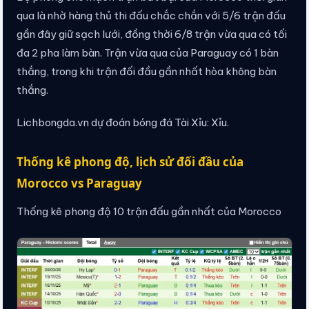
qua là nhờ hàng thủ thi đấu chắc chắn với 5/6 trận đấu
gần đây giữ sạch lưới, đồng thời 6/8 trận vừa qua có tối
đa 2 pha làm bàn. Trận vừa qua của Paraguay có 1 bàn
thắng, trong khi trận đối đầu gần nhất hòa không bàn
thắng.
Lichbongda.vn dự đoán bóng đá Tài Xỉu: Xỉu.
Thống kê phong độ, lịch sử đối đầu của
Morocco vs Paraguay
Thống kê phong độ 10 trận đấu gần nhất của Morocco