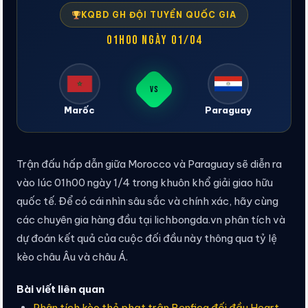
KQBD GH ĐỘI TUYỂN QUỐC GIA
01h00 ngày 01/04
VS
Marốc
Paraguay
Trận đấu hấp dẫn giữa Morocco và Paraguay sẽ diễn ra
vào lúc 01h00 ngày 1/4 trong khuôn khổ giải giao hữu
quốc tế. Để có cái nhìn sâu sắc và chính xác, hãy cùng
các chuyên gia hàng đầu tại lichbongda.vn phân tích và
dự đoán kết quả của cuộc đối đầu này thông qua tỷ lệ
kèo châu Âu và châu Á.
Bài viết liên quan
Phân tích kèo thẻ phạt trận Benfica đối đầu Heart