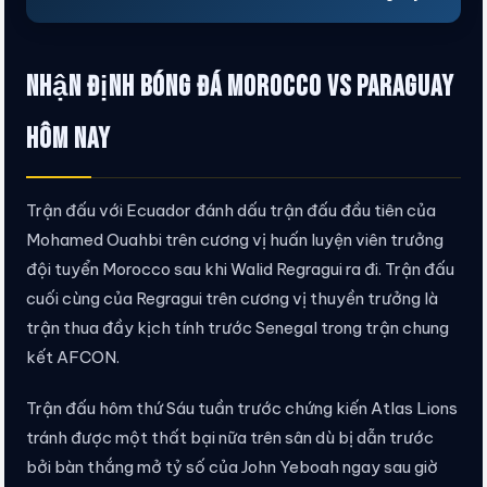
Nhận định bóng đá Morocco vs Paraguay
hôm nay
Trận đấu với Ecuador đánh dấu trận đấu đầu tiên của
Mohamed Ouahbi trên cương vị huấn luyện viên trưởng
đội tuyển Morocco sau khi Walid Regragui ra đi. Trận đấu
cuối cùng của Regragui trên cương vị thuyền trưởng là
trận thua đầy kịch tính trước Senegal trong trận chung
kết AFCON.
Trận đấu hôm thứ Sáu tuần trước chứng kiến ​​Atlas Lions
tránh được một thất bại nữa trên sân dù bị dẫn trước
bởi bàn thắng mở tỷ số của John Yeboah ngay sau giờ