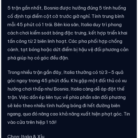
5 trận gần nhất, Bosnia được hưởng đúng 5 tình huống
cố định tại điểm cột cờ trước giờ nghỉ. Tính trung bình
mỗi 45 phút có 1 trái. Bên kia sân, Italia duy trì phong
cách chơi kiểm soát bóng đặc trưng, kết hợp triển khai
tấn công từ 2 biên linh hoạt. Các pha phối hợp chồng
cánh, tạt bóng hoặc dứt điểm bị hậu vệ đối phương cản
phá giúp họ có góc đều đặn.
Trong nhiều trận gần đây, Italia thường có từ 3–5 quả
góc ngay trong 45 phút đầu. Khi gặp một đối thủ có xu
hướng chơi thấp như Bosnia, Italia càng dễ áp đặt thế
trận. Việc dồn ép liên tục về phía phần sân đối phương
sẽ kéo theo nhiều tình huống bóng đi hết đường biên
ngang, qua đó nâng cao khả năng xuất hiện phạt góc. Tin
vào cửa trên hiệp 1 tới!
Chọn: Italia & Xỉu