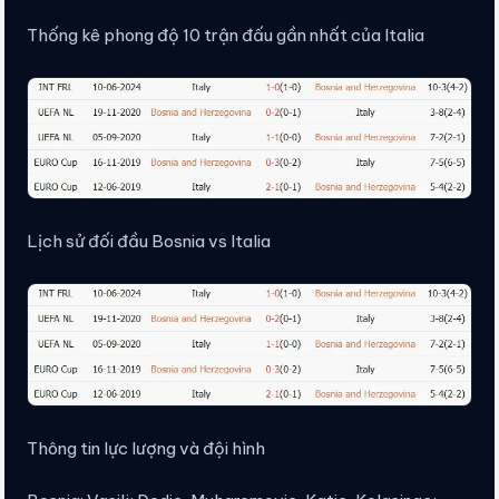
Thống kê phong độ 10 trận đấu gần nhất của Italia
Lịch sử đối đầu Bosnia vs Italia
Thông tin lực lượng và đội hình