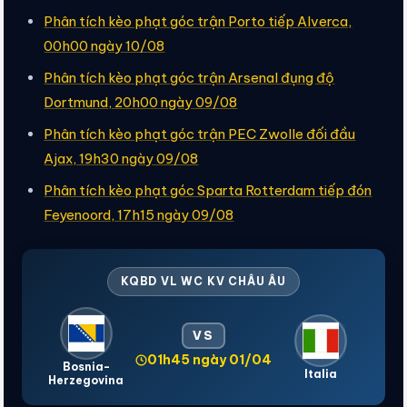
Phân tích kèo phạt góc trận Porto tiếp Alverca,
00h00 ngày 10/08
Phân tích kèo phạt góc trận Arsenal đụng độ
Dortmund, 20h00 ngày 09/08
Phân tích kèo phạt góc trận PEC Zwolle đối đầu
Ajax, 19h30 ngày 09/08
Phân tích kèo phạt góc Sparta Rotterdam tiếp đón
Feyenoord, 17h15 ngày 09/08
KQBD VL WC KV CHÂU ÂU
VS
01h45 ngày 01/04
Bosnia-
Italia
Herzegovina