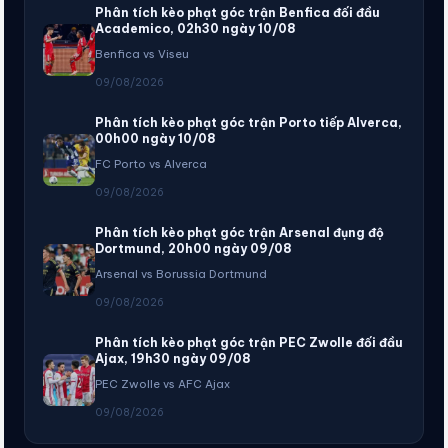
Phân tích kèo phạt góc trận Benfica đối đầu
Academico, 02h30 ngày 10/08
Benfica vs Viseu
09/08/2026
Phân tích kèo phạt góc trận Porto tiếp Alverca,
00h00 ngày 10/08
FC Porto vs Alverca
09/08/2026
Phân tích kèo phạt góc trận Arsenal đụng độ
Dortmund, 20h00 ngày 09/08
Arsenal vs Borussia Dortmund
09/08/2026
Phân tích kèo phạt góc trận PEC Zwolle đối đầu
Ajax, 19h30 ngày 09/08
PEC Zwolle vs AFC Ajax
09/08/2026