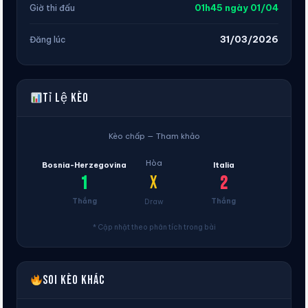
01h45 ngày 01/04
Giờ thi đấu
31/03/2026
Đăng lúc
Tỉ lệ kèo
Kèo chấp — Tham khảo
Hòa
Bosnia-Herzegovina
Italia
X
1
2
Thắng
Thắng
Draw
* Cập nhật theo phân tích trong bài
Soi kèo khác