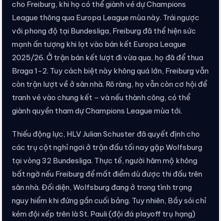
cho Freiburg, khi họ có thể giành vé dự Champions
League thông qua Europa League mùa này. Trái ngược
với phong độ tại Bundesliga, Freiburg đã thể hiện sức
mạnh ấn tượng khi lọt vào bán kết Europa League
2025/26. Ở trận bán kết lượt đi vừa qua, họ đã để thua
Braga 1-2. Tuy cách biệt này không quá lớn, Freiburg vẫn
còn trận lượt về ở sân nhà. Rõ ràng, họ vẫn còn cơ hội để
tranh vé vào chung kết – và nếu thành công, có thể
giành quyền tham dự Champions League mùa tới.
Thiếu động lực, HLV Julian Schuster đã quyết định cho
các trụ cột nghỉ ngơi ở trận đấu tối nay gặp Wolfsburg
tại vòng 32 Bundesliga. Thực tế, người hâm mộ không
bất ngờ nếu Freiburg để mất điểm dù được thi đấu trên
sân nhà. Đối diện, Wolfsburg đang ở trong tình trạng
nguy hiểm khi đứng gần cuối bảng. Tuy nhiên, Bầy sói chỉ
kém đội xếp trên là St. Pauli (đội đá playoff trụ hạng)