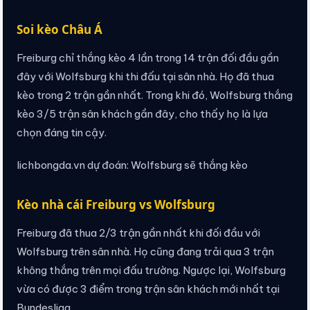
Soi kèo Châu Á
Freiburg chỉ thắng kèo 4 lần trong 14 trận đối đầu gần
đây với Wolfsburg khi thi đấu tại sân nhà. Họ đã thua
kèo trong 2 trận gần nhất. Trong khi đó, Wolfsburg thắng
kèo 3/5 trận sân khách gần đây, cho thấy họ là lựa
chọn đáng tin cậy.
lichbongda.vn dự đoán: Wolfsburg sẽ thắng kèo
Kèo nhà cái Freiburg vs Wolfsburg
Freiburg đã thua 2/3 trận gần nhất khi đối đầu với
Wolfsburg trên sân nhà. Họ cũng đang trải qua 3 trận
không thắng trên mọi đấu trường. Ngược lại, Wolfsburg
vừa có được 3 điểm trong trận sân khách mới nhất tại
Bundesliga.