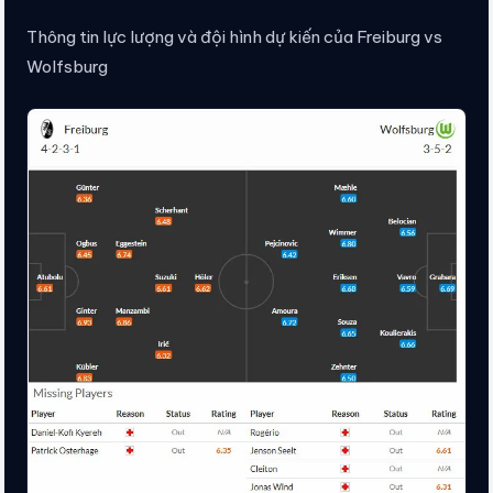
Thông tin lực lượng và đội hình dự kiến của Freiburg vs
Wolfsburg