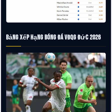
Bảng xếp hạng bóng đá VĐQG Đức 2026