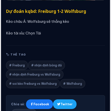
Dự đoán kqbd: Freiburg 1-2 Wolfsburg
Kèo châu Á: Wolfsburg sẽ thắng kèo
Kèo tài xỉu: Chọn Tài
🏷 THẺ TAG
# Freiburg
# nhận định bóng đá
# nhận định Freiburg vs Wolfsburg
# soi kèo Freiburg vs Wolfsburg
# Wolfsburg
Chia sẻ:
Facebook
Twitter