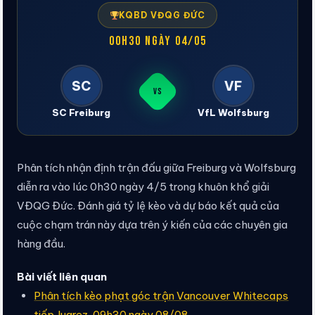
KQBD VĐQG ĐỨC
00h30 ngày 04/05
SC
VF
VS
SC Freiburg
VfL Wolfsburg
Phân tích nhận định trận đấu giữa Freiburg và Wolfsburg
diễn ra vào lúc 0h30 ngày 4/5 trong khuôn khổ giải
VĐQG Đức. Đánh giá tỷ lệ kèo và dự báo kết quả của
cuộc chạm trán này dựa trên ý kiến của các chuyên gia
hàng đầu.
Bài viết liên quan
Phân tích kèo phạt góc trận Vancouver Whitecaps
tiếp Juarez, 09h30 ngày 08/08