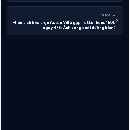
BÀI SAU →
›
Phân tích kèo trận Aston Villa gặp Tottenham, 1h00
ngày 4/5: Ánh sáng cuối đường hầm?