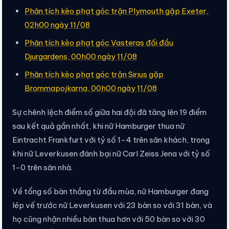
Phân tích kèo phạt góc trận Plymouth gặp Exeter,
02h00 ngày 11/08
Phân tích kèo phạt góc Vasteras đối đầu
Djurgardens, 00h00 ngày 11/08
Phân tích kèo phạt góc trận Sirius gặp
Brommapojkarna, 00h00 ngày 11/08
Sự chênh lệch điểm số giữa hai đội đã tăng lên 19 điểm
sau kết quả gần nhất, khi nữ Hamburger thua nữ
Eintracht Frankfurt với tỷ số 1-4 trên sân khách, trong
khi nữ Leverkusen đánh bại nữ Carl Zeiss Jena với tỷ số
1-0 trên sân nhà.
Về tổng số bàn thắng từ đầu mùa, nữ Hamburger đang
lép vế trước nữ Leverkusen với 23 bàn so với 31 bàn, và
họ cũng nhận nhiều bàn thua hơn với 50 bàn so với 30