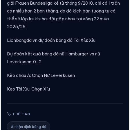
giải Frauen Bundesliga kể từ tháng 9/2010, chỉ có 1 trận
có nhiều hơn 2 bàn thắng, do đó kịch bản tương tự có
thể sẽ lặp lại khi hai đội gặp nhau tại vòng 22 mùa
2025/26.
Lichbongda.vn dự đoán bóng đá Tài Xỉu: Xỉu
Dự đoán kết quả bóng đá nữ Hamburger vs nữ
Leverkusen: 0-2
Kèo châu Á: Chọn Nữ Leverkusen
Kèo Tài Xỉu: Chọn Xỉu
🏷 THẺ TAG
# nhận định bóng đá