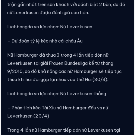
trận gần nhất trên sân khách với cách biệt 2 bàn, do đó
nữ Leverkusen được đánh giá cao hơn.
Lichbongda.vn lựa chọn: Nữ Leverkusen
– Dự đoán tỷ lệ kèo nhà cái châu Âu
Nữ Hamburger đã thua 3 trong 4 lần tiếp đón nữ
Leverkusen tại giải Frauen Bundesliga kể từ tháng
9/2010, do đó khả năng cao nữ Hamburger sẽ tiếp tục
thua khi hai đội gặp lại nhau vào thứ Hai (30/3).
Lichbongda.vn lựa chọn: Nữ Leverkusen thắng
– Phân tích kèo Tài Xỉu nữ Hamburger đấu vs nữ
Leverkusen (2 3/4)
Trong 4 lần nữ Hamburger tiếp đón nữ Leverkusen tại