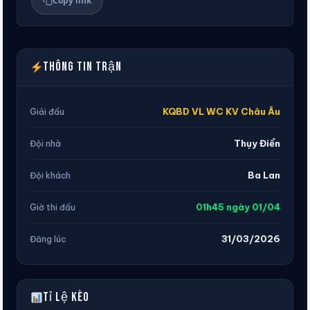
Copy link
Thông tin trận
KQBD VL WC KV Châu Âu
Giải đấu
Thụy Điển
Đội nhà
Ba Lan
Đội khách
01h45 ngày 01/04
Giờ thi đấu
31/03/2026
Đăng lúc
Tỉ lệ kèo