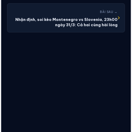
BÀI SAU →
›
Nhận định, soi kèo Montenegro vs Slovenia, 23h00
ngày 31/3: Cả hai cùng hài lòng