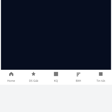
Home
DS Giải
KQ
BXH
Tin tức