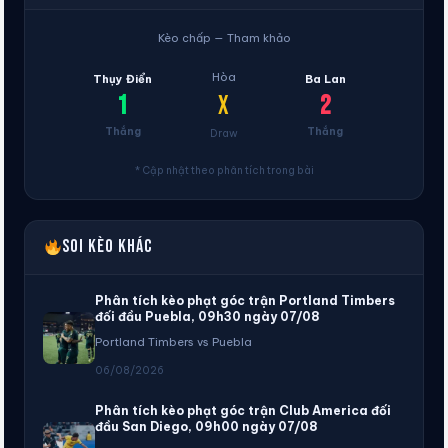
Kèo chấp — Tham khảo
Hòa
Thụy Điển
Ba Lan
X
1
2
Thắng
Thắng
Draw
* Cập nhật theo phân tích trong bài
Soi kèo khác
Phân tích kèo phạt góc trận Portland Timbers
đối đầu Puebla, 09h30 ngày 07/08
Portland Timbers vs Puebla
06/08/2026
Phân tích kèo phạt góc trận Club America đối
đầu San Diego, 09h00 ngày 07/08