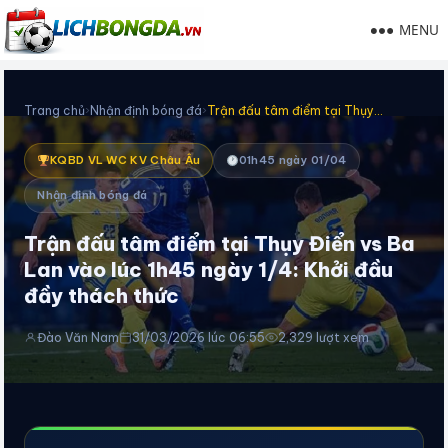
MENU
Trang chủ
›
Nhận định bóng đá
›
Trận đấu tâm điểm tại Thụy…
KQBD VL WC KV Châu Âu
01h45 ngày 01/04
Nhận định bóng đá
Trận đấu tâm điểm tại Thụy Điển vs Ba
Lan vào lúc 1h45 ngày 1/4: Khởi đầu
đầy thách thức
Đào Văn Nam
31/03/2026 lúc 06:55
2,329 lượt xem