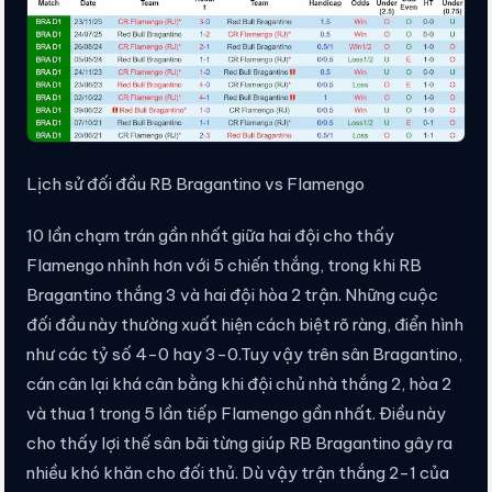
Lịch sử đối đầu RB Bragantino vs Flamengo
10 lần chạm trán gần nhất giữa hai đội cho thấy
Flamengo nhỉnh hơn với 5 chiến thắng, trong khi RB
Bragantino thắng 3 và hai đội hòa 2 trận. Những cuộc
đối đầu này thường xuất hiện cách biệt rõ ràng, điển hình
như các tỷ số 4-0 hay 3-0.Tuy vậy trên sân Bragantino,
cán cân lại khá cân bằng khi đội chủ nhà thắng 2, hòa 2
và thua 1 trong 5 lần tiếp Flamengo gần nhất. Điều này
cho thấy lợi thế sân bãi từng giúp RB Bragantino gây ra
nhiều khó khăn cho đối thủ. Dù vậy trận thắng 2-1 của