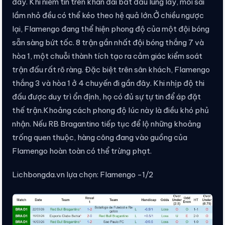
đây. Khi niềm tin trên khán đài bắt đầu lung lay, mỗi sai
lầm nhỏ đều có thể kéo theo hệ quả lớn.Ở chiều ngược
lại, Flamengo đang thể hiện phong độ của một đội bóng
sẵn sàng bứt tốc. 8 trận gần nhất đội bóng thắng 7 và
hòa 1, một chuỗi thành tích tạo ra cảm giác kiểm soát
trận đấu rất rõ ràng. Đặc biệt trên sân khách, Flamengo
thắng 3 và hòa 1 ở 4 chuyến đi gần đây. Khi nhịp độ thi
đấu được duy trì ổn định, họ có đủ sự tự tin để áp đặt
thế trận.Khoảng cách phong độ lúc này là điều khó phủ
nhận. Nếu RB Bragantino tiếp tục để lộ những khoảng
trống quen thuộc, hàng công đang vào guồng của
Flamengo hoàn toàn có thể trừng phạt.
Lichbongda.vn lựa chọn: Flamengo -1/2