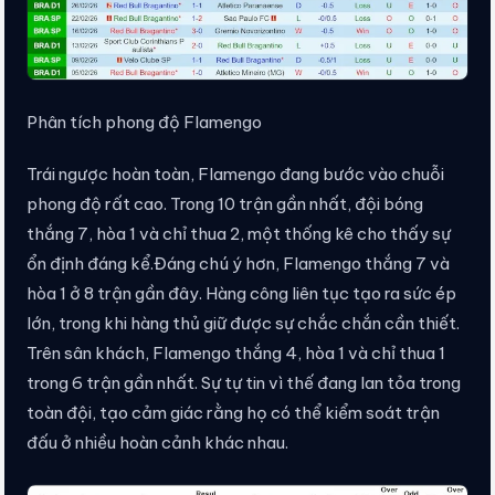
Phân tích phong độ Flamengo
Trái ngược hoàn toàn, Flamengo đang bước vào chuỗi
phong độ rất cao. Trong 10 trận gần nhất, đội bóng
thắng 7, hòa 1 và chỉ thua 2, một thống kê cho thấy sự
ổn định đáng kể.Đáng chú ý hơn, Flamengo thắng 7 và
hòa 1 ở 8 trận gần đây. Hàng công liên tục tạo ra sức ép
lớn, trong khi hàng thủ giữ được sự chắc chắn cần thiết.
Trên sân khách, Flamengo thắng 4, hòa 1 và chỉ thua 1
trong 6 trận gần nhất. Sự tự tin vì thế đang lan tỏa trong
toàn đội, tạo cảm giác rằng họ có thể kiểm soát trận
đấu ở nhiều hoàn cảnh khác nhau.