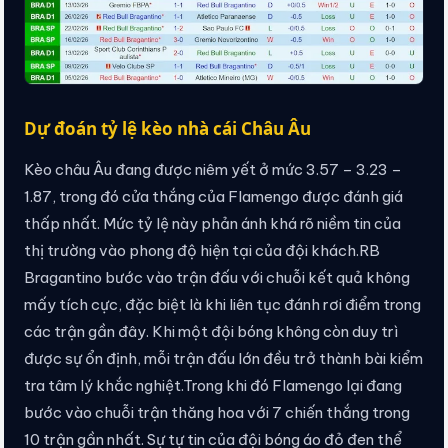
Dự đoán tỷ lệ kèo nhà cái Châu Âu
Kèo châu Âu đang được niêm yết ở mức 3.57 – 3.23 –
1.87, trong đó cửa thắng của Flamengo được đánh giá
thấp nhất. Mức tỷ lệ này phản ánh khá rõ niềm tin của
thị trường vào phong độ hiện tại của đội khách.RB
Bragantino bước vào trận đấu với chuỗi kết quả không
mấy tích cực, đặc biệt là khi liên tục đánh rơi điểm trong
các trận gần đây. Khi một đội bóng không còn duy trì
được sự ổn định, mỗi trận đấu lớn đều trở thành bài kiểm
tra tâm lý khắc nghiệt.Trong khi đó Flamengo lại đang
bước vào chuỗi trận thăng hoa với 7 chiến thắng trong
10 trận gần nhất. Sự tự tin của đội bóng áo đỏ đen thể