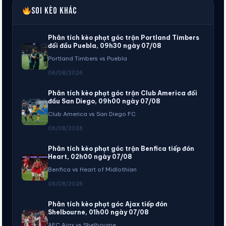
Soi kèo khác
Phân tích kèo phạt góc trận Portland Timbers
đối đầu Puebla, 09h30 ngày 07/08
Portland Timbers vs Puebla
06/08/2026
Phân tích kèo phạt góc trận Club America đối
đầu San Diego, 09h00 ngày 07/08
Club America vs San Diego FC
06/08/2026
Phân tích kèo phạt góc trận Benfica tiếp đón
Heart, 02h00 ngày 07/08
Benfica vs Heart of Midlothian
06/08/2026
Phân tích kèo phạt góc Ajax tiếp đón
Shelbourne, 01h00 ngày 07/08
AFC Ajax vs Shelbourne