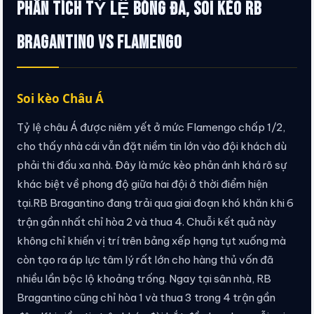
PHÂN TÍCH TỶ LỆ BÓNG ĐÁ, SOI KÈO RB
Bragantino vs Flamengo
Soi kèo Châu Á
Tỷ lệ châu Á được niêm yết ở mức Flamengo chấp 1/2,
cho thấy nhà cái vẫn đặt niềm tin lớn vào đội khách dù
phải thi đấu xa nhà. Đây là mức kèo phản ánh khá rõ sự
khác biệt về phong độ giữa hai đội ở thời điểm hiện
tại.RB Bragantino đang trải qua giai đoạn khó khăn khi 6
trận gần nhất chỉ hòa 2 và thua 4. Chuỗi kết quả này
không chỉ khiến vị trí trên bảng xếp hạng tụt xuống mà
còn tạo ra áp lực tâm lý rất lớn cho hàng thủ vốn đã
nhiều lần bộc lộ khoảng trống. Ngay tại sân nhà, RB
Bragantino cũng chỉ hòa 1 và thua 3 trong 4 trận gần