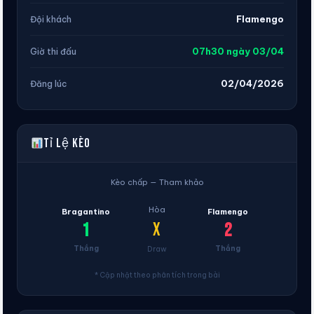
Flamengo
Đội khách
07h30 ngày 03/04
Giờ thi đấu
02/04/2026
Đăng lúc
Tỉ lệ kèo
Kèo chấp — Tham khảo
Hòa
Bragantino
Flamengo
X
1
2
Thắng
Thắng
Draw
* Cập nhật theo phân tích trong bài