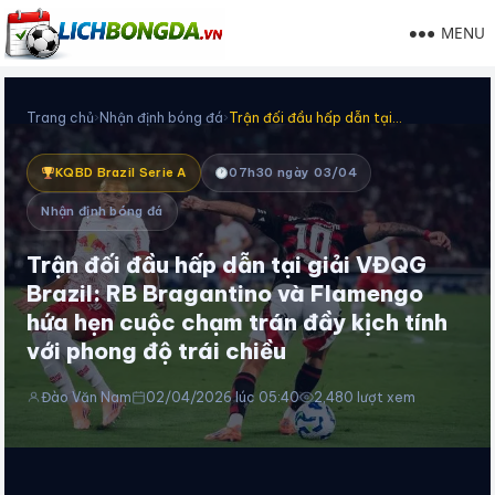
MENU
Trang chủ
›
Nhận định bóng đá
›
Trận đối đầu hấp dẫn tại…
KQBD Brazil Serie A
07h30 ngày 03/04
Nhận định bóng đá
Trận đối đầu hấp dẫn tại giải VĐQG
Brazil: RB Bragantino và Flamengo
hứa hẹn cuộc chạm trán đầy kịch tính
với phong độ trái chiều
Đào Văn Nam
02/04/2026 lúc 05:40
2,480 lượt xem