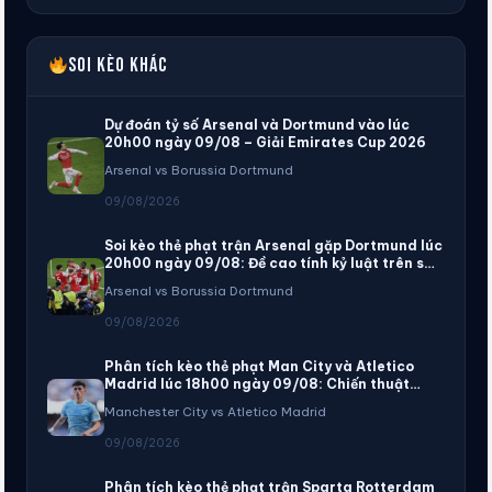
Soi kèo khác
Dự đoán tỷ số Arsenal và Dortmund vào lúc
20h00 ngày 09/08 – Giải Emirates Cup 2026
Arsenal vs Borussia Dortmund
09/08/2026
Soi kèo thẻ phạt trận Arsenal gặp Dortmund lúc
20h00 ngày 09/08: Đề cao tính kỷ luật trên sân
cỏ
Arsenal vs Borussia Dortmund
09/08/2026
Phân tích kèo thẻ phạt Man City và Atletico
Madrid lúc 18h00 ngày 09/08: Chiến thuật
pressing mạnh mẽ
Manchester City vs Atletico Madrid
09/08/2026
Phân tích kèo thẻ phạt trận Sparta Rotterdam