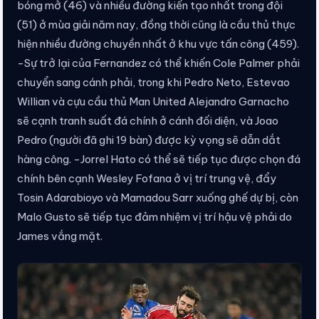
bóng mở (46) và nhiều đường kiến tạo nhất trong đội
(51) ở mùa giải năm nay, đồng thời cũng là cầu thủ thực
hiện nhiều đường chuyền nhất ở khu vực tấn công (459).
-Sự trở lại của Fernandez có thể khiến Cole Palmer phải
chuyển sang cánh phải, trong khi Pedro Neto, Estevao
Willian và cựu cầu thủ Man United Alejandro Garnacho
sẽ cạnh tranh suất đá chính ở cánh đối diện, và Joao
Pedro (người đã ghi 19 bàn) được kỳ vọng sẽ dẫn dắt
hàng công. -Jorrel Hato có thể sẽ tiếp tục được chọn đá
chính bên cạnh Wesley Fofana ở vị trí trung vệ, đẩy
Tosin Adarabioyo và Mamadou Sarr xuống ghế dự bị, còn
Malo Gusto sẽ tiếp tục đảm nhiệm vị trí hậu vệ phải do
James vắng mặt.