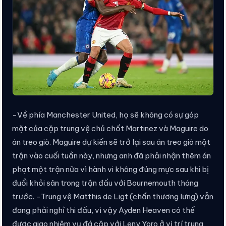
-Về phía Manchester United, họ sẽ không có sự góp
mặt của cặp trung vệ chủ chốt Martinez và Maguire do
án treo giò. Maguire dự kiến sẽ trở lại sau án treo giò một
trận vào cuối tuần này, nhưng anh đã phải nhận thêm án
phạt một trận nữa vì hành vi không đúng mực sau khi bị
đuổi khỏi sân trong trận đấu với Bournemouth tháng
trước. -Trung vệ Matthis de Ligt (chấn thương lưng) vẫn
đang phải nghỉ thi đấu, vì vậy Ayden Heaven có thể
được giao nhiệm vụ đá cặp với Leny Yoro ở vị trí trung