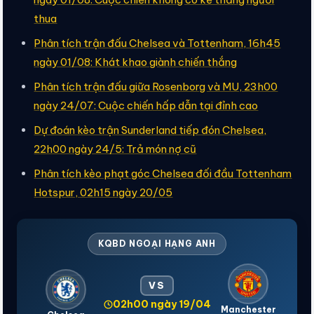
thua
Phân tích trận đấu Chelsea và Tottenham, 16h45
ngày 01/08: Khát khao giành chiến thắng
Phân tích trận đấu giữa Rosenborg và MU, 23h00
ngày 24/07: Cuộc chiến hấp dẫn tại đỉnh cao
Dự đoán kèo trận Sunderland tiếp đón Chelsea,
22h00 ngày 24/5: Trả món nợ cũ
Phân tích kèo phạt góc Chelsea đối đầu Tottenham
Hotspur, 02h15 ngày 20/05
KQBD NGOẠI HẠNG ANH
VS
02h00 ngày 19/04
Manchester