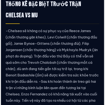
Thống kê đặc biệt trước trận
Chelsea vs MU
-Chelsea sẽ không có sự phục vụ của Reece James
(chấn thương gân kheo), Levi Colwill (chấn thương đầu
gối), Jamie Bynoe-Gittens (chấn thương đùi), Filip
Jorgensen (chấn thương háng) và Mykhaylo Mudryk (án
phạt do doping). Trận đấu vào thứ Bảy có thể vẫn sẽ
quá sớm cho Trevoh Chalobah (chấn thương mắt cá
chân), dù anh đang tiến gần tới sự trở lại, trong khi
Benoit Badiashile (ốm) sẽ được kiểm tra sức khỏe trước
khi trận đấu diễn ra. -Sau khi hoàn thành án treo giò hai
trận vì những bình luận liên quan đến tương lai tại
Chelsea, Enzo Fernandez có khả năng tái xuất vào cuối
tuần này. Tiền vệ này đã tạo ra nhiều cơ hội từ các pha