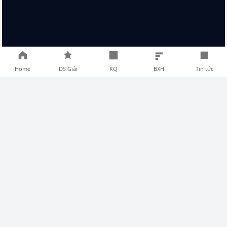
Home
DS Giải
KQ
BXH
Tin tức
TIN TỨC