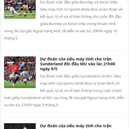
Dự đoán trận đấu giữa Burnley và Aston Villa:
Siêu máy tính từ Sports Mole đưa ra dự đoán về
kết quả, tỷ số và số bàn thắng cho cuộc đối đầu
giữa Burnley và Aston Villa trong khuôn khổ
vòng 36 của giải Ngoại hạng Anh, sẽ diễn ra vào lúc 20h00 ngày 10
tháng 5.
Dự đoán của siêu máy tính cho trận
Sunderland đối đầu MU vào lúc 21h00
ngày 9/5
Dự đoán trận đấu giữa Sunderland và MU: Siêu
máy tính của Sports Mole đưa ra nhận định về
kết quả, tỷ số và số bàn thắng trong cuộc chạm
trán giữa Sunderland và MU tại vòng 36 của giải Ngoại hạng Anh, diễn
ra vào lúc 21h00 ngày 9 tháng 5.
Dự đoán của siêu máy tính cho trận