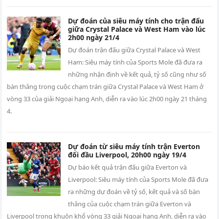
Dự đoán của siêu máy tính cho trận đấu
giữa Crystal Palace và West Ham vào lúc
2h00 ngày 21/4
Dự đoán trận đấu giữa Crystal Palace và West
Ham: Siêu máy tính của Sports Mole đã đưa ra
những nhận định về kết quả, tỷ số cũng như số
bàn thắng trong cuộc chạm trán giữa Crystal Palace và West Ham ở
vòng 33 của giải Ngoại hạng Anh, diễn ra vào lúc 2h00 ngày 21 tháng
4.
Dự đoán từ siêu máy tính trận Everton
đối đầu Liverpool, 20h00 ngày 19/4
Dự báo kết quả trận đấu giữa Everton và
Liverpool: Siêu máy tính của Sports Mole đã đưa
ra những dự đoán về tỷ số, kết quả và số bàn
thắng của cuộc chạm trán giữa Everton và
Liverpool trong khuôn khổ vòng 33 giải Ngoại hạng Anh, diễn ra vào