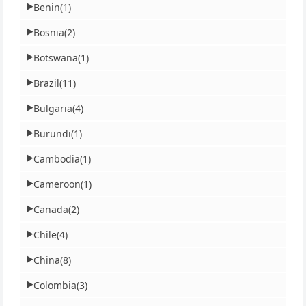
Benin
(1)
▶
Bosnia
(2)
▶
Botswana
(1)
▶
Brazil
(11)
▶
Bulgaria
(4)
▶
Burundi
(1)
▶
Cambodia
(1)
▶
Cameroon
(1)
▶
Canada
(2)
▶
Chile
(4)
▶
China
(8)
▶
Colombia
(3)
▶