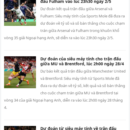
đầu Fulham vào lúc 23h30 ngày 2/5
Dự đoán kết quả trận đấu giữa Arsenal và
Fulham: Siêu máy tính của Sports Mole đã đưa ra
dự đoán về tỷ số và số bàn thắng cho cuộc chạm
trán giữa Arsenal và Fulham trong khuôn khổ
vòng 35 giải Ngoại hạng Anh, sẽ diễn ra vào lúc 23h30 ngày 2/5.
Dự đoán của siêu máy tính cho trận đấu
giữa MU và Brentford, lúc 2h00 ngày 28/4
Dự báo kết quả trận đấu giữa Manchester United
và Brentford: Siêu máy tính từ Sports Mole đã
đưa ra dự đoán về tỷ số, kết quả và số bàn thắng
cho cuộc chạm trán giữa MU và Brentford tại
vòng 34 của giải Ngoại hạng Anh, diễn ra vào lúc 2h00 ngày 28 tháng
4.
Dự đoán từ siêu máy tính về trận đấu