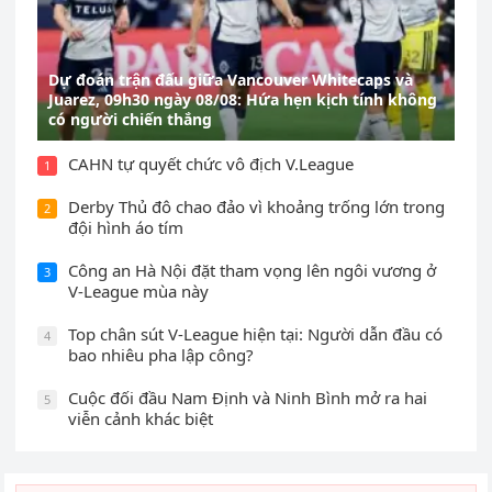
Dự đoán trận đấu giữa Vancouver Whitecaps và
Juarez, 09h30 ngày 08/08: Hứa hẹn kịch tính không
có người chiến thắng
CAHN tự quyết chức vô địch V.League
1
Derby Thủ đô chao đảo vì khoảng trống lớn trong
2
đội hình áo tím
Công an Hà Nội đặt tham vọng lên ngôi vương ở
3
V-League mùa này
Top chân sút V-League hiện tại: Người dẫn đầu có
4
bao nhiêu pha lập công?
Cuộc đối đầu Nam Định và Ninh Bình mở ra hai
5
viễn cảnh khác biệt