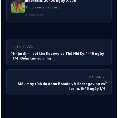
Indonesia, 20h00 ngày 07/08
Singapore vs Indonesia
07/08/2026
← BÀI TRƯỚC
‹
Nhận định, soi kèo Kosovo vs Thổ Nhĩ Kỳ, 1h45 ngày
1/4: Điểm tựa sân nhà
BÀI SAU →
›
Siêu máy tính dự đoán Bosnia và Herzegovina vs
Italia, 1h45 ngày 1/4