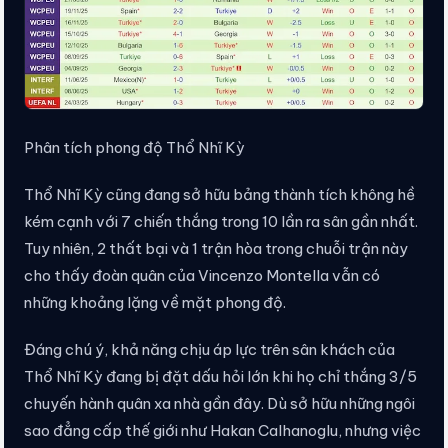
Phân tích phong độ Thổ Nhĩ Kỳ
Thổ Nhĩ Kỳ cũng đang sở hữu bảng thành tích không hề
kém cạnh với 7 chiến thắng trong 10 lần ra sân gần nhất.
Tuy nhiên, 2 thất bại và 1 trận hòa trong chuỗi trận này
cho thấy đoàn quân của Vincenzo Montella vẫn có
những khoảng lặng về mặt phong độ.
Đáng chú ý, khả năng chịu áp lực trên sân khách của
Thổ Nhĩ Kỳ đang bị đặt dấu hỏi lớn khi họ chỉ thắng 3/5
chuyến hành quân xa nhà gần đây. Dù sở hữu những ngôi
sao đẳng cấp thế giới như Hakan Calhanoglu, nhưng việc