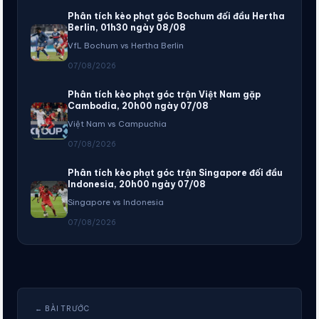
Phân tích kèo phạt góc Bochum đối đầu Hertha
Berlin, 01h30 ngày 08/08
VfL Bochum vs Hertha Berlin
07/08/2026
Phân tích kèo phạt góc trận Việt Nam gặp
Cambodia, 20h00 ngày 07/08
Việt Nam vs Campuchia
07/08/2026
Phân tích kèo phạt góc trận Singapore đối đầu
Indonesia, 20h00 ngày 07/08
Singapore vs Indonesia
07/08/2026
← BÀI TRƯỚC