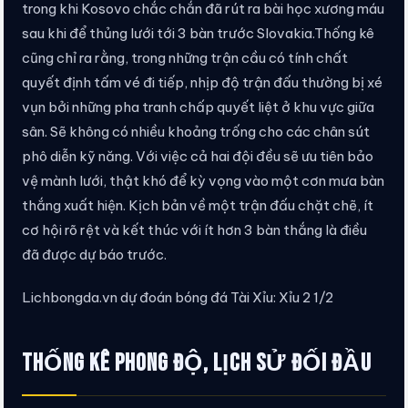
trong khi Kosovo chắc chắn đã rút ra bài học xương máu
sau khi để thủng lưới tới 3 bàn trước Slovakia.Thống kê
cũng chỉ ra rằng, trong những trận cầu có tính chất
quyết định tấm vé đi tiếp, nhịp độ trận đấu thường bị xé
vụn bởi những pha tranh chấp quyết liệt ở khu vực giữa
sân. Sẽ không có nhiều khoảng trống cho các chân sút
phô diễn kỹ năng. Với việc cả hai đội đều sẽ ưu tiên bảo
vệ mành lưới, thật khó để kỳ vọng vào một cơn mưa bàn
thắng xuất hiện. Kịch bản về một trận đấu chặt chẽ, ít
cơ hội rõ rệt và kết thúc với ít hơn 3 bàn thắng là điều
đã được dự báo trước.
Lichbongda.vn dự đoán bóng đá Tài Xỉu: Xỉu 2 1/2
THỐNG KÊ PHONG ĐỘ, LỊCH SỬ ĐỐI ĐẦU