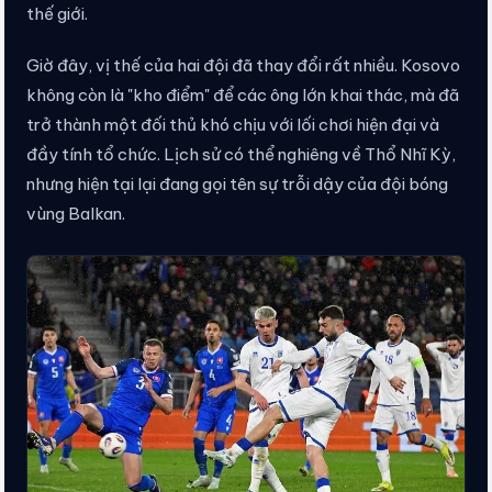
thế giới.
Giờ đây, vị thế của hai đội đã thay đổi rất nhiều. Kosovo
không còn là "kho điểm" để các ông lớn khai thác, mà đã
trở thành một đối thủ khó chịu với lối chơi hiện đại và
đầy tính tổ chức. Lịch sử có thể nghiêng về Thổ Nhĩ Kỳ,
nhưng hiện tại lại đang gọi tên sự trỗi dậy của đội bóng
vùng Balkan.