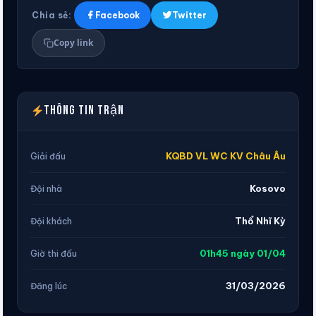
Chia sẻ:
Facebook
Twitter
Copy link
Thông tin trận
KQBD VL WC KV Châu Âu
Giải đấu
Kosovo
Đội nhà
Thổ Nhĩ Kỳ
Đội khách
01h45 ngày 01/04
Giờ thi đấu
31/03/2026
Đăng lúc