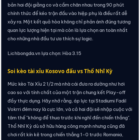
bản hai đội giằng co và cầm chân nhau trong 90 phút
chính thức để kéo trận đấu vào hiệp phụ là điều rất dễ
xảy ra. Một kết quả hòa không chỉ phản ánh đúng tương
quan lực lượng hiện tại mà còn là lựa chọn an toàn nhất
cho những nhà đầu tư ưa thích sự logic.
Lichbongda.vn lựa chọn: Hòa 3.15
Soi kèo tài xỉu Kosovo đấu vs Thổ Nhĩ Kỳ
Mức kèo Tài Xỉu 2 1/2 mà nhà cái đưa ra dường như hơi
cao so với tính chất của một trận chung kết Play-off
đầy thực dụng. Hãy nhớ rằng, áp lực tại Stadiumi Fadil
Vokrri đêm nay là cực lớn, và cả hai đội sẽ nhập cuộc với
tâm thế "không để thua trước khi nghĩ đến chiến thắng".
Thổ Nhĩ Kỳ dù sở hữu hàng công mạnh nhưng cũng đã
chơi rất kín kẽ trong chiến thắng 1-0 trước Romania,