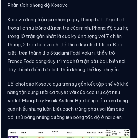
Phân tích phong độ Kosovo
Kosovo đang trải qua những ngày tháng tươi đẹp nhất
trong lịch sử bóng đá non trẻ của mình. Phong độ của họ
trong 10 trận gần nhất là cực kỳ ấn tượng với 7 chiến
thắng, 2 trận hòa và chỉ để thua duy nhất 1 trận. Đặc
biệt, trên thánh địa Stadiumi Fadil Vokrri, thầy trò
Franco Foda đang duy trì mạch 8 trận bất bại, biến nơi
đây thành điểm tựa tinh thần không thể lay chuyển.
Lối chơi của Kosovo dựa trên sự gắn kết tập thể và khả
năng tận dụng thời cơ tuyệt vời của các trụ cột như
Vedat Muriqi hay Fisnik Asllani. Họ không cần cầm bóng
quá nhiều nhưng luôn biết cách trừng phạt sai lầm của
đối thủ bằng những đường lên bóng tốc độ ở hai biên.