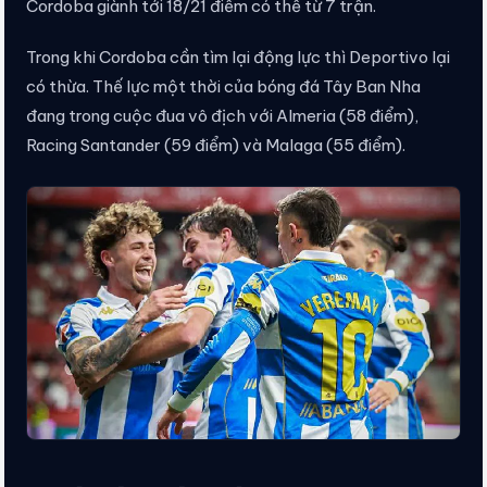
Cordoba giành tới 18/21 điểm có thể từ 7 trận.
Trong khi Cordoba cần tìm lại động lực thì Deportivo lại
có thừa. Thế lực một thời của bóng đá Tây Ban Nha
đang trong cuộc đua vô địch với Almeria (58 điểm),
Racing Santander (59 điểm) và Malaga (55 điểm).