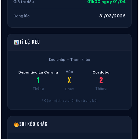
01h00 ngày 01/04
Giờ thi đấu
31/03/2026
Đăng lúc
Tỉ lệ kèo
Kèo chấp — Tham khảo
Hòa
Deportivo La Coruna
Cordoba
X
1
2
Thắng
Thắng
Draw
* Cập nhật theo phân tích trong bài
Soi kèo khác