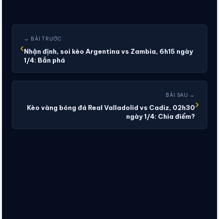
← BÀI TRƯỚC
‹
Nhận định, soi kèo Argentina vs Zambia, 6h15 ngày
1/4: Bắn phá
BÀI SAU →
›
Kèo vàng bóng đá Real Valladolid vs Cadiz, 02h30
ngày 1/4: Chia điểm?