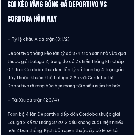
Soi kèo vàng bóng đá Deportivo vs
Cordoba hôm nay
– Tỷ lệ châu Á cả trận (0:1/2)
Deportivo thắng kèo lẫn tỷ số 3/4 trận sân nhà vừa qua
thuộc giải LaLiga 2, trong đó có 2 chiến thắng khi chấp
0,5 trái. Cordoba thua kèo lẫn tỷ số toàn bộ 4 trận gần
đây thuộc khuôn khổ LaLiga 2. So với Cordoba thì
Deportivo rõ ràng hứa hẹn mang tới nhiều niềm tin hơn.
– Tài Xỉu cả trận (2 3/4)
Toàn bộ 4 lần Deportivo tiếp đón Cordoba thuộc giải
LaLiga 2 kể từ tháng 3/2012 đều không xuất hiện nhiều
hơn 2 bàn thắng. Kịch bản quen thuộc ấy có lẽ sẽ tái