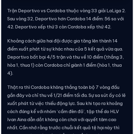
Trận Deportivo vs Cordoba thuộc vòng 33 giải LaLiga 2.
Sau vòng 32, Deportivo hơn Cordoba 14 điểm: 56 so với
42. Deportivo xếp thứ 3 còn Cordoba xếp thứ 42.
Khoảng cách giữa hai đội được gia tăng lên thành 14
điểm xuất phát từ sự khác nhau của 5 kết quả vừa qua.
Deportivo bất bại 4/5 trận và thu về 10 điểm (thắng 3,
hòa 1, thua 1) còn Cordoba chỉ giành 1 điểm (hòa 1, thua
4).
Thật ra thì Cordoba không thắng toàn bộ 7 vòng đấu
gần đây và chỉ thu về 1/21 điểm tối đa. Sự sa sút ấy có lẽ
xuất phát từ việc thiếu động lực. Sau khi tạo ra khoảng
cách đáng kể với nhóm ‘cầm đèn đỏ’, tập thể do HLV
Ivan Aina dẫn dắt không còn chơi với quyết tâm cao
nhất. Cần nhớ rằng trước chuỗi kết quả tệ hại này thì