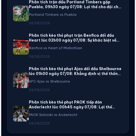
Phân tích trận đấu Portland Timbers gặp
Puebla, 09h30 ngày 07/08: Lợi thế cho đội chủ
nhà
Portland Timbers vs Puebla
06/08/2026
Phân tích kèo thẻ phạt trận Benfica đối đầu
Heart lúc 02h00 ngày 07/08: Sự khác biệt về
đẳng cấp
Benfica vs Heart of Midlothian
06/08/2026
Phân tích kèo thẻ phạt Ajax đối đầu Shelbourne
lúc 01h00 ngày 07/08: Khẳng định vị thế thống
trị
AFC Ajax vs Shelbourne
06/08/2026
Phân tích kèo thẻ phạt PAOK tiếp đón
Anderlecht lúc 00h45 ngày 07/08: Lợi thế
thuộc về đội chủ sân
PAOK Saloniki vs Anderlecht
06/08/2026