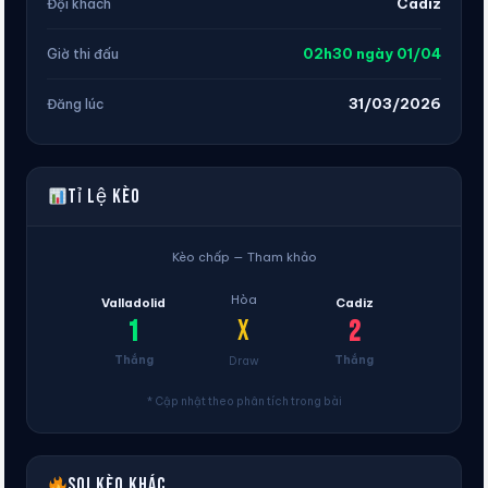
Cadiz
Đội khách
02h30 ngày 01/04
Giờ thi đấu
31/03/2026
Đăng lúc
Tỉ lệ kèo
Kèo chấp — Tham khảo
Hòa
Valladolid
Cadiz
X
1
2
Thắng
Thắng
Draw
* Cập nhật theo phân tích trong bài
Soi kèo khác