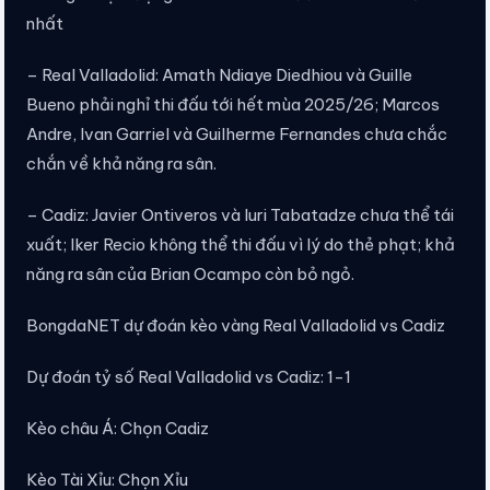
nhất
– Real Valladolid: Amath Ndiaye Diedhiou và Guille
Bueno phải nghỉ thi đấu tới hết mùa 2025/26; Marcos
Andre, Ivan Garriel và Guilherme Fernandes chưa chắc
chắn về khả năng ra sân.
– Cadiz: Javier Ontiveros và Iuri Tabatadze chưa thể tái
xuất; Iker Recio không thể thi đấu vì lý do thẻ phạt; khả
năng ra sân của Brian Ocampo còn bỏ ngỏ.
BongdaNET dự đoán kèo vàng Real Valladolid vs Cadiz
Dự đoán tỷ số Real Valladolid vs Cadiz: 1-1
Kèo châu Á: Chọn Cadiz
Kèo Tài Xỉu: Chọn Xỉu