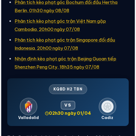
Phân tích kèo phạt góc Bochum đối đầu Hertha
Berlin, 01h30 ngày 08/08
Phân tích kèo phạt góc trận Việt Nam gặp
Cambodia, 20h00 ngày 07/08
Phân tích kèo phạt góc trận Singapore đối đầu
Indonesia, 20h00 ngày 07/08
Nhận định kèo phạt góc trận Beijing Guoan tiếp
Shenzhen Peng City, 18h35 ngày 07/08
KQBD H2 TBN
VS
02h30 ngày 01/04
Valladolid
Cadiz