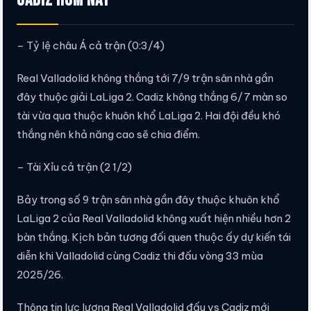
Cadiz hôm nay
– Tỷ lệ châu Á cả trận (0:3/4)
Real Valladolid không thắng tới 7/9 trận sân nhà gần
đây thuộc giải LaLiga 2. Cadiz không thắng 6/7 màn so
tài vừa qua thuộc khuôn khổ LaLiga 2. Hai đội đều khó
thắng nên khả năng cao sẽ chia điểm.
– Tài Xỉu cả trận (2 1/2)
Bảy trong số 9 trận sân nhà gần đây thuộc khuôn khổ
LaLiga 2 của Real Valladolid không xuất hiện nhiều hơn 2
bàn thắng. Kịch bản tương đối quen thuộc ấy dự kiến tái
diễn khi Valladolid cùng Cadiz thi đấu vòng 33 mùa
2025/26.
Thông tin lực lượng Real Valladolid đấu vs Cadiz mới