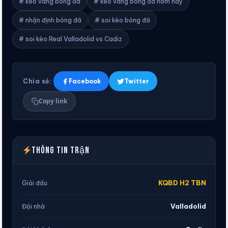
# kèo vàng bóng đá
# kèo vàng bóng đá hôm nay
# nhận định bóng đá
# soi kèo bóng đá
# soi kèo Real Valladolid vs Cadiz
Chia sẻ:
Facebook
Twitter
Copy link
Thông tin trận
KQBD H2 TBN
Giải đấu
Valladolid
Đội nhà