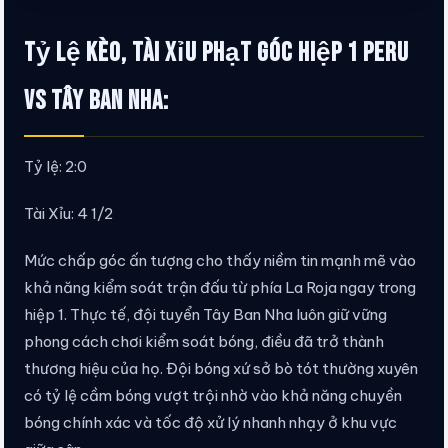
Tỷ lệ kèo, tài xỉu phạt góc Hiệp 1 Peru
vs Tây Ban Nha:
Tỷ lệ: 2:0
Tài Xỉu: 4 1/2
Mức chấp góc ấn tượng cho thấy niềm tin mạnh mẽ vào
khả năng kiểm soát trận đấu từ phía La Roja ngay trong
hiệp 1. Thực tế, đội tuyển Tây Ban Nha luôn giữ vững
phong cách chơi kiểm soát bóng, điều đã trở thành
thương hiệu của họ. Đội bóng xứ sở bò tót thường xuyên
có tỷ lệ cầm bóng vượt trội nhờ vào khả năng chuyền
bóng chính xác và tốc độ xử lý nhanh nhạy ở khu vực