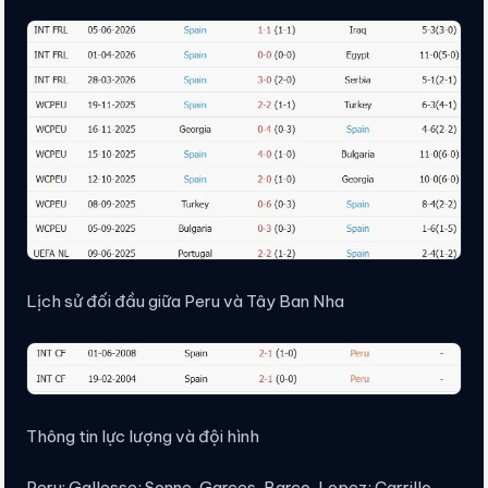
Lịch sử đối đầu giữa Peru và Tây Ban Nha
Thông tin lực lượng và đội hình
Peru: Gallesse; Sonne, Garces, Barco, Lopez; Carrillo,