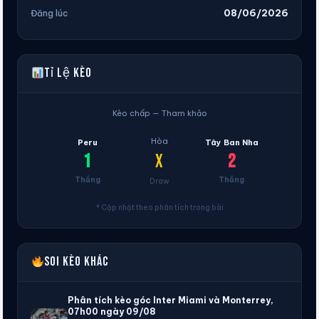
08/06/2026
Đăng lúc
Tỉ lệ kèo
Kèo chấp — Tham khảo
Hòa
Peru
Tây Ban Nha
X
1
2
Thắng
Thắng
Draw
* Cập nhật theo phân tích trong bài
Soi kèo khác
Phân tích kèo góc Inter Miami và Monterrey,
07h00 ngày 09/08