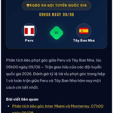
KQBD GH ĐỘI TUYỂN QUỐC GIA
09h00 ngày 09/06
VS
Peru
Tây Ban Nha
Phân tích kèo phạt góc giữa Peru và Tây Ban Nha, lúc
09h00 ngày 09/06 – Trận giao hữu của các đội tuyển
quốc gia 2026. Đánh giá tỷ lệ tài xỉu phạt góc trong hiệp
1 và toàn trận giữa Peru và Tây Ban Nha hôm nay một
cách chi tiết nhất.
Bài viết liên quan
Phân tích kèo góc Inter Miami và Monterrey, 07h00
ngày 09/08