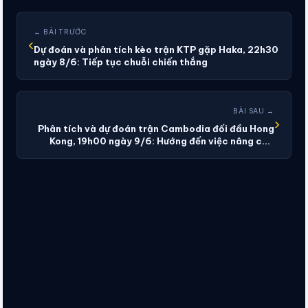
← BÀI TRƯỚC
‹
Dự đoán và phân tích kèo trận KTP gặp Haka, 22h30
ngày 8/6: Tiếp tục chuỗi chiến thắng
BÀI SAU →
›
Phân tích và dự đoán trận Cambodia đối đầu Hong
Kong, 19h00 ngày 9/6: Hướng đến việc nâng cao
thành tích đối đầu