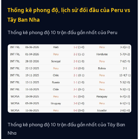
Thống kê phong độ, lịch sử đối đầu của Peru vs
Tây Ban Nha
Thống kê phong độ 10 trận đấu gần nhất của Peru
Thống kê phong độ 10 trận đấu gần nhất của Tây Ban
Nha