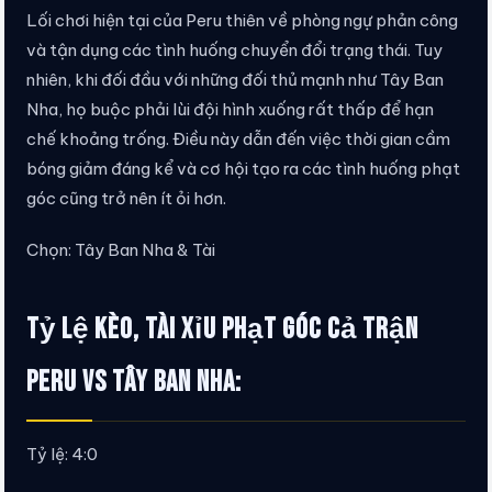
Lối chơi hiện tại của Peru thiên về phòng ngự phản công
và tận dụng các tình huống chuyển đổi trạng thái. Tuy
nhiên, khi đối đầu với những đối thủ mạnh như Tây Ban
Nha, họ buộc phải lùi đội hình xuống rất thấp để hạn
chế khoảng trống. Điều này dẫn đến việc thời gian cầm
bóng giảm đáng kể và cơ hội tạo ra các tình huống phạt
góc cũng trở nên ít ỏi hơn.
Chọn: Tây Ban Nha & Tài
Tỷ lệ kèo, tài xỉu phạt góc cả trận
Peru vs Tây Ban Nha:
Tỷ lệ: 4:0