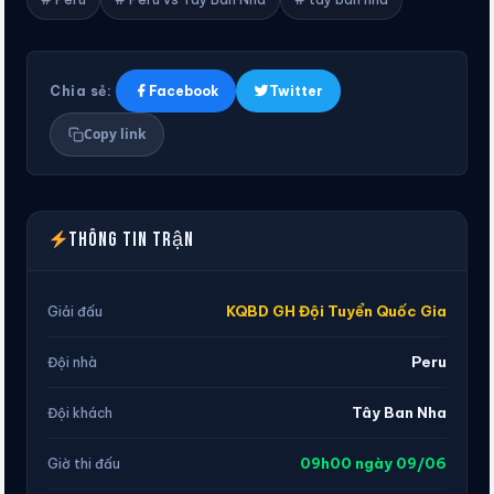
Chia sẻ:
Facebook
Twitter
Copy link
Thông tin trận
KQBD GH Đội Tuyển Quốc Gia
Giải đấu
Peru
Đội nhà
Tây Ban Nha
Đội khách
09h00 ngày 09/06
Giờ thi đấu