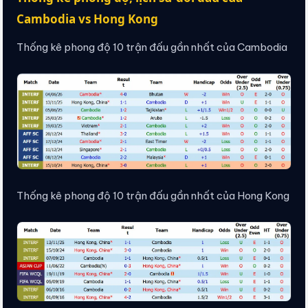
Cambodia vs Hong Kong
Thống kê phong độ 10 trận đấu gần nhất của Cambodia
Thống kê phong độ 10 trận đấu gần nhất của Hong Kong