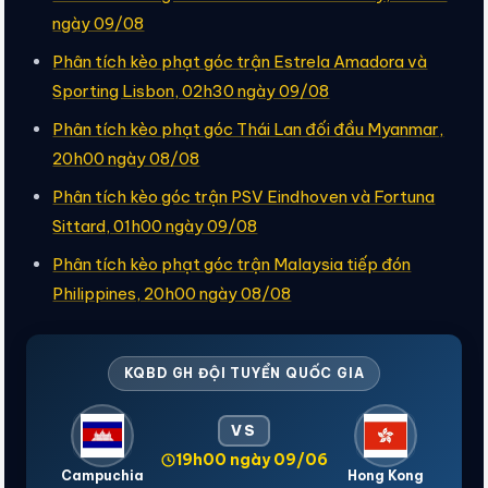
ngày 09/08
Phân tích kèo phạt góc trận Estrela Amadora và
Sporting Lisbon, 02h30 ngày 09/08
Phân tích kèo phạt góc Thái Lan đối đầu Myanmar,
20h00 ngày 08/08
Phân tích kèo góc trận PSV Eindhoven và Fortuna
Sittard, 01h00 ngày 09/08
Phân tích kèo phạt góc trận Malaysia tiếp đón
Philippines, 20h00 ngày 08/08
KQBD GH ĐỘI TUYỂN QUỐC GIA
VS
19h00 ngày 09/06
Campuchia
Hong Kong