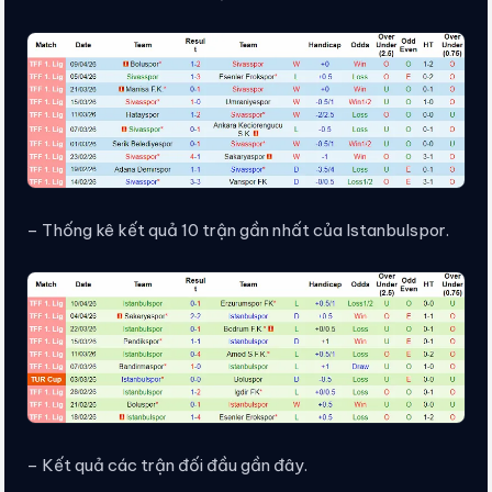
– Thống kê kết quả 10 trận gần nhất của Istanbulspor.
– Kết quả các trận đối đầu gần đây.