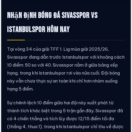
Nhận định bóng đá Sivasspor vs
Istanbulspor hôm nay
Tại vòng 34 của giải TFF 1. Lig mùa giải 2025/26,
Sivasspor đang dẫn trước Istanbulspor với khoảng cách
10 điểm: 50 so với 40. Sivasspor nằm ở giữa bảng xếp
hạng, trong khi Istanbulspor rơi vào nửa cuối. Đội bóng
này vẫn chưa thực sự an toàn khi chỉ hơn nhóm xuống
hạng 5 điểm.
Sự chênh lệch 10 điểm giữa hai đội này xuất phát từ
thành tích khác biệt trong 5 trận gần đây. Sivasspor đã
có 4 chiến thắng và tích lũy được 12/15 điểm tối đa
(thắng 4, thua 1), trong khi Istanbulspor chỉ thu về được