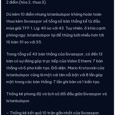
2 điểm (hòa 2, thua 3).
Dù kém 10 điểm nhưng Istanbulspor không hoàn toàn
thua kém Sivasspor về tổng số bàn thắng kể từ đầu
mùa giải TFF 1. Lig: 40 so với 43. Tuy nhiên, ở khía cạnh
phòng ngự, Istanbulspor lại để thủng lưới nhiều hơn tới
16 bàn: 51 so với 35.
Trong tổng số 43 bàn thắng của Sivasspor, có đến 13
bàn có sự đóng góp trực tiếp của Valon Ethemi: 7 bàn
thắng và 6 pha kiến tạo. Đối diện, Mario Krstovski của
Istanbulspor cũng là một cái tên nổi bật với 8 lần góp
mặt trong các bàn thắng: 7 lần ghi bàn và 1 kiến tạo.
Thống kê phong độ và lịch sử đối đầu giữa Sivasspor và
Istanbulspor.
– Thống kê kết quả 10 trận gần nhất của Sivasspor.