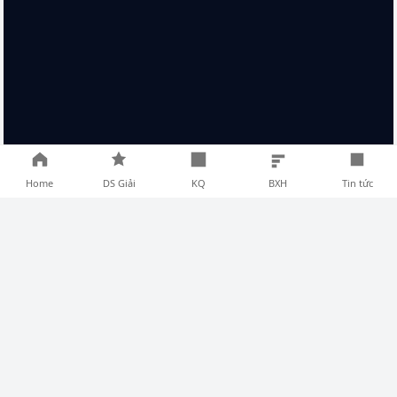
Home
DS Giải
KQ
BXH
Tin tức
TIN TỨC