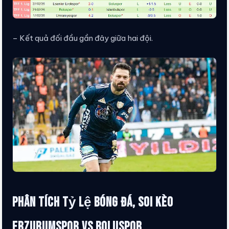
– Kết quả đối đầu gần đây giữa hai đội.
Phân tích tỷ lệ bóng đá, soi kèo
Erzurumspor vs Boluspor