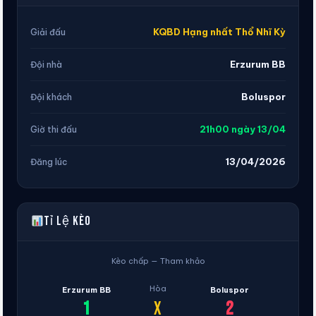
KQBD Hạng nhất Thổ Nhĩ Kỳ
Giải đấu
Erzurum BB
Đội nhà
Boluspor
Đội khách
21h00 ngày 13/04
Giờ thi đấu
13/04/2026
Đăng lúc
Tỉ lệ kèo
Kèo chấp — Tham khảo
Hòa
Erzurum BB
Boluspor
X
1
2