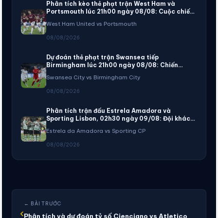
Phân tích kèo thẻ phạt trận West Ham và
Portsmouth lúc 21h00 ngày 08/08: Cuộc chiến
kịch tính ở khu trung tuyến
West Ham United vs Portsmouth
08/08/2026
Dự đoán thẻ phạt trận Swansea tiếp
Birmingham lúc 21h00 ngày 08/08: Chiến
thuật thi đấu nghiêm túc
Swansea City vs Birmingham City
08/08/2026
Phân tích trận đấu Estrela Amadora và
Sporting Lisbon, 02h30 ngày 09/08: Đội khách
chiếm ưu thế hơn đội chủ nhà
Estrela da Amadora vs Sporting CP
08/08/2026
← BÀI TRƯỚC
‹
Phân tích và dự đoán tỷ số Cienciano vs Atletico