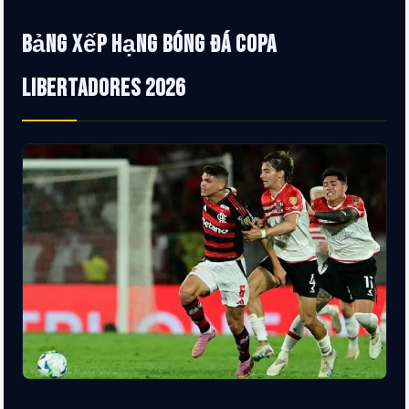
Bảng xếp hạng bóng đá Copa
Libertadores 2026