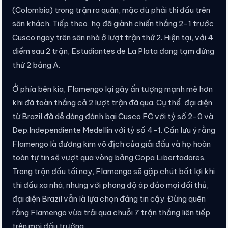
(Colombia) trong trận ra quân, mặc dù phải thi đấu trên
sân khách. Tiếp theo, họ đã giành chiến thắng 2-1 trước
Cusco ngay trên sân nhà ở lượt trận thứ 2. Hiện tại, với 4
điểm sau 2 trận, Estudiantes de La Plata đang tạm đứng
thứ 2 bảng A.
Ở phía bên kia, Flamengo lại gây ấn tượng mạnh mẽ hơn
khi đã toàn thắng cả 2 lượt trận đã qua. Cụ thể, đại diện
từ Brazil đã dễ dàng đánh bại Cusco FC với tỷ số 2-0 và
Dep.Independiente Medellin với tỷ số 4-1. Cần lưu ý rằng
Flamengo là đương kim vô địch của giải đấu và họ hoàn
toàn tự tin sẽ vượt qua vòng bảng Copa Libertadores.
Trong trận đấu tối nay, Flamengo sẽ gặp chút bất lợi khi
thi đấu xa nhà, nhưng với phong độ áp đảo mọi đối thủ,
đại diện Brazil vẫn là lựa chọn đáng tin cậy. Đừng quên
rằng Flamengo vừa trải qua chuỗi 7 trận thắng liên tiếp
trên mọi đấu trường.