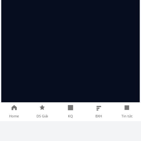
Home
DS Giải
KQ
BXH
Tin tức