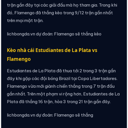
trận gần đây tại các giải đấu mà họ tham gia. Trong khi
đó, Flamengo đã thắng kèo trong 9/12 trận gần nhất
trên mọi mặt trận.
lichbongda.vn dự đoán: Flamengo sẽ thắng kèo
Kèo nhà cái Estudiantes de La Plata vs
Flamengo
Estudiantes de La Plata đã thua tới 2 trong 3 trận gần
đây khi gặp các đội bóng Brazil tại Copa Libertadores.
Flamengo vừa mới giành chiến thắng trong 7 trận đấu
gần nhất. Trên một phạm vi rộng hơn, Estudiantes de La
Plata đã thắng 16 trận, hòa 3 trong 21 trận gần đây.
lichbongda.vn dự đoán: Flamengo sẽ thắng