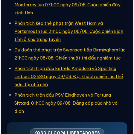
Monterrey lúc 07h00 ngày 09/08: Cuộc chiến đầy
kịch tính
Phân tích kèo thẻ phạt trận West Ham và
Portsmouth lúc 21h00 ngày 08/08: Cuộc chiến kịch
tính ở khu trung tuyến
Dự đoán thẻ phạt trận Swansea tiếp Birmingham lúc
21h00 ngày 08/08: Chiến thuật thi đấu nghiêm túc
Phân tích trận đấu Estrela Amadora và Sporting
Lisbon, 02h30 ngày 09/08: Đội khách chiếm ưu thế
hơn đội chủ nhà
Phân tích trận đấu PSV Eindhoven và Fortuna
Sittard, 01h00 ngày 09/08: Đẳng cấp của nhà vô
địch
KQBD C1 COPA LIBERTADORES