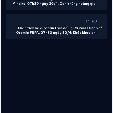
Mineiro, 07h30 ngày 30/4: Cơn khủng hoảng gia
tăng
BÀI SAU →
›
Phân tích và dự đoán trận đấu giữa Palestino và
Gremio FBPA, 07h30 ngày 30/4: Khát khao chiến
thắng trên sân đối phương