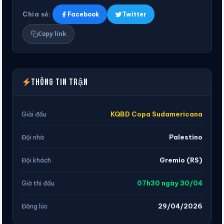
Chia sẻ:
Facebook
Twitter
Copy link
Thông tin trận
KQBD Copa Sudamericana
Giải đấu
Palestino
Đội nhà
Gremio (RS)
Đội khách
07h30 ngày 30/04
Giờ thi đấu
29/04/2026
Đăng lúc