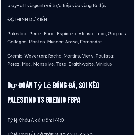
play-off và giành vé trực tiếp vào vòng 16 đội.
ĐỘI HÌNH DỰ KIẾN
Palestino: Perez; Roco, Espinoza, Alonso, Leon; Gargues,
Gallegos, Montes, Munder; Araya, Fernandez
Gremio: Weverton; Rocha, Martins, Viery, Paulista;
Perez, Mec, Monsalve, Tete; Braithwaite, Vinicius
Dự đoán tỷ lệ bóng đá, soi kèo
Palestino vs Gremio FBPA
Tỷ lệ Châu Á cả trận: 1/4:0
Tỷ lệ Châu Âu cả trận: 3,45 x 3.10 x 2,25