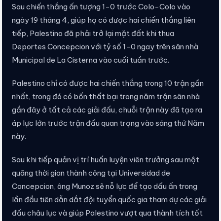
Sau chiến thắng ấn tượng 1-0 trước Colo-Colo vào
ngày 19 tháng 4, giúp họ có được hai chiến thắng liên
tiếp, Palestino đã phải trở lại mặt đất khi thua
Deportes Concepcion với tỷ số 1-0 ngay trên sân nhà
Municipal de La Cisterna vào cuối tuần trước.
Palestino chỉ có được hai chiến thắng trong 10 trận gần
nhất, trong đó có bốn thất bại trong năm trận sân nhà
gần đây ở tất cả các giải đấu, chuỗi trận này đã tạo ra
áp lực lớn trước trận đấu quan trọng vào sáng thứ Năm
này.
Sau khi tiếp quản vị trí huấn luyện viên trưởng sau một
quãng thời gian thành công tại Universidad de
Concepcion, ông Munoz sẽ nỗ lực để tạo dấu ấn trong
lần đầu tiên dẫn dắt đội tuyển quốc gia tham dự các giải
đấu châu lục và giúp Palestino vượt qua thành tích tốt