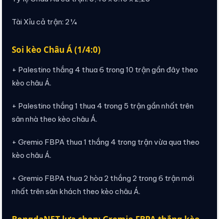
Tài Xỉu cả trận: 2 ¼
Soi kèo Châu Á (1/4:0)
+ Palestino thắng 4 thua 6 trong 10 trận gần đây theo
kèo châu Á.
+ Palestino thắng 1 thua 4 trong 5 trận gần nhất trên
sân nhà theo kèo châu Á.
+ Gremio FBPA thua 1 thắng 4 trong trận vừa qua theo
kèo châu Á.
+ Gremio FBPA thua 2 hòa 2 thắng 2 trong 6 trận mới
nhất trên sân khách theo kèo châu Á.