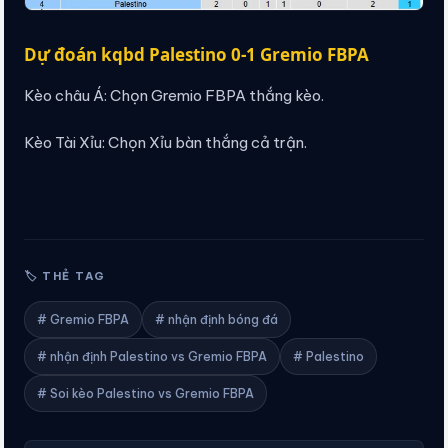
Dự đoán kqbd Palestino 0-1 Gremio FBPA
Kèo châu Á: Chọn Gremio FBPA thắng kèo.
Kèo Tài Xỉu: Chọn Xỉu bàn thắng cả trận.
🏷 THẺ TAG
# Gremio FBPA
# nhận định bóng đá
# nhận định Palestino vs Gremio FBPA
# Palestino
# Soi kèo Palestino vs Gremio FBPA