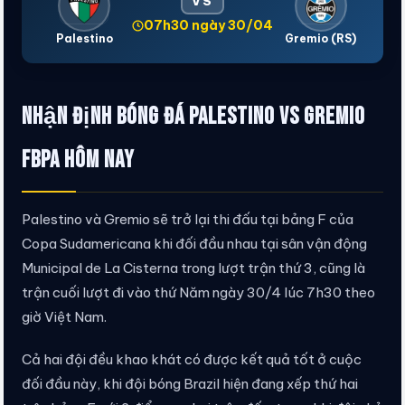
VS
07h30 ngày 30/04
Palestino
Gremio (RS)
Nhận định bóng đá Palestino vs Gremio
FBPA hôm nay
Palestino và Gremio sẽ trở lại thi đấu tại bảng F của
Copa Sudamericana khi đối đầu nhau tại sân vận động
Municipal de La Cisterna trong lượt trận thứ 3, cũng là
trận cuối lượt đi vào thứ Năm ngày 30/4 lúc 7h30 theo
giờ Việt Nam.
Cả hai đội đều khao khát có được kết quả tốt ở cuộc
đối đầu này, khi đội bóng Brazil hiện đang xếp thứ hai