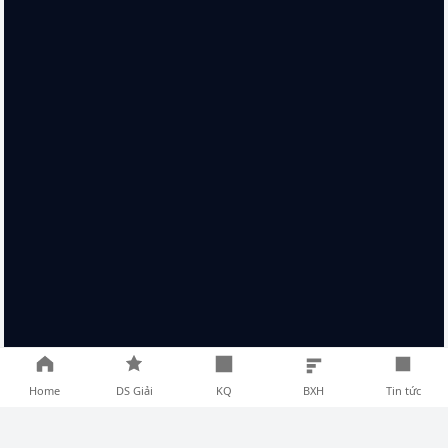
Home
DS Giải
KQ
BXH
Tin tức