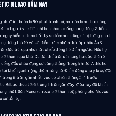
etic Bilbao HÔM NAY
chỉ đơn thuần là 90 phút tranh tài, mà còn là nơi hai luồng
 La Liga ở vị trí 17, chỉ hơn nhóm xuống hạng đúng 2 điểm.
ực nguy hiểm, nơi mà bất kỳ sai lầm nào cũng sẽ bị trừng phạt
đang đứng thứ 10 với 41 điểm, kém nhóm dự cúp châu Âu 3
rận đấu trôi qua như một chiếc đồng hồ đếm ngược. Nếu họ
trở thành quá khứ. Do đó, thế trận sẽ mang hai sắc thái rõ
h huống đều chứa đựng sự căng thẳng. Trong khi đó, Athletic
 tại khiến gánh nặng thêm nặng nề. Điểm đáng chú ý là sự đối
 1 trong 6 trận gần nhất, vừa có chiến thắng 2-1 trước
tic Bilbao thua tới 6 trong 8 trận gần đây, điều này đã khiến
rọng nhất. Sân Mendizorroza trở thành bệ phóng cho Alaves,
 sự tồn tại.