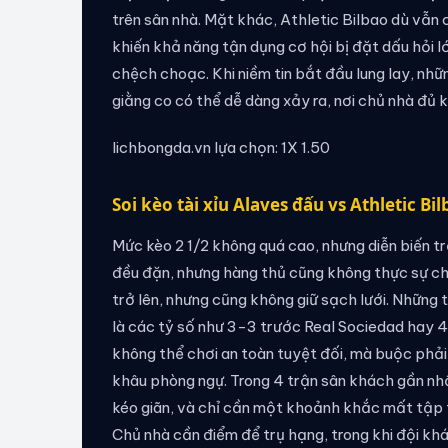
trên sân nhà. Mặt khác, Athletic Bilbao dù vẫn
khiến khả năng tận dụng cơ hội bị đặt dấu hỏi l
chệch choạc. Khi niềm tin bắt đầu lung lay, n
giằng co có thể dễ dàng xảy ra, nơi chủ nhà đủ kh
lichbongda.vn lựa chọn: 1X 1.50
Soi kèo tài xỉu Alaves đấu vs Athletic Bi
Mức kèo 2 1/2 không quá cao, nhưng diễn biến tr
đều đặn, nhưng hàng thủ cũng không thực sự chắ
trở lên, nhưng cũng không giữ sạch lưới. Những
là các tỷ số như 3-3 trước Real Sociedad hay 4
không thể chơi an toàn tuyệt đối, mà buộc phải
khâu phòng ngự. Trong 4 trận sân khách gần nhất 
kéo giãn, và chỉ cần một khoảnh khắc mất tập tru
Chủ nhà cần điểm để trụ hạng, trong khi đội kh