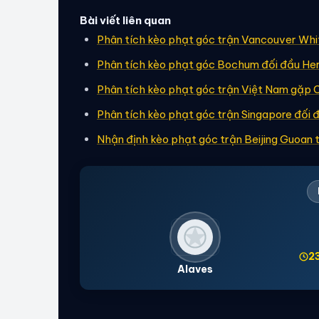
Bài viết liên quan
Phân tích kèo phạt góc trận Vancouver Whi
Phân tích kèo phạt góc Bochum đối đầu Her
Phân tích kèo phạt góc trận Việt Nam gặp
Phân tích kèo phạt góc trận Singapore đối
Nhận định kèo phạt góc trận Beijing Guoan
2
Alaves