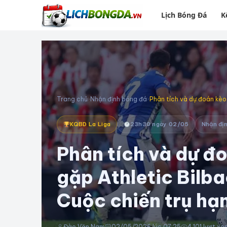
Lịch Bóng Đá
K
Trang chủ
›
Nhận định bóng đá
›
Phân tích và dự đoán kè
KQBD La Liga
23h30 ngày 02/05
Nhận đị
Phân tích và dự đ
gặp Athletic Bilb
Cuộc chiến trụ hạ
Đào Văn Nam
02/05/2026 lúc 07:25
4,101 lượt xe