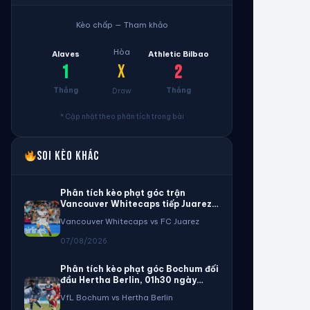
Kèo chấp — Tham khảo
Hòa
Alaves
Athletic Bilbao
X
1
2
Thắng
Thắng
Draw
* Cập nhật theo phân tích trong bài
Soi kèo khác
Phân tích kèo phạt góc trận
Vancouver Whitecaps tiếp Juarez,
09h30 ngày 08/08
Vancouver Whitecaps vs FC Juarez
07/08/2026
Phân tích kèo phạt góc Bochum đối
đầu Hertha Berlin, 01h30 ngày
08/08
VfL Bochum vs Hertha Berlin