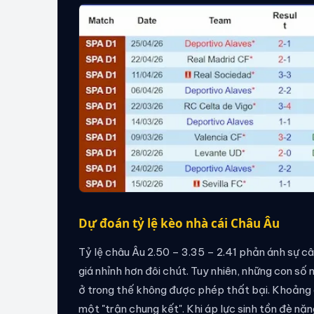
Dự đoán tỷ lệ kèo nhà cái Châu Âu
Tỷ lệ châu Âu 2.50 – 3.35 – 2.41 phản ánh sự c
giá nhỉnh hơn đôi chút. Tuy nhiên, những con số 
ở trong thế không được phép thất bại. Khoảng 
một "trận chung kết". Khi áp lực sinh tồn đè nặn