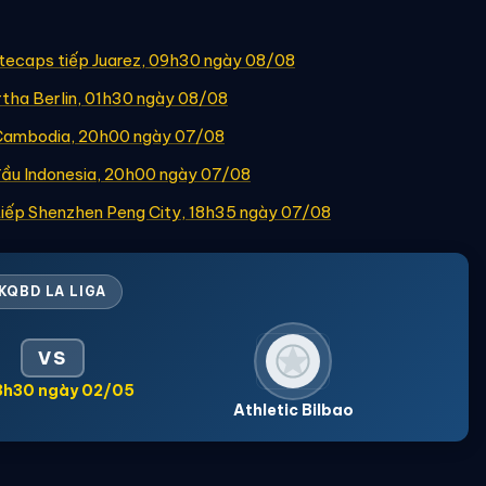
tecaps tiếp Juarez, 09h30 ngày 08/08
tha Berlin, 01h30 ngày 08/08
 Cambodia, 20h00 ngày 07/08
 đầu Indonesia, 20h00 ngày 07/08
 tiếp Shenzhen Peng City, 18h35 ngày 07/08
KQBD LA LIGA
VS
3h30 ngày 02/05
Athletic Bilbao