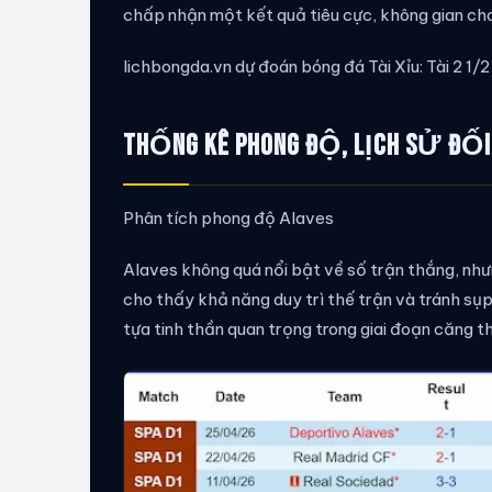
chấp nhận một kết quả tiêu cực, không gian cho
lichbongda.vn dự đoán bóng đá Tài Xỉu: Tài 2 1/2
THỐNG KÊ PHONG ĐỘ, LỊCH SỬ ĐỐ
Phân tích phong độ Alaves
Alaves không quá nổi bật về số trận thắng, nhưng
cho thấy khả năng duy trì thế trận và tránh sụp
tựa tinh thần quan trọng trong giai đoạn căng t