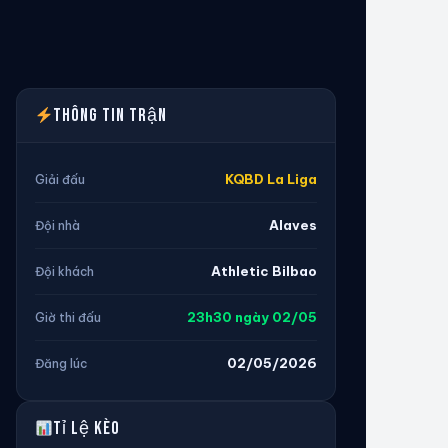
Thông tin trận
KQBD La Liga
Giải đấu
Alaves
Đội nhà
Athletic Bilbao
Đội khách
23h30 ngày 02/05
Giờ thi đấu
02/05/2026
Đăng lúc
Tỉ lệ kèo