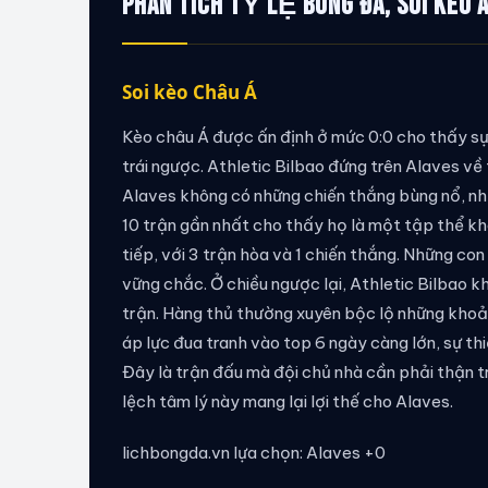
PHÂN TÍCH TỶ LỆ BÓNG ĐÁ, SOI KÈO A
Soi kèo Châu Á
Kèo châu Á được ấn định ở mức 0:0 cho thấy sự 
trái ngược. Athletic Bilbao đứng trên Alaves về 
Alaves không có những chiến thắng bùng nổ, nhưn
10 trận gần nhất cho thấy họ là một tập thể khó 
tiếp, với 3 trận hòa và 1 chiến thắng. Những co
vững chắc. Ở chiều ngược lại, Athletic Bilbao 
trận. Hàng thủ thường xuyên bộc lộ những khoảng
áp lực đua tranh vào top 6 ngày càng lớn, sự thi
Đây là trận đấu mà đội chủ nhà cần phải thận t
lệch tâm lý này mang lại lợi thế cho Alaves.
lichbongda.vn lựa chọn: Alaves +0