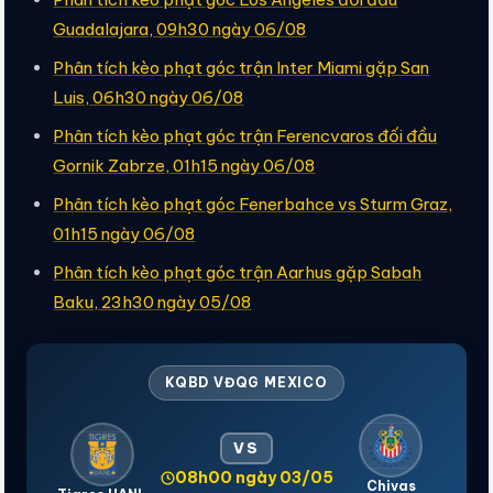
Guadalajara, 09h30 ngày 06/08
Phân tích kèo phạt góc trận Inter Miami gặp San
Luis, 06h30 ngày 06/08
Phân tích kèo phạt góc trận Ferencvaros đối đầu
Gornik Zabrze, 01h15 ngày 06/08
Phân tích kèo phạt góc Fenerbahce vs Sturm Graz,
01h15 ngày 06/08
Phân tích kèo phạt góc trận Aarhus gặp Sabah
Baku, 23h30 ngày 05/08
KQBD VĐQG MEXICO
VS
08h00 ngày 03/05
Chivas