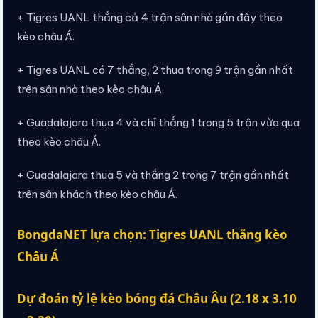
+ Tigres UANL thắng cả 4 trận sân nhà gần đây theo
kèo châu Á.
+ Tigres UANL có 7 thắng, 2 thua trong 9 trận gần nhất
trên sân nhà theo kèo châu Á.
+ Guadalajara thua 4 và chỉ thắng 1 trong 5 trận vừa qua
theo kèo châu Á.
+ Guadalajara thua 5 và thắng 2 trong 7 trận gần nhất
trên sân khách theo kèo châu Á.
BongdaNET lựa chọn: Tigres UANL thắng kèo
Châu Á
Dự đoán tỷ lệ kèo bóng đá Châu Âu (2.18 x 3.10