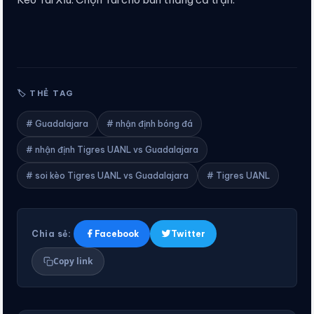
🏷 THẺ TAG
# Guadalajara
# nhận định bóng đá
# nhận định Tigres UANL vs Guadalajara
# soi kèo Tigres UANL vs Guadalajara
# Tigres UANL
Chia sẻ:
Facebook
Twitter
Copy link