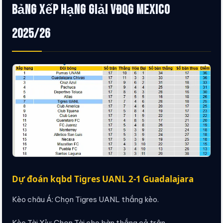
Bảng xếp hạng giải VĐQG Mexico
2025/26
Dự đoán kqbd Tigres UANL 2-1 Guadalajara
Kèo châu Á: Chọn Tigres UANL thắng kèo.
Kèo Tài Xỉu: Chọn Tài cho bàn thắng cả trận.