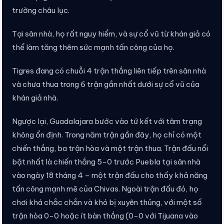
trường châu lục.
Tại sân nhà, họ rất nguy hiểm, và sự cổ vũ từ khán giả có
thể làm tăng thêm sức mạnh tấn công của họ.
Tigres đang có chuỗi 4 trận thắng liên tiếp trên sân nhà
và chưa thua trong 6 trận gần nhất dưới sự cổ vũ của
khán giả nhà.
Ngược lại, Guadalajara bước vào tứ kết với tâm trạng
không ổn định. Trong năm trận gần đây, họ chỉ có một
chiến thắng, ba trận hòa và một trận thua. Trận đấu nổi
bật nhất là chiến thắng 5-0 trước Puebla tại sân nhà
vào ngày 18 tháng 4 – một trận đấu cho thấy khả năng
tấn công mạnh mẽ của Chivas. Ngoài trận đấu đó, họ
chơi khá chắc chắn và khó bị xuyên thủng, với một số
trận hòa 0-0 hoặc ít bàn thắng (0-0 với Tijuana vào