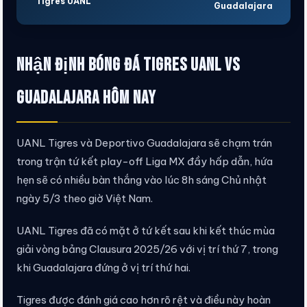
Tigres UANL
Guadalajara
Nhận định bóng đá Tigres UANL vs
Guadalajara hôm nay
UANL Tigres và Deportivo Guadalajara sẽ chạm trán
trong trận tứ kết play-off Liga MX đầy hấp dẫn, hứa
hẹn sẽ có nhiều bàn thắng vào lúc 8h sáng Chủ nhật
ngày 5/3 theo giờ Việt Nam.
UANL Tigres đã có mặt ở tứ kết sau khi kết thúc mùa
giải vòng bảng Clausura 2025/26 với vị trí thứ 7, trong
khi Guadalajara đứng ở vị trí thứ hai.
Tigres được đánh giá cao hơn rõ rệt và điều này hoàn