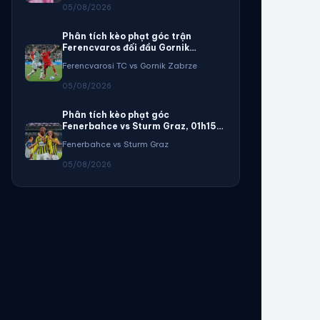
05/08/2026
Phân tích kèo phạt góc trận
Ferencvaros đối đầu Gornik
Zabrze, 01h15 ngày 06/08
Ferencvarosi TC vs Gornik Zabrze
05/08/2026
Phân tích kèo phạt góc
Fenerbahce vs Sturm Graz, 01h15
ngày 06/08
Fenerbahce vs Sturm Graz
05/08/2026