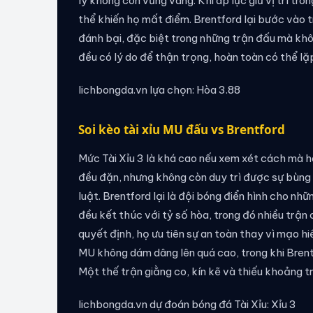
lý không còn vững vàng. Khi áp lực giữ vị trí tro
thể khiến họ mất điểm. Brentford lại bước vào tr
đánh bại, đặc biệt trong những trận đấu mà khôn
đều có lý do để thận trọng, hoàn toàn có thể lặp
lichbongda.vn lựa chọn: Hòa 3.88
Soi kèo tài xỉu MU đấu vs Brentford
Mức Tài Xỉu 3 là khá cao nếu xem xét cách mà ha
đều đặn, nhưng không còn duy trì được sự bùng n
luật. Brentford lại là đội bóng điển hình cho nh
đều kết thúc với tỷ số hòa, trong đó nhiều trận
quyết định, họ ưu tiên sự an toàn thay vì mạo hi
MU không dám dâng lên quá cao, trong khi Brent
Một thế trận giằng co, kín kẽ và thiếu khoảng tr
lichbongda.vn dự đoán bóng đá Tài Xỉu: Xỉu 3