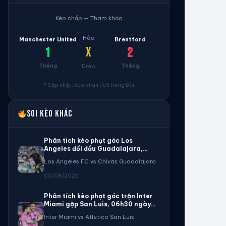
Kèo chấp — Tham khảo
Hòa
Manchester United
Brentford
X
1
2
Thắng
Thắng
Draw
* Cập nhật theo phân tích trong bài
Soi kèo khác
Phân tích kèo phạt góc Los
Angeles đối đầu Guadalajara,
09h30 ngày 06/08
Los Angeles FC vs Chivas Guadalajara
05/08/2026
Phân tích kèo phạt góc trận Inter
Miami gặp San Luis, 06h30 ngày
06/08
Inter Miami vs Atletico San Luis