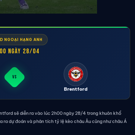
D NGOẠI HẠNG ANH
00 ngày 28/04
VS
Brentford
ntford sẽ diễn ra vào lúc 2h00 ngày 28/4 trong khuôn khổ
 ra dự đoán và phân tích tỷ lệ kèo châu Âu cũng như châu Á