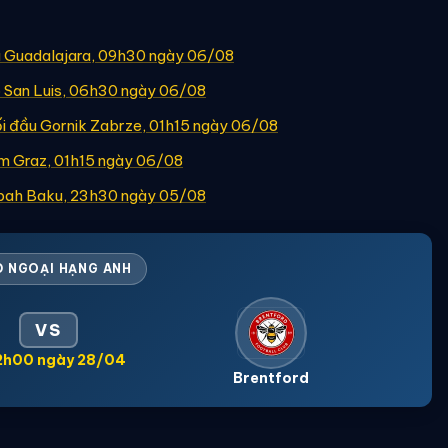
u Guadalajara, 09h30 ngày 06/08
p San Luis, 06h30 ngày 06/08
ối đầu Gornik Zabrze, 01h15 ngày 06/08
rm Graz, 01h15 ngày 06/08
abah Baku, 23h30 ngày 05/08
 NGOẠI HẠNG ANH
VS
2h00 ngày 28/04
Brentford