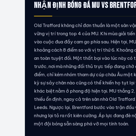
NHẬN ĐỊNH BÓNG ĐÁ MU vs Brentfo
Old Trafford không chỉ đơn thuần là một sân vậ
vững vị trí trong top 4 của MU. Khi mùa giải tiến
vào cuộc đua đầy cam go phía sau. Hiện tại, MU 
khoảng cách 8 điểm so với vị trí thứ 6. Khoảng
an toàn tuyệt đối. Một thất bại vào lúc này có 
trước, nơi mà những đối thủ trực tiếp đang chờ đ
điểm, chỉ kém nhóm tham dự cúp châu Âu một 
kỳ sự sảy chân nào cũng có thể khiến họ tụt lại
khác biệt nằm ở phong độ hiện tại. MU thắng 2, h
thiếu ổn định, ngay cả trên sân nhà Old Traffor
Leeds. Ngược lại, Brentford bước vào trận đấu v
nhưng lại tỏ ra rất kiên cường. Áp lực đang đè n
một đội bóng sẵn sàng phá vỡ mọi tính toán.