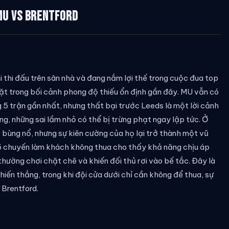
 MU vs Brentford
i thi đấu trên sân nhà và đang nắm lợi thế trong cuộc đua top
đặt trong bối cảnh phong độ thiếu ổn định gần đây. MU vẫn có
g 5 trận gần nhất, nhưng thất bại trước Leeds là một lời cảnh
 tăng, những sai lầm nhỏ có thể bị trừng phạt ngay lập tức. Ở
c bùng nổ, nhưng sự kiên cường của họ lại trở thành một vũ
à 5 chuyến làm khách không thua cho thấy khả năng chịu áp
 thường chơi chặt chẽ và khiến đối thủ rơi vào bế tắc. Đây là
iến thắng, trong khi đội cửa dưới chỉ cần không để thua, sự
 Brentford.