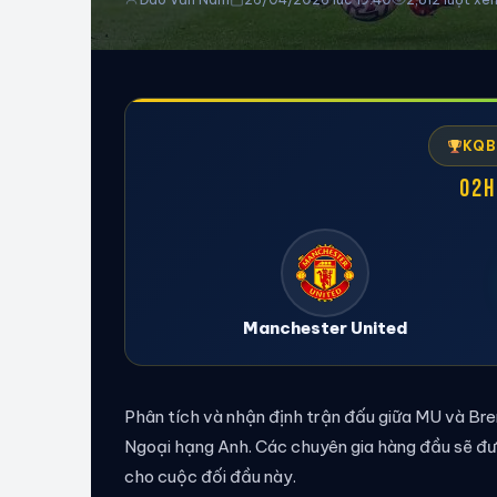
KQB
02h
Manchester United
Phân tích và nhận định trận đấu giữa MU và Bre
Ngoại hạng Anh. Các chuyên gia hàng đầu sẽ đưa
cho cuộc đối đầu này.