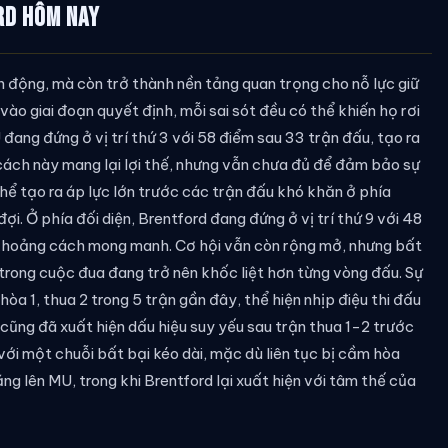
rd HÔM NAY
n động, mà còn trở thành nền tảng quan trọng cho nỗ lực giữ
 vào giai đoạn quyết định, mỗi sai sót đều có thể khiến họ rơi
đang đứng ở vị trí thứ 3 với 58 điểm sau 33 trận đấu, tạo ra
 cách này mang lại lợi thế, nhưng vẫn chưa đủ để đảm bảo sự
thể tạo ra áp lực lớn trước các trận đấu khó khăn ở phía
ợi. Ở phía đối diện, Brentford đang đứng ở vị trí thứ 9 với 48
khoảng cách mong manh. Cơ hội vẫn còn rộng mở, nhưng bất
 trong cuộc đua đang trở nên khốc liệt hơn từng vòng đấu. Sự
òa 1, thua 2 trong 5 trận gần đây, thể hiện nhịp điệu thi đấu
d cũng đã xuất hiện dấu hiệu suy yếu sau trận thua 1-2 trước
ới một chuỗi bất bại kéo dài, mặc dù liên tục bị cầm hòa
ặng lên MU, trong khi Brentford lại xuất hiện với tâm thế của