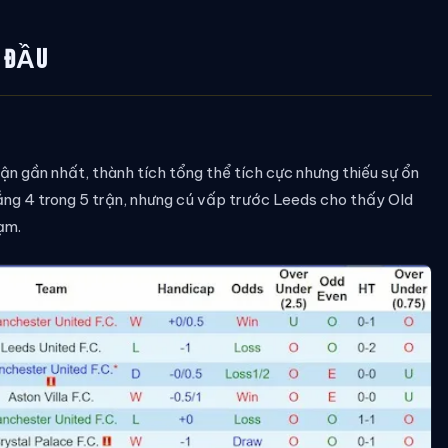
I ĐẦU
rận gần nhất, thành tích tổng thể tích cực nhưng thiếu sự ổn
hắng 4 trong 5 trận, nhưng cú vấp trước Leeds cho thấy Old
ạm.