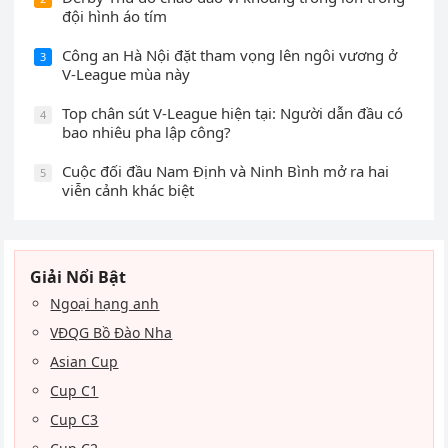
đội hình áo tím
Công an Hà Nội đặt tham vọng lên ngôi vương ở
3
V-League mùa này
Top chân sút V-League hiện tại: Người dẫn đầu có
4
bao nhiêu pha lập công?
Cuộc đối đầu Nam Định và Ninh Bình mở ra hai
5
viễn cảnh khác biệt
Giải Nổi Bật
Ngoại hạng anh
VĐQG Bồ Đào Nha
Asian Cup
Cup C1
Cup C3