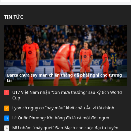
TIN TỨC
Barca chưa say men chiến thắng đã phải nghĩ cho tương
lai
U17 Việt Nam nhận “cơn mưa thưởng” sau kỳ tích World
1
Cup
Lyon có nguy cơ “bay màu” khỏi châu Âu vì tài chính
2
Lê Quốc Phương: Khi bóng đá là cả một đời người
3
MU nhắm “máy quét” Đan Mạch cho cuộc đại tu tuyến
4