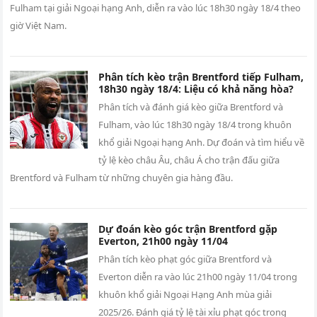
Fulham tại giải Ngoại hạng Anh, diễn ra vào lúc 18h30 ngày 18/4 theo
giờ Việt Nam.
Phân tích kèo trận Brentford tiếp Fulham,
18h30 ngày 18/4: Liệu có khả năng hòa?
Phân tích và đánh giá kèo giữa Brentford và
Fulham, vào lúc 18h30 ngày 18/4 trong khuôn
khổ giải Ngoại hạng Anh. Dự đoán và tìm hiểu về
tỷ lệ kèo châu Âu, châu Á cho trận đấu giữa
Brentford và Fulham từ những chuyên gia hàng đầu.
Dự đoán kèo góc trận Brentford gặp
Everton, 21h00 ngày 11/04
Phân tích kèo phạt góc giữa Brentford và
Everton diễn ra vào lúc 21h00 ngày 11/04 trong
khuôn khổ giải Ngoại Hạng Anh mùa giải
2025/26. Đánh giá tỷ lệ tài xỉu phạt góc trong