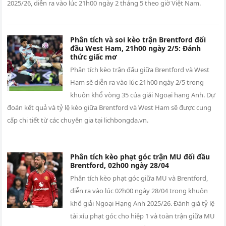
2025/26, diễn ra vào lúc 21h00 ngày 2 tháng 5 theo giờ Việt Nam.
Phân tích và soi kèo trận Brentford đối
đầu West Ham, 21h00 ngày 2/5: Đánh
thức giấc mơ
Phân tích kèo trận đấu giữa Brentford và West
Ham sẽ diễn ra vào lúc 21h00 ngày 2/5 trong
khuôn khổ vòng 35 của giải Ngoại hạng Anh. Dự
đoán kết quả và tỷ lệ kèo giữa Brentford và West Ham sẽ được cung
cấp chi tiết từ các chuyên gia tại lichbongda.vn.
Phân tích kèo phạt góc trận MU đối đầu
Brentford, 02h00 ngày 28/04
Phân tích kèo phạt góc giữa MU và Brentford,
diễn ra vào lúc 02h00 ngày 28/04 trong khuôn
khổ giải Ngoại Hạng Anh 2025/26. Đánh giá tỷ lệ
tài xỉu phạt góc cho hiệp 1 và toàn trận giữa MU