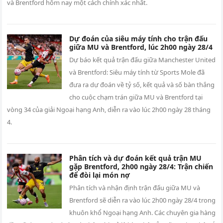
và Brentford hôm nay một cách chính xác nhất.
Dự đoán của siêu máy tính cho trận đấu
giữa MU và Brentford, lúc 2h00 ngày 28/4
Dự báo kết quả trận đấu giữa Manchester United
và Brentford: Siêu máy tính từ Sports Mole đã
đưa ra dự đoán về tỷ số, kết quả và số bàn thắng
cho cuộc chạm trán giữa MU và Brentford tại
vòng 34 của giải Ngoại hạng Anh, diễn ra vào lúc 2h00 ngày 28 tháng
4.
Phân tích và dự đoán kết quả trận MU
gặp Brentford, 2h00 ngày 28/4: Trận chiến
để đòi lại món nợ
Phân tích và nhận định trận đấu giữa MU và
Brentford sẽ diễn ra vào lúc 2h00 ngày 28/4 trong
khuôn khổ Ngoại hạng Anh. Các chuyên gia hàng