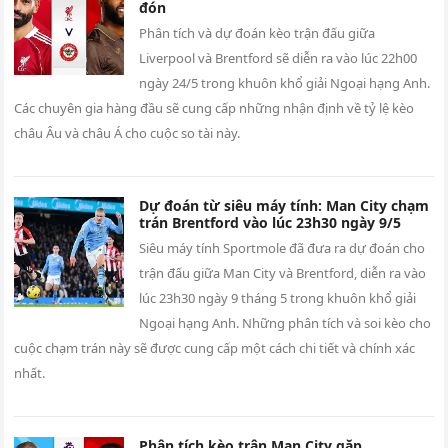
đón
Phân tích và dự đoán kèo trận đấu giữa
Liverpool và Brentford sẽ diễn ra vào lúc 22h00
ngày 24/5 trong khuôn khổ giải Ngoại hạng Anh.
Các chuyên gia hàng đầu sẽ cung cấp những nhận định về tỷ lệ kèo
châu Âu và châu Á cho cuộc so tài này.
Dự đoán từ siêu máy tính: Man City chạm
trán Brentford vào lúc 23h30 ngày 9/5
Siêu máy tính Sportmole đã đưa ra dự đoán cho
trận đấu giữa Man City và Brentford, diễn ra vào
lúc 23h30 ngày 9 tháng 5 trong khuôn khổ giải
Ngoại hạng Anh. Những phân tích và soi kèo cho
cuộc chạm trán này sẽ được cung cấp một cách chi tiết và chính xác
nhất.
Phân tích kèo trận Man City gặp