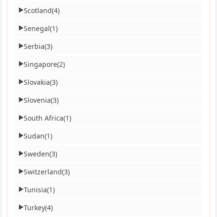
Scotland
(4)
▶
Senegal
(1)
▶
Serbia
(3)
▶
Singapore
(2)
▶
Slovakia
(3)
▶
Slovenia
(3)
▶
South Africa
(1)
▶
Sudan
(1)
▶
Sweden
(3)
▶
Switzerland
(3)
▶
Tunisia
(1)
▶
Turkey
(4)
▶