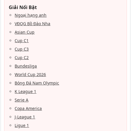
Giải Nổi Bật
Ngoại hạng anh
VĐQG Bồ Đào Nha
Asian Cup
Cup C1
Cup C3
Cup C2
Bundesliga
World Cup 2026
Bóng Đá Nam Olympic
K League 1
Serie A
Copa America
J-League 1
Ligue 1