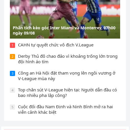
Phân tích kèo góc Inter Miami và Monterrey, 07h00
ngày 09/08
CAHN tự quyết chức vô địch V.League
1
Derby Thủ đô chao đảo vì khoảng trống lớn trong
2
đội hình áo tím
Công an Hà Nội đặt tham vọng lên ngôi vương ở
3
V-League mùa này
Top chân sút V-League hiện tại: Người dẫn đầu có
4
bao nhiêu pha lập công?
Cuộc đối đầu Nam Định và Ninh Bình mở ra hai
5
viễn cảnh khác biệt