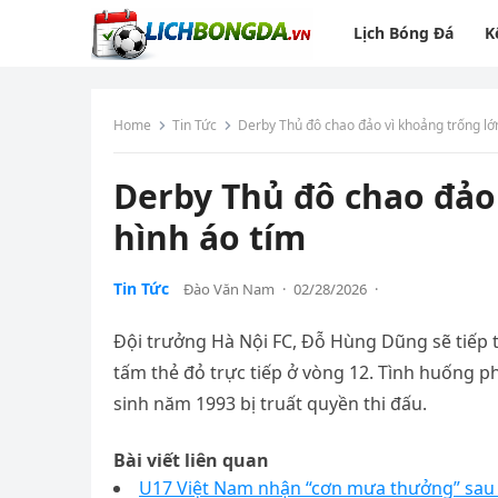
Lịch Bóng Đá
K
Home
Tin Tức
Derby Thủ đô chao đảo vì khoảng trống lớn
Derby Thủ đô chao đảo 
hình áo tím
Tin Tức
Đào Văn Nam
·
02/28/2026
·
Đội trưởng Hà Nội FC, Đỗ Hùng Dũng sẽ tiếp 
tấm thẻ đỏ trực tiếp ở vòng 12. Tình huống 
sinh năm 1993 bị truất quyền thi đấu.
Bài viết liên quan
U17 Việt Nam nhận “cơn mưa thưởng” sau 