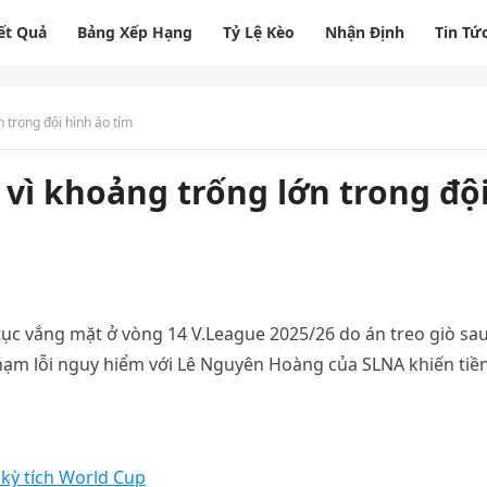
ết Quả
Bảng Xếp Hạng
Tỷ Lệ Kèo
Nhận Định
Tin Tứ
 trong đội hình áo tím
vì khoảng trống lớn trong độ
tục vắng mặt ở vòng 14 V.League 2025/26 do án treo giò sa
phạm lỗi nguy hiểm với Lê Nguyên Hoàng của SLNA khiến tiề
kỳ tích World Cup