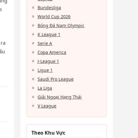
rúng
Bundesliga
o
World Cup 2026
Bóng Đá Nam Olympic
K League 1
 ra
Serie A
đấu
Copa America
J-League 1
Ligue 1
Saudi Pro League
La Liga
Giải Ngoại Hạng Thái
V League
Theo Khu Vực