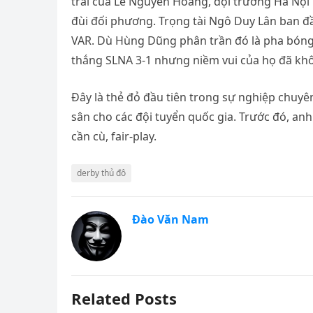
trái của Lê Nguyên Hoàng, đội trưởng Hà Nội 
đùi đối phương. Trọng tài Ngô Duy Lân ban đầ
VAR. Dù Hùng Dũng phân trần đó là pha bóng v
thắng SLNA 3-1 nhưng niềm vui của họ đã khô
Đây là thẻ đỏ đầu tiên trong sự nghiệp chuyên
sân cho các đội tuyển quốc gia. Trước đó, anh
cần cù, fair-play.
derby thủ đô
Đào Văn Nam
Related Posts