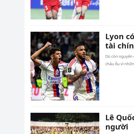
Lyon có
tài chí
Dù còn nguyên c
châu Âu vì nhữn
Lê Quốc
người