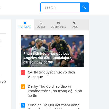
c
POPULAR
LATEST
COMMENTS
TAGS
i
Phân tích kèo phạt góc Los
Angeles đối đầu Guadalajara,
09h30 ngày 06/08
CAHN tự quyết chức vô địch
1
u
V.League
n vệ
Derby Thủ đô chao đảo vì
2
khoảng trống lớn trong đội hình
áo tím
Công an Hà Nội đặt tham vọng
3