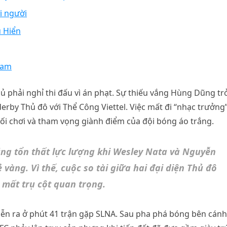
i người
u Hiển
Nam
ủ phải nghỉ thi đấu vì án phạt. Sự thiếu vắng Hùng Dũng tr
erby Thủ đô với Thể Công Viettel. Việc mất đi “nhạc trưởng
ối chơi và tham vọng giành điểm của đội bóng áo trắng.
cũng tổn thất lực lượng khi Wesley Nata và Nguyễn
 vàng. Vì thế, cuộc so tài giữa hai đại diện Thủ đô
 mất trụ cột quan trọng.
ễn ra ở phút 41 trận gặp SLNA. Sau pha phá bóng bên cánh