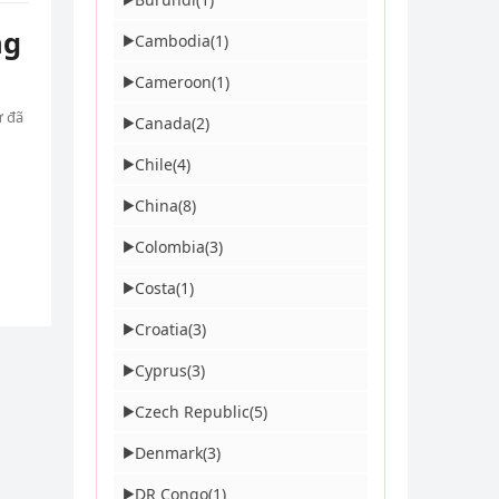
ng
Cambodia
(1)
▶
Cameroon
(1)
▶
ư đã
Canada
(2)
▶
Chile
(4)
▶
China
(8)
▶
Colombia
(3)
▶
Costa
(1)
▶
Croatia
(3)
▶
Cyprus
(3)
▶
Czech Republic
(5)
▶
Denmark
(3)
▶
DR Congo
(1)
▶