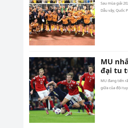
Sau mùa giải 20
Dẫu vậy, Quốc 
MU nhắ
đại tu 
MU đang tiến rấ
giữa của đội tu