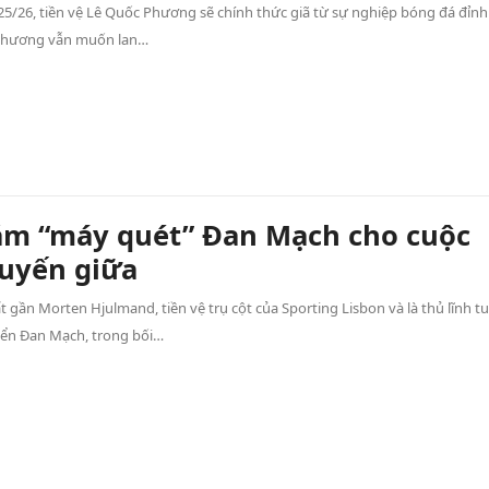
25/26, tiền vệ Lê Quốc Phương sẽ chính thức giã từ sự nghiệp bóng đá đỉnh
Phương vẫn muốn lan…
m “máy quét” Đan Mạch cho cuộc
tuyến giữa
t gần Morten Hjulmand, tiền vệ trụ cột của Sporting Lisbon và là thủ lĩnh t
yển Đan Mạch, trong bối…