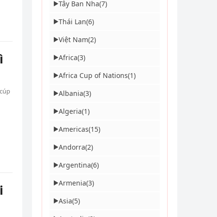
Tây Ban Nha
(7)
▶
Thái Lan
(6)
▶
Việt Nam
(2)
▶
ì
Africa
(3)
▶
Africa Cup of Nations
(1)
▶
 cúp
Albania
(3)
▶
Algeria
(1)
▶
Americas
(15)
▶
Andorra
(2)
▶
Argentina
(6)
▶
Armenia
(3)
▶
i
Asia
(5)
▶