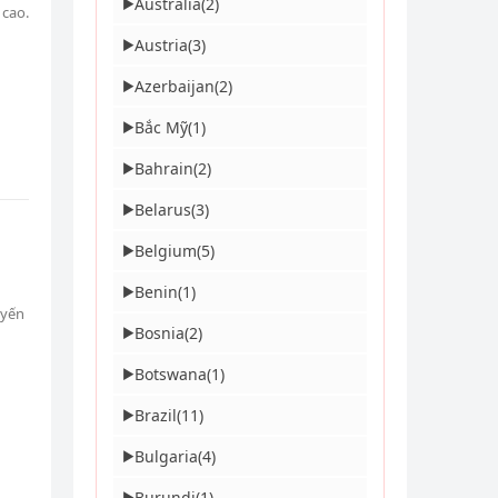
Australia
(2)
▶
 cao.
Austria
(3)
▶
Azerbaijan
(2)
▶
Bắc Mỹ
(1)
▶
Bahrain
(2)
▶
Belarus
(3)
▶
Belgium
(5)
▶
Benin
(1)
▶
uyến
Bosnia
(2)
▶
Botswana
(1)
▶
Brazil
(11)
▶
Bulgaria
(4)
▶
Burundi
(1)
▶