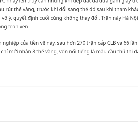
FC nhảy lên truy cản nhưng khi tiếp đất đã đưa gầm giày t
u rút thẻ vàng, trước khi đổi sang thẻ đỏ sau khi tham khả
ô ý, quyết định cuối cùng không thay đổi. Trận này Hà Nội
ng trọn vẹn.
 nghiệp của tiền vệ này, sau hơn 270 trận cấp CLB và 66 lần
 chỉ mới nhận 8 thẻ vàng, vốn nổi tiếng là mẫu cầu thủ thi 