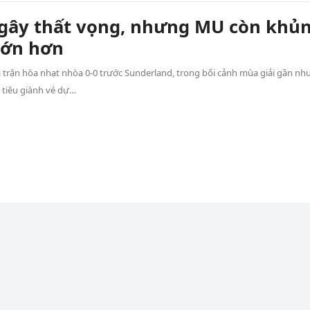
gây thất vọng, nhưng MU còn khủ
lớn hơn
 trận hòa nhạt nhòa 0-0 trước Sunderland, trong bối cảnh mùa giải gần nh
c tiêu giành vé dự…