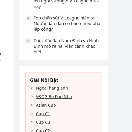
lên ngôi vương ở V-League mùa
này
Top chân sút V-League hiện tại:
4
Người dẫn đầu có bao nhiêu pha
lập công?
Cuộc đối đầu Nam Định và Ninh
5
Bình mở ra hai viễn cảnh khác
biệt
ở
”
Giải Nổi Bật
Ngoại hạng anh
VĐQG Bồ Đào Nha
Asian Cup
Cup C1
Cup C3
Cup C2