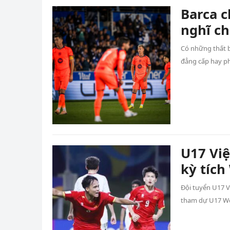
Barca c
nghĩ ch
Có những thất b
đẳng cấp hay p
U17 Vi
kỳ tích
Đội tuyển U17 V
tham dự U17 Wo