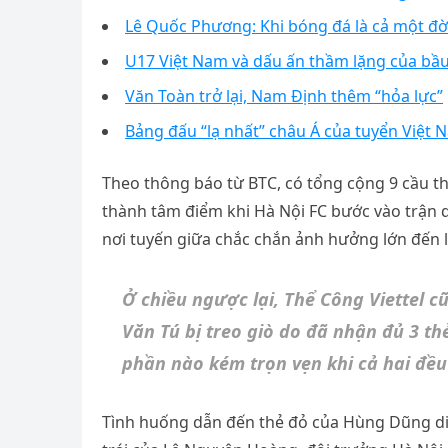
Lê Quốc Phương: Khi bóng đá là cả một đờ
U17 Việt Nam và dấu ấn thầm lặng của bầ
Văn Toàn trở lại, Nam Định thêm “hỏa lực”
Bảng đấu “lạ nhất” châu Á của tuyển Việt 
Theo thông báo từ BTC, có tổng cộng 9 cầu th
thành tâm điểm khi Hà Nội FC bước vào trận d
nơi tuyến giữa chắc chắn ảnh hưởng lớn đến l
Ở chiều ngược lại, Thể Công Viettel 
Văn Tú bị treo giò do đã nhận đủ 3 thẻ
phần nào kém trọn vẹn khi cả hai đều
Tình huống dẫn đến thẻ đỏ của Hùng Dũng di