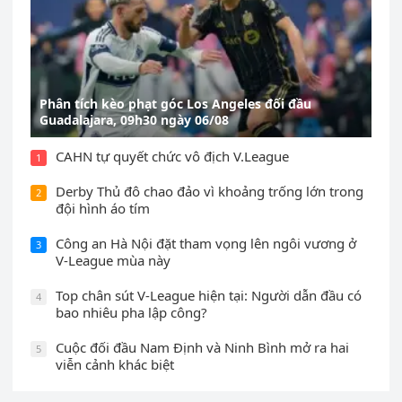
Phân tích kèo phạt góc Los Angeles đối đầu
Guadalajara, 09h30 ngày 06/08
CAHN tự quyết chức vô địch V.League
1
Derby Thủ đô chao đảo vì khoảng trống lớn trong
2
đội hình áo tím
Công an Hà Nội đặt tham vọng lên ngôi vương ở
3
V-League mùa này
Top chân sút V-League hiện tại: Người dẫn đầu có
4
bao nhiêu pha lập công?
Cuộc đối đầu Nam Định và Ninh Bình mở ra hai
5
viễn cảnh khác biệt