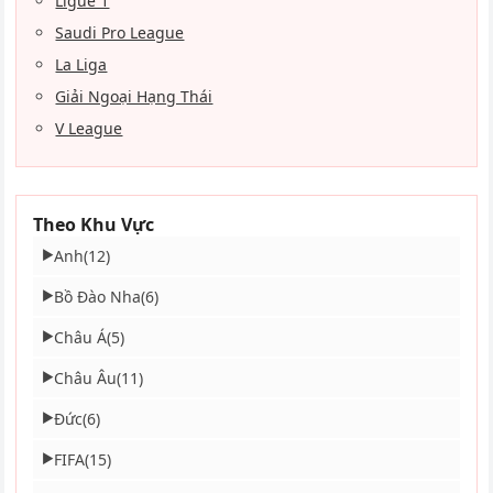
Ligue 1
Saudi Pro League
La Liga
Giải Ngoại Hạng Thái
V League
Theo Khu Vực
Anh
(12)
▶
Bồ Đào Nha
(6)
▶
Châu Á
(5)
▶
Châu Âu
(11)
▶
Đức
(6)
▶
FIFA
(15)
▶