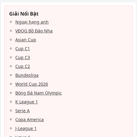
Giải Nổi Bật
Ngoại hạng anh
VĐQG Bồ Đào Nha
Asian Cup
Cup C1
Cup C3
Cup C2
Bundesliga
World Cup 2026
Bóng Đá Nam Olympic
K League 1
Serie A
Copa America
J-League 1