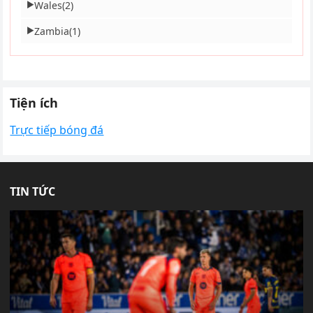
Wales
(2)
▶
Zambia
(1)
▶
Tiện ích
Trực tiếp bóng đá
TIN TỨC