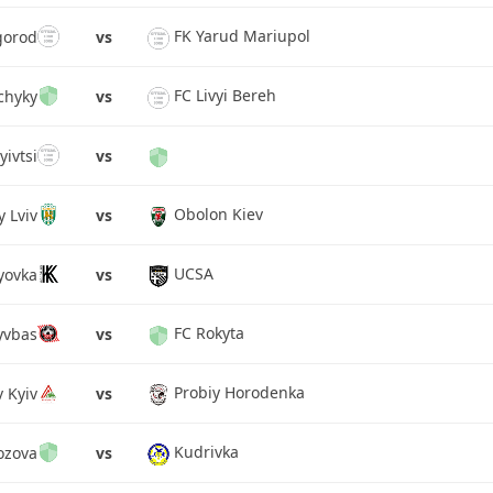
FK Yarud Mariupol
gorod
vs
FC Livyi Bereh
chyky
vs
yivtsi
vs
Obolon Kiev
y Lviv
vs
UCSA
yovka
vs
FC Rokyta
yvbas
vs
Probiy Horodenka
 Kyiv
vs
Kudrivka
ozova
vs