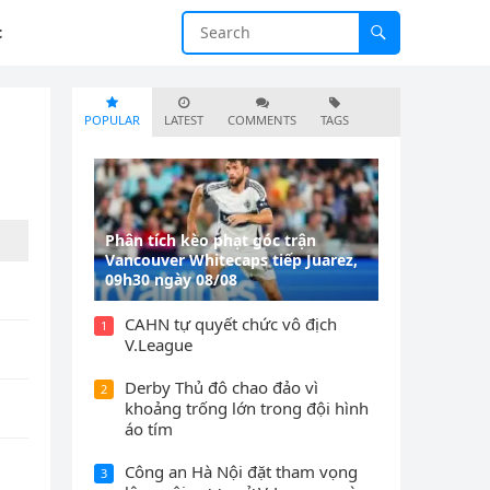
c
POPULAR
LATEST
COMMENTS
TAGS
Phân tích kèo phạt góc trận
Vancouver Whitecaps tiếp Juarez,
09h30 ngày 08/08
CAHN tự quyết chức vô địch
1
V.League
Derby Thủ đô chao đảo vì
2
khoảng trống lớn trong đội hình
áo tím
Công an Hà Nội đặt tham vọng
3