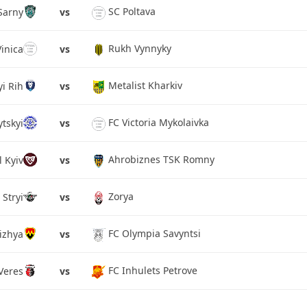
SC Poltava
Sarny
vs
Rukh Vynnyky
Vinica
vs
Metalist Kharkiv
i Rih
vs
FC Victoria Mykolaivka
tskyi
vs
Ahrobiznes TSK Romny
 Kyiv
vs
Zorya
 Stryi
vs
FC Olympia Savyntsi
izhya
vs
FC Inhulets Petrove
Veres
vs