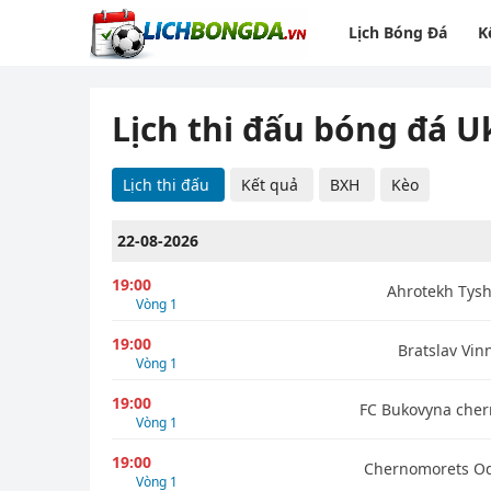
Lịch Bóng Đá
K
Lịch thi đấu bóng đá U
Lịch thi đấu
Kết quả
BXH
Kèo
22-08-2026
19:00
Ahrotekh Tysh
Vòng 1
19:00
Bratslav Vin
Vòng 1
19:00
FC Bukovyna chern
Vòng 1
19:00
Chernomorets O
Vòng 1