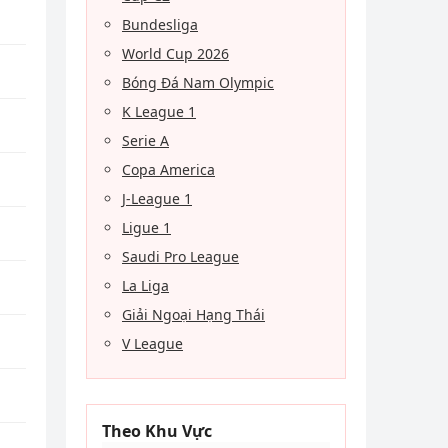
Bundesliga
World Cup 2026
Bóng Đá Nam Olympic
K League 1
Serie A
Copa America
J-League 1
Ligue 1
Saudi Pro League
La Liga
Giải Ngoại Hạng Thái
V League
Theo Khu Vực