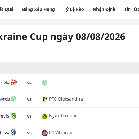
ết Quả
Bảng Xếp Hạng
Tỷ Lệ Kèo
Nhận Định
Tin Tứ
kraine Cup ngày 08/08/2026
kivka
vs
PFC Oleksandria
nytsia
vs
Nyva Ternopil
ivtsi
vs
FC Vilkhivtsi
dessa
vs