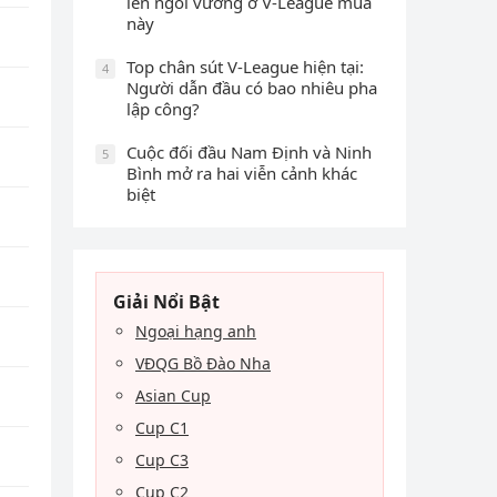
lên ngôi vương ở V-League mùa
này
Top chân sút V-League hiện tại:
4
Người dẫn đầu có bao nhiêu pha
lập công?
Cuộc đối đầu Nam Định và Ninh
5
Bình mở ra hai viễn cảnh khác
biệt
Giải Nổi Bật
Ngoại hạng anh
VĐQG Bồ Đào Nha
Asian Cup
Cup C1
Cup C3
Cup C2