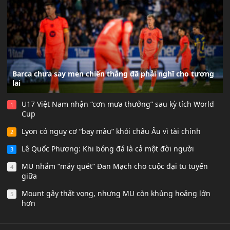
Barca chưa say men chiến thắng đã phải nghĩ cho tương
lai
U17 Việt Nam nhận “cơn mưa thưởng” sau kỳ tích World
1
Cup
Lyon có nguy cơ “bay màu” khỏi châu Âu vì tài chính
2
Lê Quốc Phương: Khi bóng đá là cả một đời người
3
MU nhắm “máy quét” Đan Mạch cho cuộc đại tu tuyến
4
giữa
Mount gây thất vọng, nhưng MU còn khủng hoảng lớn
5
hơn