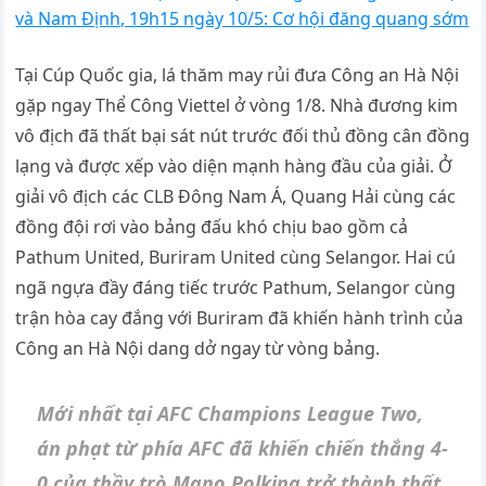
và Nam Định, 19h15 ngày 10/5: Cơ hội đăng quang sớm
Tại Cúp Quốc gia, lá thăm may rủi đưa Công an Hà Nội
gặp ngay Thể Công Viettel ở vòng 1/8. Nhà đương kim
vô địch đã thất bại sát nút trước đối thủ đồng cân đồng
lạng và được xếp vào diện mạnh hàng đầu của giải. Ở
giải vô địch các CLB Đông Nam Á, Quang Hải cùng các
đồng đội rơi vào bảng đấu khó chịu bao gồm cả
Pathum United, Buriram United cùng Selangor. Hai cú
ngã ngựa đầy đáng tiếc trước Pathum, Selangor cùng
trận hòa cay đắng với Buriram đã khiến hành trình của
Công an Hà Nội dang dở ngay từ vòng bảng.
Mới nhất tại AFC Champions League Two,
án phạt từ phía AFC đã khiến chiến thắng 4-
0 của thầy trò Mano Polking trở thành thất