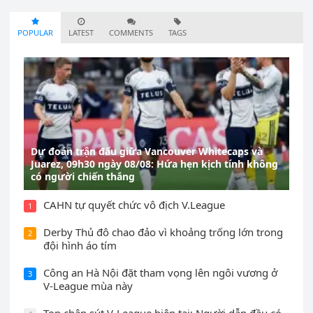
POPULAR
LATEST
COMMENTS
TAGS
Dự đoán trận đấu giữa Vancouver Whitecaps và
Juarez, 09h30 ngày 08/08: Hứa hẹn kịch tính không
có người chiến thắng
CAHN tự quyết chức vô địch V.League
1
Derby Thủ đô chao đảo vì khoảng trống lớn trong
2
đội hình áo tím
Công an Hà Nội đặt tham vọng lên ngôi vương ở
3
V-League mùa này
Top chân sút V-League hiện tại: Người dẫn đầu có