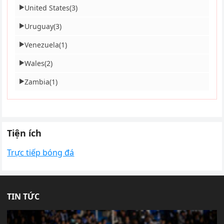
United States
(3)
▶
Uruguay
(3)
▶
Venezuela
(1)
▶
Wales
(2)
▶
Zambia
(1)
▶
Tiện ích
Trực tiếp bóng đá
TIN TỨC