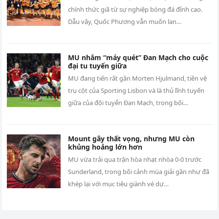
chính thức giã từ sự nghiệp bóng đá đỉnh cao.
Dẫu vậy, Quốc Phương vẫn muốn lan…
MU nhắm “máy quét” Đan Mạch cho cuộc
đại tu tuyến giữa
MU đang tiến rất gần Morten Hjulmand, tiền vệ
trụ cột của Sporting Lisbon và là thủ lĩnh tuyến
giữa của đội tuyển Đan Mạch, trong bối…
Mount gây thất vọng, nhưng MU còn
khủng hoảng lớn hơn
MU vừa trải qua trận hòa nhạt nhòa 0-0 trước
Sunderland, trong bối cảnh mùa giải gần như đã
khép lại với mục tiêu giành vé dự…