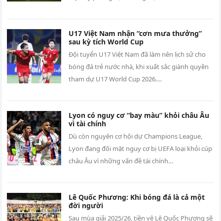
U17 Việt Nam nhận “cơn mưa thưởng”
sau kỳ tích World Cup
Đội tuyển U17 Việt Nam đã làm nên lịch sử cho
bóng đá trẻ nước nhà, khi xuất sắc giành quyền
tham dự U17 World Cup 2026….
Lyon có nguy cơ “bay màu” khỏi châu Âu
vì tài chính
Dù còn nguyên cơ hội dự Champions League,
Lyon đang đối mặt nguy cơ bị UEFA loại khỏi cúp
châu Âu vì những vấn đề tài chính…
Lê Quốc Phương: Khi bóng đá là cả một
đời người
Sau mùa giải 2025/26, tiền vệ Lê Quốc Phương sẽ