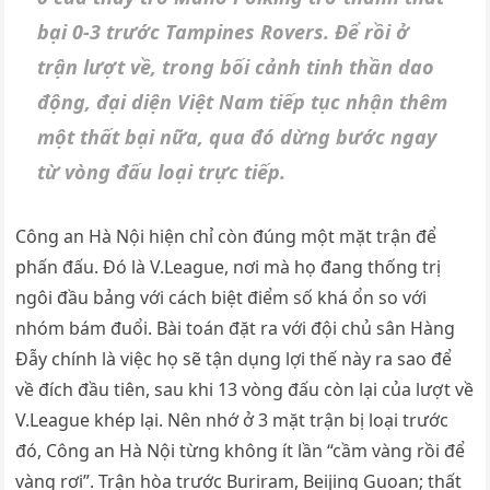
bại 0-3 trước Tampines Rovers. Để rồi ở
trận lượt về, trong bối cảnh tinh thần dao
động, đại diện Việt Nam tiếp tục nhận thêm
một thất bại nữa, qua đó dừng bước ngay
từ vòng đấu loại trực tiếp.
Công an Hà Nội hiện chỉ còn đúng một mặt trận để
phấn đấu. Đó là V.League, nơi mà họ đang thống trị
ngôi đầu bảng với cách biệt điểm số khá ổn so với
nhóm bám đuổi. Bài toán đặt ra với đội chủ sân Hàng
Đẫy chính là việc họ sẽ tận dụng lợi thế này ra sao để
về đích đầu tiên, sau khi 13 vòng đấu còn lại của lượt về
V.League khép lại. Nên nhớ ở 3 mặt trận bị loại trước
đó, Công an Hà Nội từng không ít lần “cầm vàng rồi để
vàng rơi”. Trận hòa trước Buriram, Beijing Guoan; thất