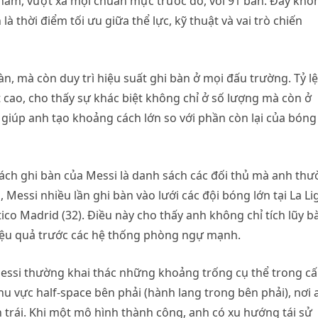
t năm, vượt xa mọi chuẩn mực trước đó, với 91 bàn. Đây khô
à thời điểm tối ưu giữa thể lực, kỹ thuật và vai trò chiến
n, mà còn duy trì hiệu suất ghi bàn ở mọi đấu trường. Tỷ lệ
cao, cho thấy sự khác biệt không chỉ ở số lượng mà còn ở
 giúp anh tạo khoảng cách lớn so với phần còn lại của bóng
ch ghi bàn của Messi là danh sách các đối thủ mà anh th
 Messi nhiều lần ghi bàn vào lưới các đội bóng lớn tại La Li
etico Madrid (32). Điều này cho thấy anh không chỉ tích lũy b
 hiệu quả trước các hệ thống phòng ngự mạnh.
Messi thường khai thác những khoảng trống cụ thể trong c
hu vực half-space bên phải (hành lang trong bên phải), nơi 
n trái. Khi một mô hình thành công, anh có xu hướng tái sử