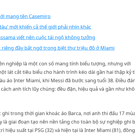
 mới mang tên Casemiro
 tàu’ mới khiến cả thế giới phải nhìn khác
assama viết nên cuộc tái ngộ không tưởng
 riêng đầy bất ngờ trong biệt thự triệu đô ở Miami
n nghiệp là một con số mang tính biểu tượng, nhưng với
t lát cắt tiêu biểu cho hành trình kéo dài gần hai thập kỷ t
u áo Inter Miami, khi Messi đã bước sang tuổi 38. Điều đá
 cách anh tích lũy chúng: đều đặn, hiệu quả và gần như kh
ghi trong thời gian khoác áo Barca, nơi anh thi đấu 17 mù
Đây là giai đoạn tạo nên nền tảng cho toàn bộ sự nghiệp ghi 
rì hiệu suất tại PSG (32) và hiện tại là Inter Miami (81), đồng