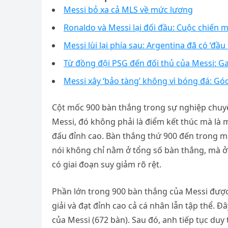
Messi bỏ xa cả MLS về mức lương
Ronaldo và Messi lại đối đầu: Cuộc chiến
Messi lùi lại phía sau: Argentina đã có ‘đầu
Từ đồng đội PSG đến đối thủ của Messi: G
Messi xây ‘bảo tàng’ không vì bóng đá: Góc
Cột mốc 900 bàn thắng trong sự nghiệp chuyê
Messi, đó không phải là điểm kết thúc mà là mộ
đấu đỉnh cao. Bàn thắng thứ 900 đến trong mà
nói không chỉ nằm ở tổng số bàn thắng, mà ở
có giai đoạn suy giảm rõ rệt.
Phần lớn trong 900 bàn thắng của Messi được 
giải và đạt đỉnh cao cả cá nhân lẫn tập thể. 
của Messi (672 bàn). Sau đó, anh tiếp tục duy t