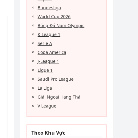
Bundesliga
World Cup 2026
Bóng Đá Nam Olympic
K League 1
Serie A
Copa America
J-League 1
Ligue 1
Saudi Pro League
La Liga
Giải Ngoại Hạng Thái
V League
Theo Khu Vực