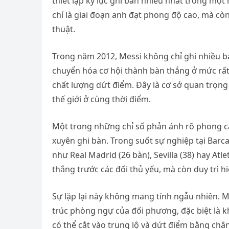
thiết lập kỷ lục ghi bàn nhiều nhất trong mộ
chỉ là giai đoạn anh đạt phong độ cao, mà còn l
thuật.
Trong năm 2012, Messi không chỉ ghi nhiều bà
chuyển hóa cơ hội thành bàn thắng ở mức rất 
chất lượng dứt điểm. Đây là cơ sở quan trọng
thế giới ở cùng thời điểm.
Một trong những chỉ số phản ánh rõ phong cá
xuyên ghi bàn. Trong suốt sự nghiệp tại Barca,
như Real Madrid (26 bàn), Sevilla (38) hay Atl
thắng trước các đối thủ yếu, mà còn duy trì
Sự lặp lại này không mang tính ngẫu nhiên. 
trúc phòng ngự của đối phương, đặc biệt là k
có thể cắt vào trung lộ và dứt điểm bằng châ