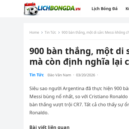
Lịch Bóng Đá
K
Home
Tin Tức
900 bàn thắng, một di sản: Messi không ch
900 bàn thắng, một di 
mà còn định nghĩa lại 
Tin Tức
Đào Văn Nam
·
03/20/2026
·
Siêu sao người Argentina đã thực hiện 900 bàn
Messi bùng nổ nhất, so với Cristiano Ronaldo 
bàn thắng vượt trội CR7. Tất cả cho thấy sự ổ
Ronaldo.
Bài viết liên quan