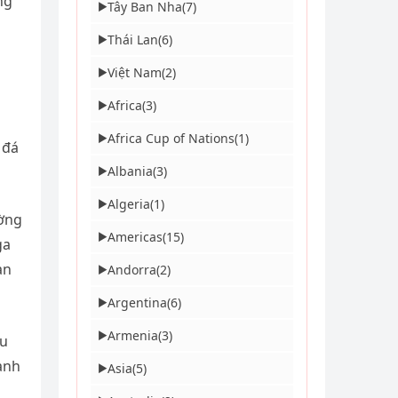
ng
Tây Ban Nha
(7)
▶
Thái Lan
(6)
▶
Việt Nam
(2)
▶
Africa
(3)
▶
Africa Cup of Nations
(1)
▶
 đá
Albania
(3)
▶
Algeria
(1)
▶
ường
Americas
(15)
▶
ga
àn
Andorra
(2)
▶
Argentina
(6)
▶
Armenia
(3)
▶
ấu
anh
Asia
(5)
▶