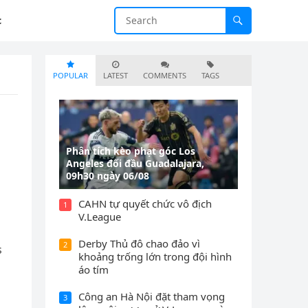
c
POPULAR
LATEST
COMMENTS
TAGS
Phân tích kèo phạt góc Los
Angeles đối đầu Guadalajara,
09h30 ngày 06/08
CAHN tự quyết chức vô địch
1
V.League
Derby Thủ đô chao đảo vì
2
s
khoảng trống lớn trong đội hình
áo tím
Công an Hà Nội đặt tham vọng
3