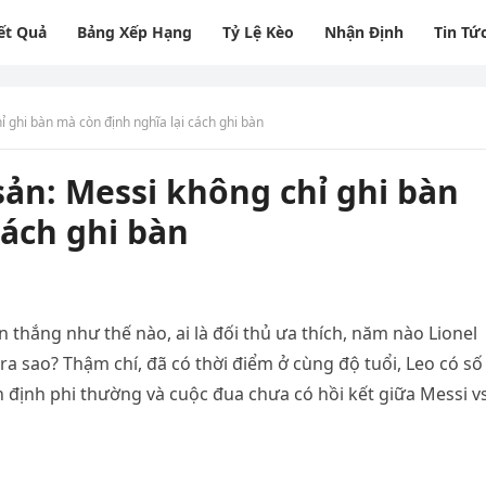
ết Quả
Bảng Xếp Hạng
Tỷ Lệ Kèo
Nhận Định
Tin Tứ
ỉ ghi bàn mà còn định nghĩa lại cách ghi bàn
sản: Messi không chỉ ghi bàn
cách ghi bàn
 thắng như thế nào, ai là đối thủ ưa thích, năm nào Lionel
ra sao? Thậm chí, đã có thời điểm ở cùng độ tuổi, Leo có số
n định phi thường và cuộc đua chưa có hồi kết giữa Messi v