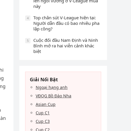
lên ngôi vương ở V-League mùa
này
Top chân sút V-League hiện tại:
4
Người dẫn đầu có bao nhiêu pha
lập công?
Cuộc đối đầu Nam Định và Ninh
5
Bình mở ra hai viễn cảnh khác
biệt
hi
ng
Giải Nổi Bật
ông
Ngoại hạng anh
VĐQG Bồ Đào Nha
Asian Cup
a
Cup C1
bàn
Cup C3
Cup C2