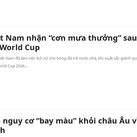
ệt Nam nhận “cơn mưa thưởng” sau
 World Cup
iệt Nam đã làm nên lịch sử cho bóng đá trẻ nước nhà, khi xuất sắc giành q
rld Cup 2026….
 nguy cơ “bay màu” khỏi châu Âu v
nh