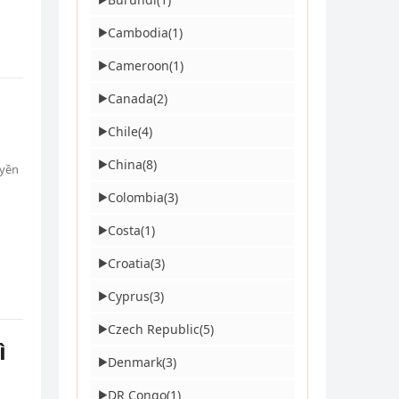
Cambodia
(1)
▶
Cameroon
(1)
▶
Canada
(2)
▶
Chile
(4)
▶
China
(8)
▶
uyền
Colombia
(3)
▶
Costa
(1)
▶
Croatia
(3)
▶
Cyprus
(3)
▶
Czech Republic
(5)
▶
ì
Denmark
(3)
▶
DR Congo
(1)
▶