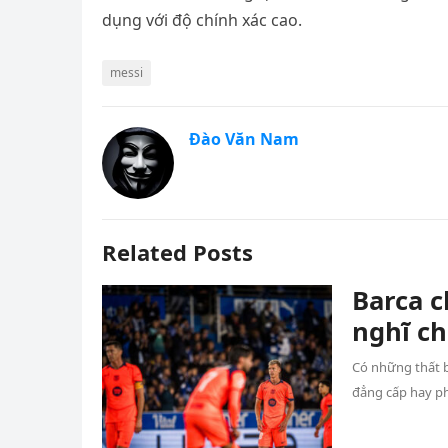
dụng với độ chính xác cao.
messi
Đào Văn Nam
Related Posts
Barca c
nghĩ ch
Có những thất b
đẳng cấp hay p