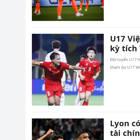
U17 Vi
kỳ tích
Đội tuyển U17 V
tham dự U17 Wo
Lyon có
tài chí