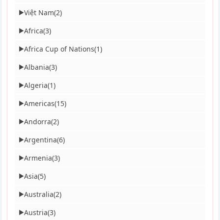
Việt Nam
(2)
▶
Africa
(3)
▶
Africa Cup of Nations
(1)
▶
Albania
(3)
▶
Algeria
(1)
▶
Americas
(15)
▶
Andorra
(2)
▶
Argentina
(6)
▶
Armenia
(3)
▶
Asia
(5)
▶
Australia
(2)
▶
Austria
(3)
▶