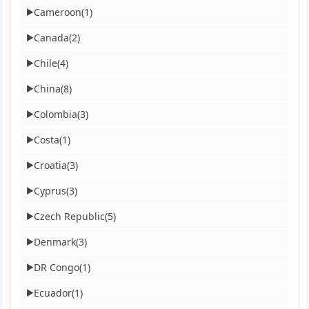
Cameroon
(1)
▶
Canada
(2)
▶
Chile
(4)
▶
China
(8)
▶
Colombia
(3)
▶
Costa
(1)
▶
Croatia
(3)
▶
Cyprus
(3)
▶
Czech Republic
(5)
▶
Denmark
(3)
▶
DR Congo
(1)
▶
Ecuador
(1)
▶