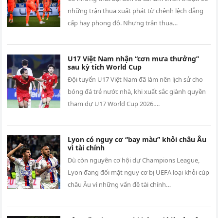
những trận thua xuất phát từ chênh lệch đẳng
cấp hay phong độ. Nhưng trận thua…
U17 Việt Nam nhận “cơn mưa thưởng”
sau kỳ tích World Cup
Đội tuyển U17 Việt Nam đã làm nên lịch sử cho
bóng đá trẻ nước nhà, khi xuất sắc giành quyền
tham dự U17 World Cup 2026….
Lyon có nguy cơ “bay màu” khỏi châu Âu
vì tài chính
Dù còn nguyên cơ hội dự Champions League,
Lyon đang đối mặt nguy cơ bị UEFA loại khỏi cúp
châu Âu vì những vấn đề tài chính…