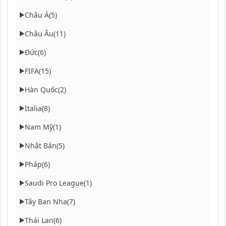
Châu Á
(5)
▶
Châu Âu
(11)
▶
Đức
(6)
▶
FIFA
(15)
▶
Hàn Quốc
(2)
▶
Italia
(8)
▶
Nam Mỹ
(1)
▶
Nhật Bản
(5)
▶
Pháp
(6)
▶
Saudi Pro League
(1)
▶
Tây Ban Nha
(7)
▶
Thái Lan
(6)
▶