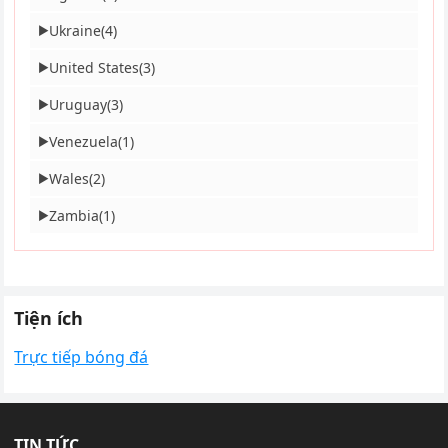
Ukraine
(4)
▶
United States
(3)
▶
Uruguay
(3)
▶
Venezuela
(1)
▶
Wales
(2)
▶
Zambia
(1)
▶
Tiện ích
Trực tiếp bóng đá
TIN TỨC