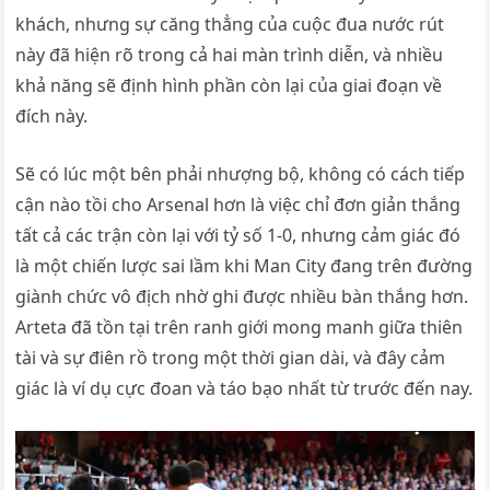
khách, nhưng sự căng thẳng của cuộc đua nước rút
này đã hiện rõ trong cả hai màn trình diễn, và nhiều
khả năng sẽ định hình phần còn lại của giai đoạn về
đích này.
Sẽ có lúc một bên phải nhượng bộ, không có cách tiếp
cận nào tồi cho Arsenal hơn là việc chỉ đơn giản thắng
tất cả các trận còn lại với tỷ số 1-0, nhưng cảm giác đó
là một chiến lược sai lầm khi Man City đang trên đường
giành chức vô địch nhờ ghi được nhiều bàn thắng hơn.
Arteta đã tồn tại trên ranh giới mong manh giữa thiên
tài và sự điên rồ trong một thời gian dài, và đây cảm
giác là ví dụ cực đoan và táo bạo nhất từ trước đến nay.