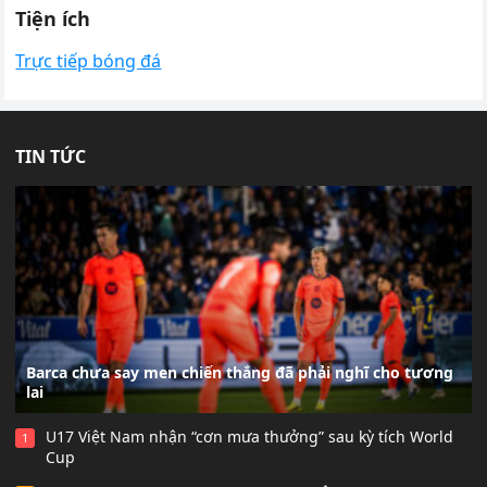
Tiện ích
Trực tiếp bóng đá
TIN TỨC
Barca chưa say men chiến thắng đã phải nghĩ cho tương
lai
U17 Việt Nam nhận “cơn mưa thưởng” sau kỳ tích World
1
Cup