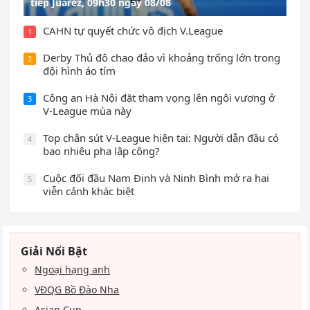
tiếp Juarez, 09h30 ngày 08/08
CAHN tự quyết chức vô địch V.League
1
Derby Thủ đô chao đảo vì khoảng trống lớn trong
2
đội hình áo tím
Công an Hà Nội đặt tham vọng lên ngôi vương ở
3
V-League mùa này
Top chân sút V-League hiện tại: Người dẫn đầu có
4
bao nhiêu pha lập công?
Cuộc đối đầu Nam Định và Ninh Bình mở ra hai
5
viễn cảnh khác biệt
Giải Nổi Bật
Ngoại hạng anh
VĐQG Bồ Đào Nha
Asian Cup