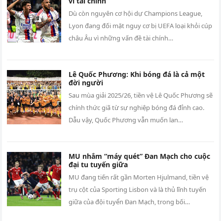
vì tài chính
Dù còn nguyên cơ hội dự Champions League,
Lyon đang đối mặt nguy cơ bị UEFA loại khỏi cúp
châu Âu vì những vấn đề tài chính…
Lê Quốc Phương: Khi bóng đá là cả một
đời người
Sau mùa giải 2025/26, tiền vệ Lê Quốc Phương sẽ
chính thức giã từ sự nghiệp bóng đá đỉnh cao.
Dẫu vậy, Quốc Phương vẫn muốn lan…
MU nhắm “máy quét” Đan Mạch cho cuộc
đại tu tuyến giữa
MU đang tiến rất gần Morten Hjulmand, tiền vệ
trụ cột của Sporting Lisbon và là thủ lĩnh tuyến
giữa của đội tuyển Đan Mạch, trong bối…