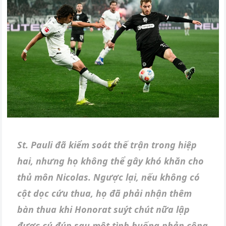
St. Pauli đã kiểm soát thế trận trong hiệp
hai, nhưng họ không thể gây khó khăn cho
thủ môn Nicolas. Ngược lại, nếu không có
cột dọc cứu thua, họ đã phải nhận thêm
bàn thua khi Honorat suýt chút nữa lập
được cú đúp sau một tình huống phản công