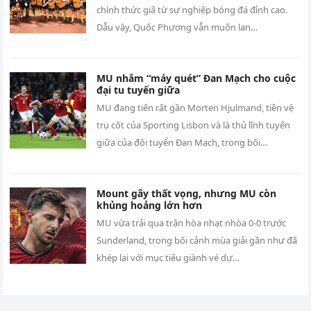
chính thức giã từ sự nghiệp bóng đá đỉnh cao.
Dẫu vậy, Quốc Phương vẫn muốn lan…
MU nhắm “máy quét” Đan Mạch cho cuộc
đại tu tuyến giữa
MU đang tiến rất gần Morten Hjulmand, tiền vệ
trụ cột của Sporting Lisbon và là thủ lĩnh tuyến
giữa của đội tuyển Đan Mạch, trong bối…
Mount gây thất vọng, nhưng MU còn
khủng hoảng lớn hơn
MU vừa trải qua trận hòa nhạt nhòa 0-0 trước
Sunderland, trong bối cảnh mùa giải gần như đã
khép lại với mục tiêu giành vé dự…