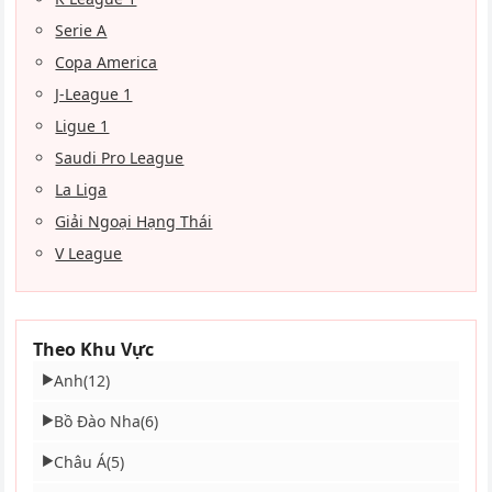
Serie A
Copa America
J-League 1
Ligue 1
Saudi Pro League
La Liga
Giải Ngoại Hạng Thái
V League
Theo Khu Vực
Anh
(12)
▶
Bồ Đào Nha
(6)
▶
Châu Á
(5)
▶