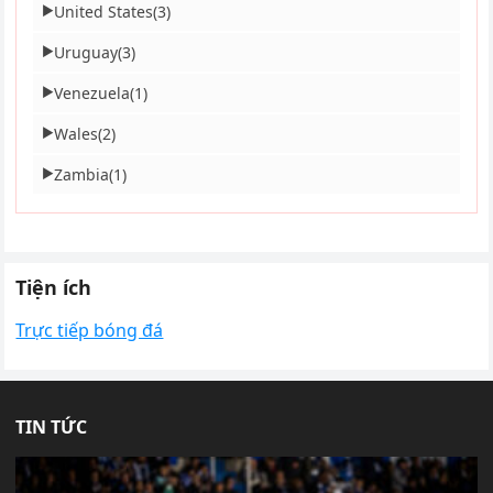
United States
(3)
▶
Uruguay
(3)
▶
Venezuela
(1)
▶
Wales
(2)
▶
Zambia
(1)
▶
Tiện ích
Trực tiếp bóng đá
TIN TỨC