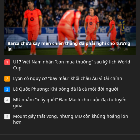
Barca chưa say men chiến thắng đã phải nghĩ cho tương
lai
U17 Việt Nam nhận “cơn mưa thưởng” sau kỳ tích World
1
Cup
Lyon có nguy cơ “bay màu” khỏi châu Âu vì tài chính
2
Lê Quốc Phương: Khi bóng đá là cả một đời người
3
MU nhắm “máy quét” Đan Mạch cho cuộc đại tu tuyến
4
giữa
Mount gây thất vọng, nhưng MU còn khủng hoảng lớn
5
hơn