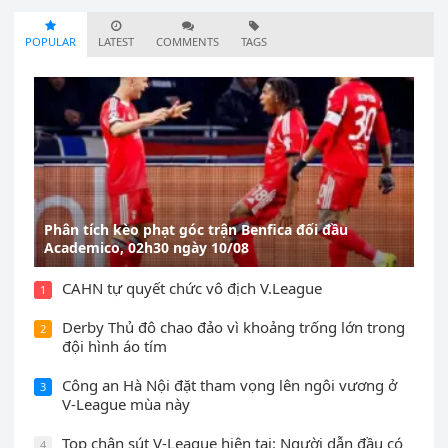
POPULAR
LATEST
COMMENTS
TAGS
Phân tích kèo phạt góc trận Benfica đối đầu
Academico, 02h30 ngày 10/08
CAHN tự quyết chức vô địch V.League
1
Derby Thủ đô chao đảo vì khoảng trống lớn trong
2
đội hình áo tím
Công an Hà Nội đặt tham vọng lên ngôi vương ở
3
V-League mùa này
Top chân sút V-League hiện tại: Người dẫn đầu có
4