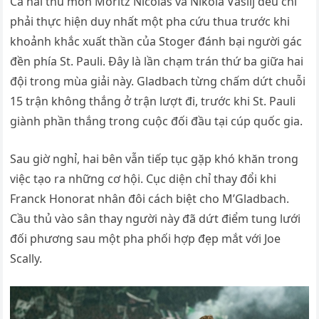
Cả hai thủ môn Moritz Nicolas và Nikola Vasilj đều chỉ
phải thực hiện duy nhất một pha cứu thua trước khi
khoảnh khắc xuất thần của Stoger đánh bại người gác
đền phía St. Pauli. Đây là lần chạm trán thứ ba giữa hai
đội trong mùa giải này. Gladbach từng chấm dứt chuỗi
15 trận không thắng ở trận lượt đi, trước khi St. Pauli
giành phần thắng trong cuộc đối đầu tại cúp quốc gia.
Sau giờ nghỉ, hai bên vẫn tiếp tục gặp khó khăn trong
việc tạo ra những cơ hội. Cục diện chỉ thay đổi khi
Franck Honorat nhân đôi cách biệt cho M’Gladbach.
Cầu thủ vào sân thay người này đã dứt điểm tung lưới
đối phương sau một pha phối hợp đẹp mắt với Joe
Scally.