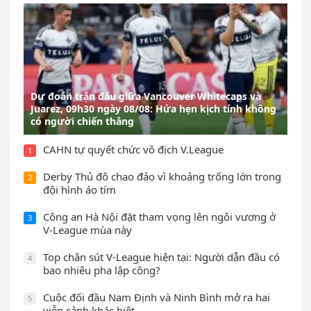
Dự đoán trận đấu giữa Vancouver Whitecaps và
Juarez, 09h30 ngày 08/08: Hứa hẹn kịch tính không
có người chiến thắng
CAHN tự quyết chức vô địch V.League
1
Derby Thủ đô chao đảo vì khoảng trống lớn trong
2
đội hình áo tím
Công an Hà Nội đặt tham vọng lên ngôi vương ở
3
V-League mùa này
Top chân sút V-League hiện tại: Người dẫn đầu có
4
bao nhiêu pha lập công?
Cuộc đối đầu Nam Định và Ninh Bình mở ra hai
5
viễn cảnh khác biệt