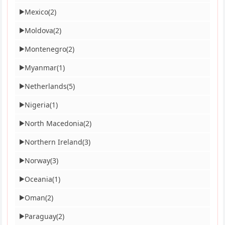
Mexico
(2)
▶
Moldova
(2)
▶
Montenegro
(2)
▶
Myanmar
(1)
▶
Netherlands
(5)
▶
Nigeria
(1)
▶
North Macedonia
(2)
▶
Northern Ireland
(3)
▶
Norway
(3)
▶
Oceania
(1)
▶
Oman
(2)
▶
Paraguay
(2)
▶