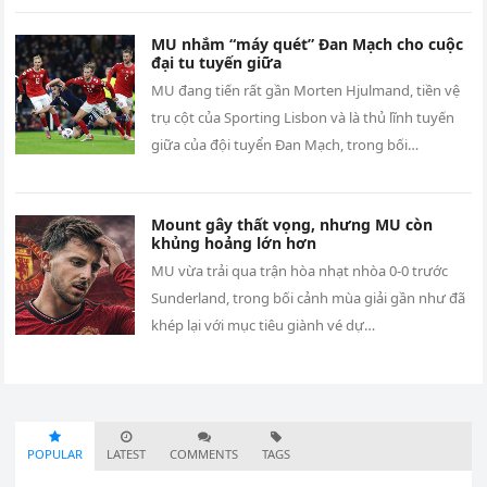
MU nhắm “máy quét” Đan Mạch cho cuộc
đại tu tuyến giữa
MU đang tiến rất gần Morten Hjulmand, tiền vệ
trụ cột của Sporting Lisbon và là thủ lĩnh tuyến
giữa của đội tuyển Đan Mạch, trong bối…
Mount gây thất vọng, nhưng MU còn
khủng hoảng lớn hơn
MU vừa trải qua trận hòa nhạt nhòa 0-0 trước
Sunderland, trong bối cảnh mùa giải gần như đã
khép lại với mục tiêu giành vé dự…
POPULAR
LATEST
COMMENTS
TAGS