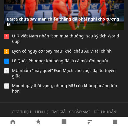
Barca chưa say men chiến thắng đã phải nghĩ cho tương
lai
U17 Việt Nam nhận “cơn mưa thưởng” sau kỳ tích World
1
Cup
Lyon có nguy cơ “bay màu” khỏi châu Âu vì tài chính
2
Lê Quốc Phương: Khi bóng đá là cả một đời người
3
MU nhắm “máy quét” Đan Mạch cho cuộc đại tu tuyến
4
giữa
Mount gây thất vọng, nhưng MU còn khủng hoảng lớn
5
hơn
GIỚI THIỆU
LIÊN HỆ
TÁC GIẢ
CS BẢO MẬT
ĐIỀU KHOẢN
© 2021
Lịch bóng đá
All ights Reserved.