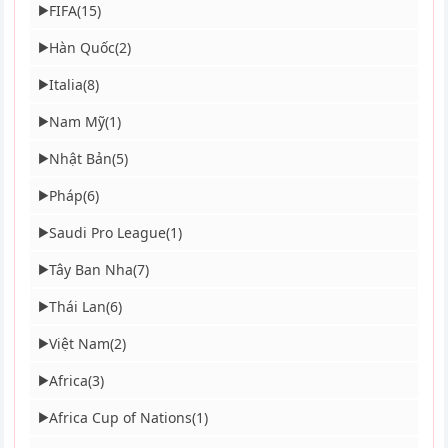
FIFA
(15)
▶
Hàn Quốc
(2)
▶
Italia
(8)
▶
Nam Mỹ
(1)
▶
Nhật Bản
(5)
▶
Pháp
(6)
▶
Saudi Pro League
(1)
▶
Tây Ban Nha
(7)
▶
Thái Lan
(6)
▶
Việt Nam
(2)
▶
Africa
(3)
▶
Africa Cup of Nations
(1)
▶