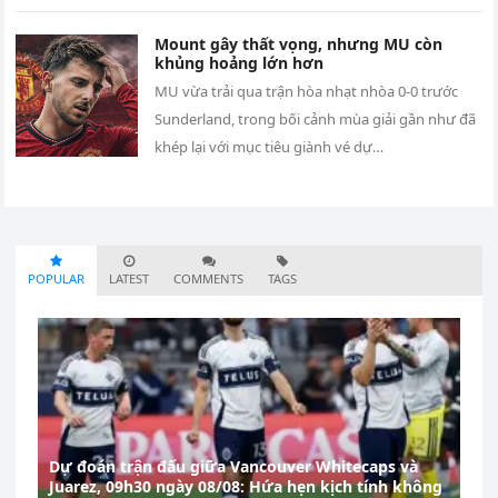
Mount gây thất vọng, nhưng MU còn
khủng hoảng lớn hơn
MU vừa trải qua trận hòa nhạt nhòa 0-0 trước
Sunderland, trong bối cảnh mùa giải gần như đã
khép lại với mục tiêu giành vé dự…
POPULAR
LATEST
COMMENTS
TAGS
Dự đoán trận đấu giữa Vancouver Whitecaps và
Juarez, 09h30 ngày 08/08: Hứa hẹn kịch tính không