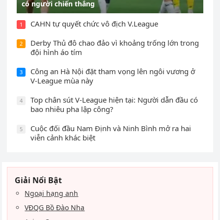
có người chiến thắng
CAHN tự quyết chức vô địch V.League
1
Derby Thủ đô chao đảo vì khoảng trống lớn trong
2
đội hình áo tím
Công an Hà Nội đặt tham vọng lên ngôi vương ở
3
V-League mùa này
Top chân sút V-League hiện tại: Người dẫn đầu có
4
bao nhiêu pha lập công?
Cuộc đối đầu Nam Định và Ninh Bình mở ra hai
5
viễn cảnh khác biệt
Giải Nổi Bật
Ngoại hạng anh
VĐQG Bồ Đào Nha