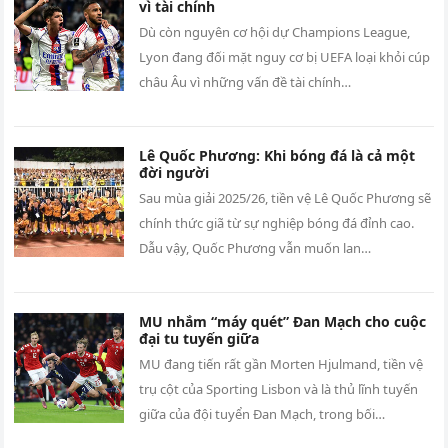
vì tài chính
Dù còn nguyên cơ hội dự Champions League,
Lyon đang đối mặt nguy cơ bị UEFA loại khỏi cúp
châu Âu vì những vấn đề tài chính…
Lê Quốc Phương: Khi bóng đá là cả một
đời người
Sau mùa giải 2025/26, tiền vệ Lê Quốc Phương sẽ
chính thức giã từ sự nghiệp bóng đá đỉnh cao.
Dẫu vậy, Quốc Phương vẫn muốn lan…
MU nhắm “máy quét” Đan Mạch cho cuộc
đại tu tuyến giữa
MU đang tiến rất gần Morten Hjulmand, tiền vệ
trụ cột của Sporting Lisbon và là thủ lĩnh tuyến
giữa của đội tuyển Đan Mạch, trong bối…