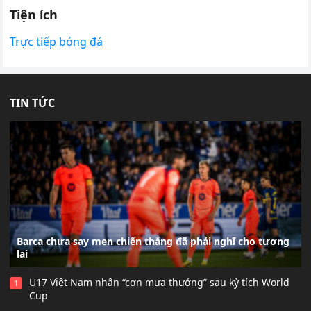
Tiện ích
Trực tiếp bóng đá
TIN TỨC
Barca chưa say men chiến thắng đã phải nghĩ cho tương
lai
U17 Việt Nam nhận “cơn mưa thưởng” sau kỳ tích World
1
Cup