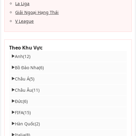
La Liga
Giải Ngoại Hạng Thái
V League
Theo Khu Vực
Anh
(12)
▶
Bồ Đào Nha
(6)
▶
Châu Á
(5)
▶
Châu Âu
(11)
▶
Đức
(6)
▶
FIFA
(15)
▶
Hàn Quốc
(2)
▶
Italia
(8)
▶