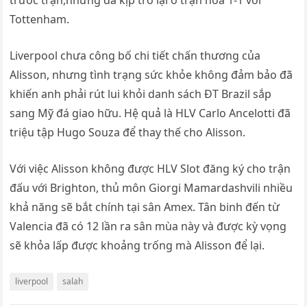
trước trận,nhưng đã kịp trở lại ở trận hòa 1-1 với
Tottenham.
Liverpool chưa công bố chi tiết chấn thương của
Alisson, nhưng tình trạng sức khỏe không đảm bảo đã
khiến anh phải rút lui khỏi danh sách ĐT Brazil sắp
sang Mỹ đá giao hữu. Hệ quả là HLV Carlo Ancelotti đã
triệu tập Hugo Souza để thay thế cho Alisson.
Với việc Alisson không được HLV Slot đăng ký cho trận
đấu với Brighton, thủ môn Giorgi Mamardashvili nhiều
khả năng sẽ bắt chính tại sân Amex. Tân binh đến từ
Valencia đã có 12 lần ra sân mùa này và được kỳ vọng
sẽ khỏa lấp được khoảng trống mà Alisson để lại.
liverpool
salah