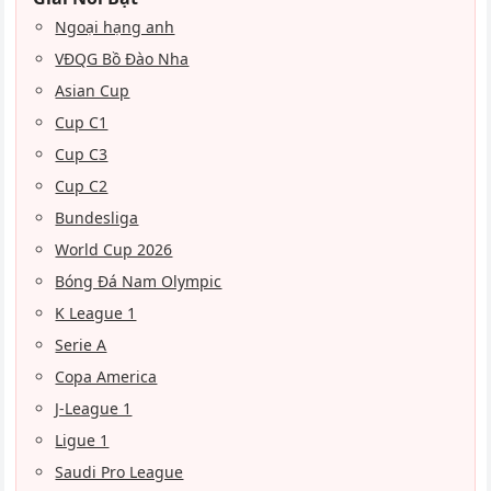
Ngoại hạng anh
VĐQG Bồ Đào Nha
Asian Cup
Cup C1
Cup C3
Cup C2
Bundesliga
World Cup 2026
Bóng Đá Nam Olympic
K League 1
Serie A
Copa America
J-League 1
Ligue 1
Saudi Pro League