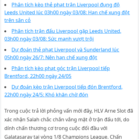
Phân tích kèo thẻ phạt trận Liverpool đụng độ
Leeds United lúc 03h00 ngày 03/08: Hạn chế xung đột
trên sân cỏ
Phân tích trận đấu Liverpool gặp Leeds United,
03h00 ngày 03/08: Sức mạnh vượt trội
Dự đoán thẻ phạt Liverpool và Sunderland lúc
05h00 ngày 26/7: Nên hạn chế xung đột
Phân tích kèo phạt góc trận Liverpool tiếp
Brentford, 22h00 ngày 24/05
Dự đoán kèo trận Liverpool tiếp đón Brentford,
22h00 ngày 24/5: Khó khăn chờ đón
Trong cuộc trả lời phỏng vấn mới đây, HLV Arne Slot đã
xác nhận Salah chắc chắn vắng mặt ở trận đấu tới, do
dính chấn thương cơ trong cuộc đối đầu với
Galatasaray tại vòng 1/8 Champions League. Chấn