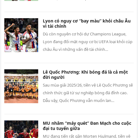
Lyon có nguy cơ “bay màu” khỏi châu Âu
vì tài chính
Dù còn nguyên cơ hội dự Champions League,
Lyon đang đối mặt nguy cơ bị UEFA loại khỏi cúp
châu Âu vì những vấn đề tài chính…
Lê Quốc Phương: Khi bóng đá là cả một
đời người
Sau mùa giải 2025/26, tiền vệ Lê Quốc Phương sẽ
chính thức giã từ sự nghiệp bóng đá đỉnh cao.
Dẫu vậy, Quốc Phương vẫn muốn lan…
MU nhắm “máy quét” Đan Mạch cho cuộc
đại tu tuyến giữa
MU đang tiến rất gần Morten Hjulmand, tiền vệ