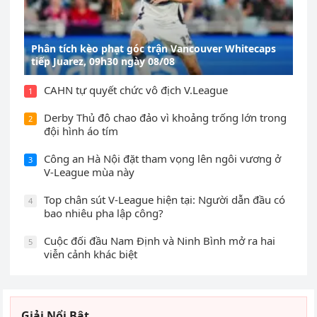
Phân tích kèo phạt góc trận Vancouver Whitecaps
tiếp Juarez, 09h30 ngày 08/08
CAHN tự quyết chức vô địch V.League
1
Derby Thủ đô chao đảo vì khoảng trống lớn trong
2
đội hình áo tím
Công an Hà Nội đặt tham vọng lên ngôi vương ở
3
V-League mùa này
Top chân sút V-League hiện tại: Người dẫn đầu có
4
bao nhiêu pha lập công?
Cuộc đối đầu Nam Định và Ninh Bình mở ra hai
5
viễn cảnh khác biệt
Giải Nổi Bật