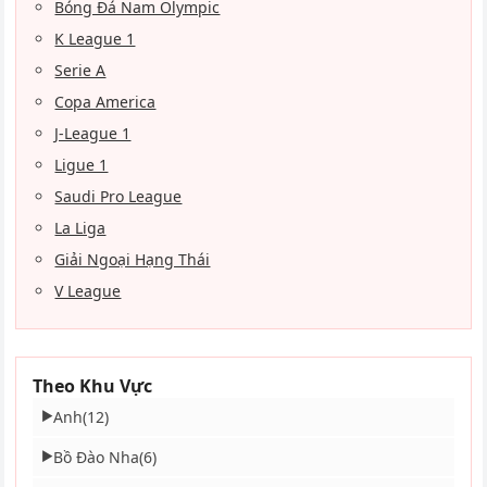
Bóng Đá Nam Olympic
K League 1
Serie A
Copa America
J-League 1
Ligue 1
Saudi Pro League
La Liga
Giải Ngoại Hạng Thái
V League
Theo Khu Vực
Anh
(12)
▶
Bồ Đào Nha
(6)
▶