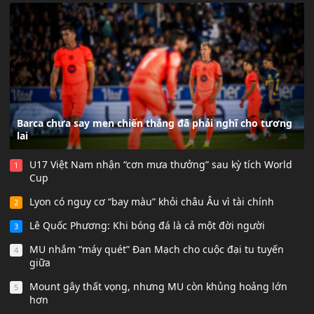
Barca chưa say men chiến thắng đã phải nghĩ cho tương
lai
U17 Việt Nam nhận “cơn mưa thưởng” sau kỳ tích World
1
Cup
Lyon có nguy cơ “bay màu” khỏi châu Âu vì tài chính
2
Lê Quốc Phương: Khi bóng đá là cả một đời người
3
MU nhắm “máy quét” Đan Mạch cho cuộc đại tu tuyến
4
giữa
Mount gây thất vọng, nhưng MU còn khủng hoảng lớn
5
hơn