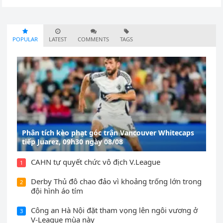
POPULAR
LATEST
COMMENTS
TAGS
Phân tích kèo phạt góc trận Vancouver Whitecaps
tiếp Juarez, 09h30 ngày 08/08
CAHN tự quyết chức vô địch V.League
1
Derby Thủ đô chao đảo vì khoảng trống lớn trong
2
đội hình áo tím
Công an Hà Nội đặt tham vọng lên ngôi vương ở
3
V-League mùa này