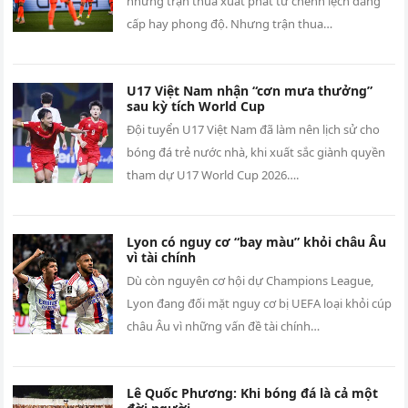
những trận thua xuất phát từ chênh lệch đẳng
cấp hay phong độ. Nhưng trận thua…
U17 Việt Nam nhận “cơn mưa thưởng”
sau kỳ tích World Cup
Đội tuyển U17 Việt Nam đã làm nên lịch sử cho
bóng đá trẻ nước nhà, khi xuất sắc giành quyền
tham dự U17 World Cup 2026….
Lyon có nguy cơ “bay màu” khỏi châu Âu
vì tài chính
Dù còn nguyên cơ hội dự Champions League,
Lyon đang đối mặt nguy cơ bị UEFA loại khỏi cúp
châu Âu vì những vấn đề tài chính…
Lê Quốc Phương: Khi bóng đá là cả một