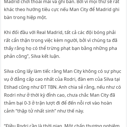
Madrid chơi thoải mái và ghi bàn. Bởi vì mọi thứ sẽ rất
khác theo hướng tiêu cực nếu Man City để Madrid ghi
bàn trong hiệp một.
Khi đối đầu với Real Madrid, tất cả các đội bóng phải
rất cẩn thận trong việc kèm người, bởi vì chúng ta đã
thấy rằng họ có thể trừng phạt bạn bằng những pha
phản công”, Silva kết luận.
Silva cũng lấy làm tiếc rằng Man City không có sự phục
vụ ở đẳng cấp cao nhất của Rodri, đàn em của Silva tại
Etihad cũng như ĐT TBN. Anh chia sẻ rằng, nếu như có
Rodri như ở thời kỳ đỉnh cao, chưa chắc Man City đã
thảm bại 0-3 ở trận lượt đi để đến nỗi rơi vào hoàn
cảnh “thập tử nhất sinh” như thế này.
“Điều Rodri cần là thời gian. Một chấn thương nghiêm