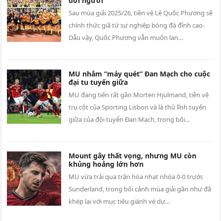
đời người
Sau mùa giải 2025/26, tiền vệ Lê Quốc Phương sẽ
chính thức giã từ sự nghiệp bóng đá đỉnh cao.
Dẫu vậy, Quốc Phương vẫn muốn lan…
MU nhắm “máy quét” Đan Mạch cho cuộc
đại tu tuyến giữa
MU đang tiến rất gần Morten Hjulmand, tiền vệ
trụ cột của Sporting Lisbon và là thủ lĩnh tuyến
giữa của đội tuyển Đan Mạch, trong bối…
Mount gây thất vọng, nhưng MU còn
khủng hoảng lớn hơn
MU vừa trải qua trận hòa nhạt nhòa 0-0 trước
Sunderland, trong bối cảnh mùa giải gần như đã
khép lại với mục tiêu giành vé dự…