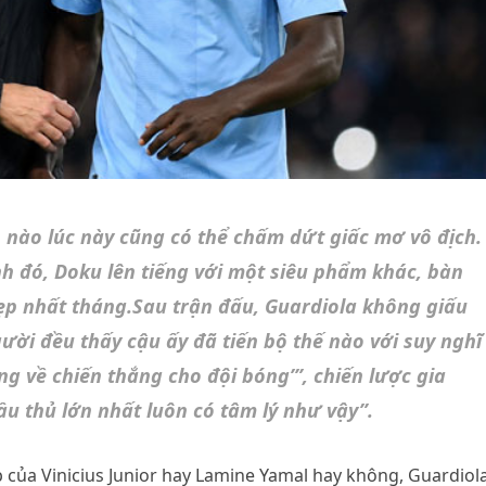
n nào lúc này cũng có thể chấm dứt giấc mơ vô địch.
h đó, Doku lên tiếng với một siêu phẩm khác, bàn
ẹp nhất tháng.Sau trận đấu, Guardiola không giấu
gười đều thấy cậu ấy đã tiến bộ thế nào với suy nghĩ
ng về chiến thắng cho đội bóng’”, chiến lược gia
u thủ lớn nhất luôn có tâm lý như vậy”.
p của Vinicius Junior hay Lamine Yamal hay không, Guardiol