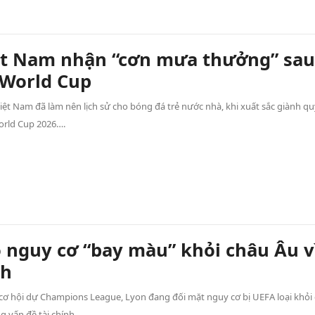
ệt Nam nhận “cơn mưa thưởng” sau
 World Cup
iệt Nam đã làm nên lịch sử cho bóng đá trẻ nước nhà, khi xuất sắc giành q
rld Cup 2026….
 nguy cơ “bay màu” khỏi châu Âu v
nh
ơ hội dự Champions League, Lyon đang đối mặt nguy cơ bị UEFA loại khỏi
g vấn đề tài chính…