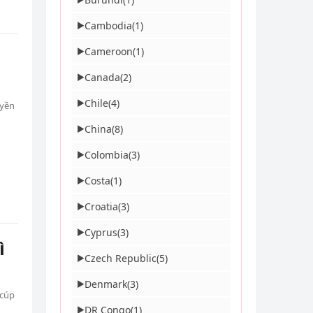
Cambodia
(1)
▶
Cameroon
(1)
▶
Canada
(2)
▶
Chile
(4)
▶
uyền
China
(8)
▶
Colombia
(3)
▶
Costa
(1)
▶
Croatia
(3)
▶
Cyprus
(3)
▶
ì
Czech Republic
(5)
▶
Denmark
(3)
▶
 cúp
DR Congo
(1)
▶