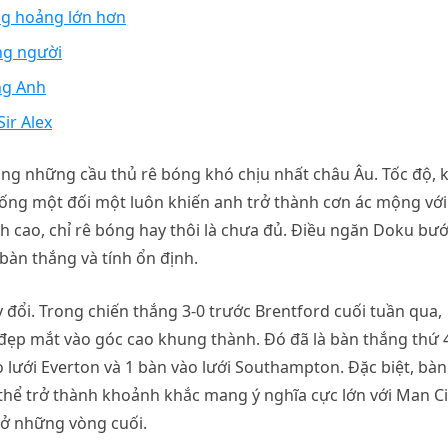
g hoảng lớn hơn
ng người
ng Anh
Sir Alex
ong những cầu thủ rê bóng khó chịu nhất châu Âu. Tốc độ, 
uống một đối một luôn khiến anh trở thành cơn ác mộng với
 cao, chỉ rê bóng hay thôi là chưa đủ. Điều ngăn Doku bư
bàn thắng và tính ổn định.
đổi. Trong chiến thắng 3-0 trước Brentford cuối tuần qua,
 đẹp mắt vào góc cao khung thành. Đó đã là bàn thắng thứ 
o lưới Everton và 1 bàn vào lưới Southampton. Đặc biệt, bàn
thể trở thành khoảnh khắc mang ý nghĩa cực lớn với Man Ci
 ở những vòng cuối.