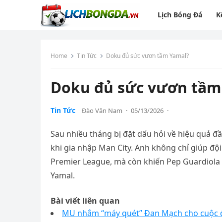
Lịch Bóng Đá
K
Home
Tin Tức
Doku đủ sức vươn tầm Yamal?
Doku đủ sức vươn tầm
Tin Tức
Đào Văn Nam
·
05/13/2026
·
Sau nhiều tháng bị đặt dấu hỏi về hiệu quả đ
khi gia nhập Man City. Anh không chỉ giúp đội
Premier League, mà còn khiến Pep Guardiola 
Yamal.
Bài viết liên quan
MU nhắm “máy quét” Đan Mạch cho cuộc đạ