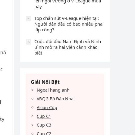
lên ngôi vương ở V-League mùa
này
Top chân sút V-League hiện tại:
4
Người dẫn đầu có bao nhiêu pha
lập công?
Cuộc đối đầu Nam Định và Ninh
5
Bình mở ra hai viễn cảnh khác
khả
biệt
ớc
Giải Nổi Bật
Ngoại hạng anh
VĐQG Bồ Đào Nha
4
Asian Cup
Cup C1
ty
Cup C3
Cup C2