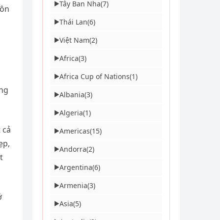
Tây Ban Nha
(7)
▶
uôn
Thái Lan
(6)
▶
Việt Nam
(2)
▶
Africa
(3)
▶
Africa Cup of Nations
(1)
▶
ưng
Albania
(3)
▶
Algeria
(1)
▶
 cả
Americas
(15)
▶
ẹp,
Andorra
(2)
▶
t
Argentina
(6)
▶
Armenia
(3)
▶
ở
Asia
(5)
▶