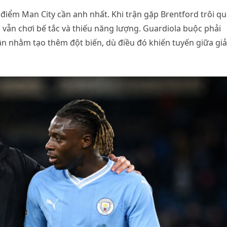
iểm Man City cần anh nhất. Khi trận gặp Brentford trôi q
vẫn chơi bế tắc và thiếu năng lượng. Guardiola buộc phải
 nhằm tạo thêm đột biến, dù điều đó khiến tuyến giữa gi