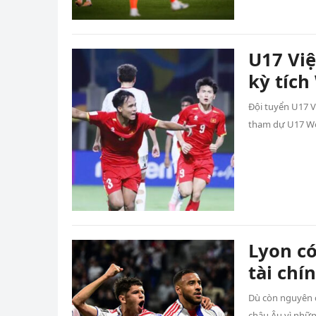
U17 Vi
kỳ tích
Đội tuyển U17 V
tham dự U17 Wo
Lyon có
tài chí
Dù còn nguyên c
châu Âu vì nhữn