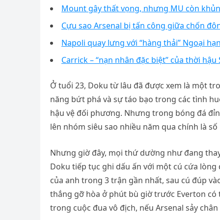
Mount gây thất vọng, nhưng MU còn khủn
Cựu sao Arsenal bị tấn công giữa chốn đô
Napoli quay lưng với “hàng thải” Ngoại hạ
Carrick – “nạn nhân đặc biệt” của thời hậu 
Ở tuổi 23, Doku từ lâu đã được xem là một tr
năng bứt phá và sự táo bạo trong các tình h
hậu vệ đối phương. Nhưng trong bóng đá đỉnh
lên nhóm siêu sao nhiều năm qua chính là số 
Nhưng giờ đây, mọi thứ dường như đang thay 
Doku tiếp tục ghi dấu ấn với một cú cứa lòng
của anh trong 3 trận gần nhất, sau cú đúp và
thắng gỡ hòa ở phút bù giờ trước Everton có 
trong cuộc đua vô địch, nếu Arsenal sảy chân