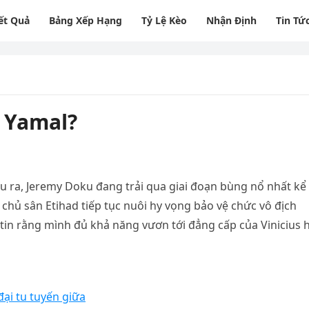
ết Quả
Bảng Xếp Hạng
Tỷ Lệ Kèo
Nhận Định
Tin Tứ
 Yamal?
ầu ra, Jeremy Doku đang trải qua giai đoạn bùng nổ nhất kể
 chủ sân Etihad tiếp tục nuôi hy vọng bảo vệ chức vô địch
tin rằng mình đủ khả năng vươn tới đẳng cấp của Vinicius 
i tu tuyến giữa