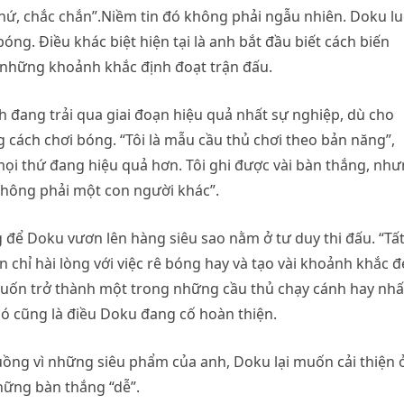
chứ, chắc chắn”.Niềm tin đó không phải ngẫu nhiên. Doku l
óng. Điều khác biệt hiện tại là anh bắt đầu biết cách biến
 những khoảnh khắc định đoạt trận đấu.
 đang trải qua giai đoạn hiệu quả nhất sự nghiệp, dù cho
cách chơi bóng. “Tôi là mẫu cầu thủ chơi theo bản năng”,
mọi thứ đang hiệu quả hơn. Tôi ghi được vài bàn thắng, nh
 không phải một con người khác”.
 để Doku vươn lên hàng siêu sao nằm ở tư duy thi đấu. “Tất
n chỉ hài lòng với việc rê bóng hay và tạo vài khoảnh khắc đ
uốn trở thành một trong những cầu thủ chạy cánh hay nhấ
Đó cũng là điều Doku đang cố hoàn thiện.
uồng vì những siêu phẩm của anh, Doku lại muốn cải thiện 
những bàn thắng “dễ”.