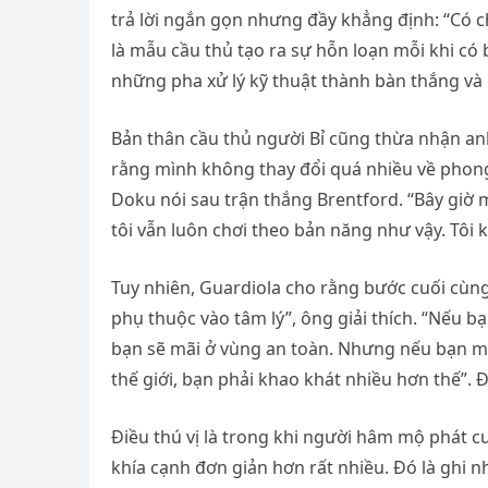
trả lời ngắn gọn nhưng đầy khẳng định: “Có 
là mẫu cầu thủ tạo ra sự hỗn loạn mỗi khi có b
những pha xử lý kỹ thuật thành bàn thắng và
Bản thân cầu thủ người Bỉ cũng thừa nhận anh
rằng mình không thay đổi quá nhiều về phong 
Doku nói sau trận thắng Brentford. “Bây giờ 
tôi vẫn luôn chơi theo bản năng như vậy. Tôi
Tuy nhiên, Guardiola cho rằng bước cuối cùng
phụ thuộc vào tâm lý”, ông giải thích. “Nếu bạ
bạn sẽ mãi ở vùng an toàn. Nhưng nếu bạn m
thế giới, bạn phải khao khát nhiều hơn thế”. 
Điều thú vị là trong khi người hâm mộ phát c
khía cạnh đơn giản hơn rất nhiều. Đó là ghi 