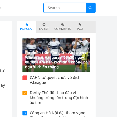
c
POPULAR
LATEST
COMMENTS
TAGS
Dự đoán trận đấu giữa Vancouver
Whitecaps và Juarez, 09h30 ngày
08/08: Hứa hẹn kịch tính không có
người chiến thắng
 từ
CAHN tự quyết chức vô địch
1
V.League
hay
Derby Thủ đô chao đảo vì
2
khoảng trống lớn trong đội hình
áo tím
Công an Hà Nội đặt tham vọng
3