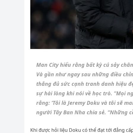
Man City hiểu rằng bất kỳ cú sảy châ
Và gần như ngay sau những điều chỉn
thắng đủ sức cạnh tranh danh hiệu đ
sự hài lòng khi nói về học trò. “Mọi n
rằng: ‘Tôi là Jeremy Doku và tôi sẽ ma
người Tây Ban Nha chia sẻ. “Những cầ
Khi được hỏi liệu Doku có thể đạt tới đẳng cấ