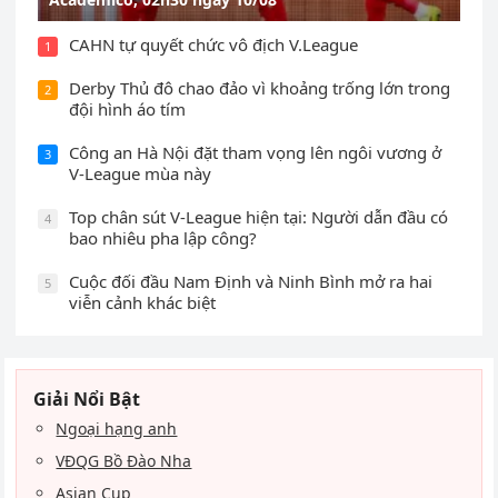
CAHN tự quyết chức vô địch V.League
1
Derby Thủ đô chao đảo vì khoảng trống lớn trong
2
đội hình áo tím
Công an Hà Nội đặt tham vọng lên ngôi vương ở
3
V-League mùa này
Top chân sút V-League hiện tại: Người dẫn đầu có
4
bao nhiêu pha lập công?
Cuộc đối đầu Nam Định và Ninh Bình mở ra hai
5
viễn cảnh khác biệt
Giải Nổi Bật
Ngoại hạng anh
VĐQG Bồ Đào Nha
Asian Cup