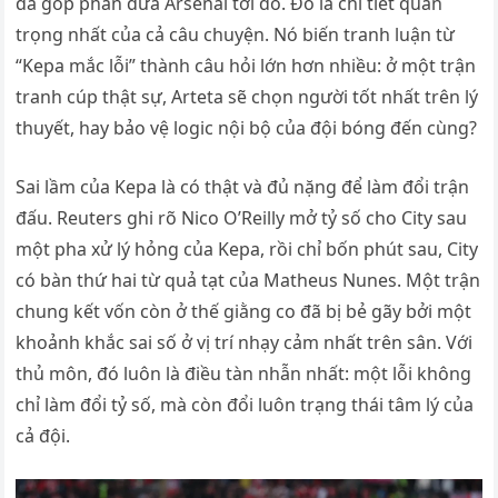
đã góp phần đưa Arsenal tới đó. Đó là chi tiết quan
trọng nhất của cả câu chuyện. Nó biến tranh luận từ
“Kepa mắc lỗi” thành câu hỏi lớn hơn nhiều: ở một trận
tranh cúp thật sự, Arteta sẽ chọn người tốt nhất trên lý
thuyết, hay bảo vệ logic nội bộ của đội bóng đến cùng?
Sai lầm của Kepa là có thật và đủ nặng để làm đổi trận
đấu. Reuters ghi rõ Nico O’Reilly mở tỷ số cho City sau
một pha xử lý hỏng của Kepa, rồi chỉ bốn phút sau, City
có bàn thứ hai từ quả tạt của Matheus Nunes. Một trận
chung kết vốn còn ở thế giằng co đã bị bẻ gãy bởi một
khoảnh khắc sai số ở vị trí nhạy cảm nhất trên sân. Với
thủ môn, đó luôn là điều tàn nhẫn nhất: một lỗi không
chỉ làm đổi tỷ số, mà còn đổi luôn trạng thái tâm lý của
cả đội.