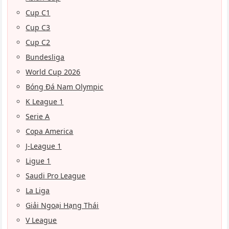
Cup C1
Cup C3
Cup C2
Bundesliga
World Cup 2026
Bóng Đá Nam Olympic
K League 1
Serie A
Copa America
J-League 1
Ligue 1
Saudi Pro League
La Liga
Giải Ngoại Hạng Thái
V League