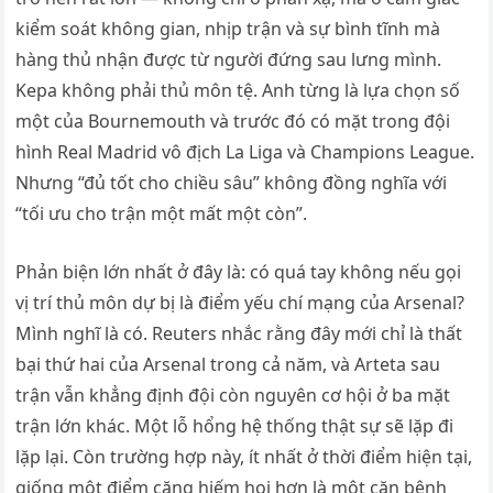
kiểm soát không gian, nhịp trận và sự bình tĩnh mà
hàng thủ nhận được từ người đứng sau lưng mình.
Kepa không phải thủ môn tệ. Anh từng là lựa chọn số
một của Bournemouth và trước đó có mặt trong đội
hình Real Madrid vô địch La Liga và Champions League.
Nhưng “đủ tốt cho chiều sâu” không đồng nghĩa với
“tối ưu cho trận một mất một còn”.
Phản biện lớn nhất ở đây là: có quá tay không nếu gọi
vị trí thủ môn dự bị là điểm yếu chí mạng của Arsenal?
Mình nghĩ là có. Reuters nhắc rằng đây mới chỉ là thất
bại thứ hai của Arsenal trong cả năm, và Arteta sau
trận vẫn khẳng định đội còn nguyên cơ hội ở ba mặt
trận lớn khác. Một lỗ hổng hệ thống thật sự sẽ lặp đi
lặp lại. Còn trường hợp này, ít nhất ở thời điểm hiện tại,
giống một điểm căng hiếm hoi hơn là một căn bệnh