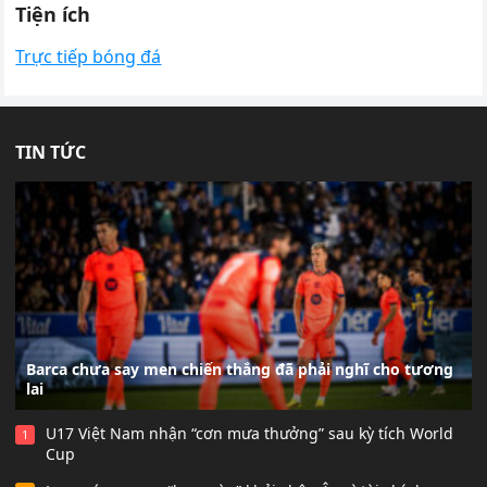
Tiện ích
Trực tiếp bóng đá
TIN TỨC
Barca chưa say men chiến thắng đã phải nghĩ cho tương
lai
U17 Việt Nam nhận “cơn mưa thưởng” sau kỳ tích World
1
Cup