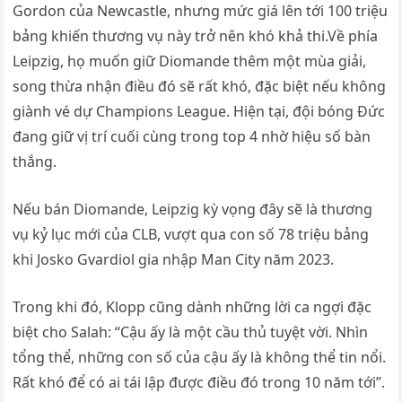
Gordon của Newcastle, nhưng mức giá lên tới 100 triệu
bảng khiến thương vụ này trở nên khó khả thi.Về phía
Leipzig, họ muốn giữ Diomande thêm một mùa giải,
song thừa nhận điều đó sẽ rất khó, đặc biệt nếu không
giành vé dự Champions League. Hiện tại, đội bóng Đức
đang giữ vị trí cuối cùng trong top 4 nhờ hiệu số bàn
thắng.
Nếu bán Diomande, Leipzig kỳ vọng đây sẽ là thương
vụ kỷ lục mới của CLB, vượt qua con số 78 triệu bảng
khi Josko Gvardiol gia nhập Man City năm 2023.
Trong khi đó, Klopp cũng dành những lời ca ngợi đặc
biệt cho Salah: “Cậu ấy là một cầu thủ tuyệt vời. Nhìn
tổng thể, những con số của cậu ấy là không thể tin nổi.
Rất khó để có ai tái lập được điều đó trong 10 năm tới”.