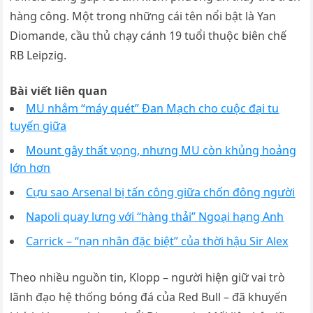
hàng công. Một trong những cái tên nổi bật là Yan
Diomande, cầu thủ chạy cánh 19 tuổi thuộc biên chế
RB Leipzig.
Bài viết liên quan
MU nhắm “máy quét” Đan Mạch cho cuộc đại tu
tuyến giữa
Mount gây thất vọng, nhưng MU còn khủng hoảng
lớn hơn
Cựu sao Arsenal bị tấn công giữa chốn đông người
Napoli quay lưng với “hàng thải” Ngoại hạng Anh
Carrick – “nạn nhân đặc biệt” của thời hậu Sir Alex
Theo nhiều nguồn tin, Klopp – người hiện giữ vai trò
lãnh đạo hệ thống bóng đá của Red Bull – đã khuyến