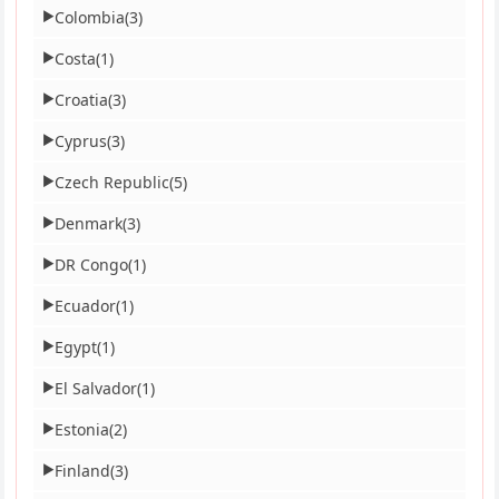
Colombia
(3)
▶
Costa
(1)
▶
Croatia
(3)
▶
Cyprus
(3)
▶
Czech Republic
(5)
▶
Denmark
(3)
▶
DR Congo
(1)
▶
Ecuador
(1)
▶
Egypt
(1)
▶
El Salvador
(1)
▶
Estonia
(2)
▶
Finland
(3)
▶