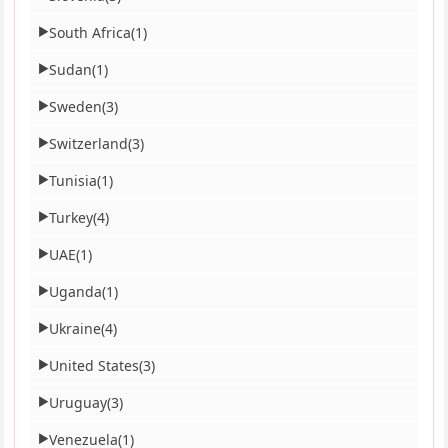
South Africa
(1)
▶
Sudan
(1)
▶
Sweden
(3)
▶
Switzerland
(3)
▶
Tunisia
(1)
▶
Turkey
(4)
▶
UAE
(1)
▶
Uganda
(1)
▶
Ukraine
(4)
▶
United States
(3)
▶
Uruguay
(3)
▶
Venezuela
(1)
▶