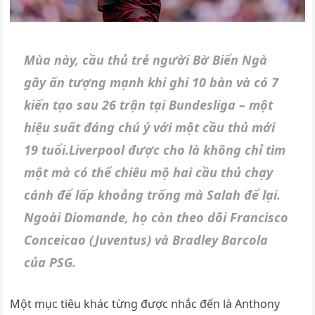
Mùa này, cầu thủ trẻ người Bờ Biển Ngà
gây ấn tượng mạnh khi ghi 10 bàn và có 7
kiến tạo sau 26 trận tại Bundesliga – một
hiệu suất đáng chú ý với một cầu thủ mới
19 tuổi.Liverpool được cho là không chỉ tìm
một mà có thể chiêu mộ hai cầu thủ chạy
cánh để lấp khoảng trống mà Salah để lại.
Ngoài Diomande, họ còn theo dõi Francisco
Conceicao (Juventus) và Bradley Barcola
của PSG.
Một mục tiêu khác từng được nhắc đến là Anthony