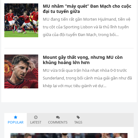
MU nhắm “máy quét” Đan Mạch cho cuộc
đại tu tuyến giữa
MU đang tiến rất gần Morten Hjulmand, tiền vệ
trụ cột của Sporting Lisbon và là thủ lĩnh tuyến
giữa của đội tuyển Đan Mạch, trong bối…
Mount gây thất vọng, nhưng MU còn
khủng hoảng lớn hơn
MU vừa trải qua trận hòa nhạt nhòa 0-0 trước
Sunderland, trong bối cảnh mùa giải gần như đã
khép lại với mục tiêu giành vé dự…
POPULAR
LATEST
COMMENTS
TAGS