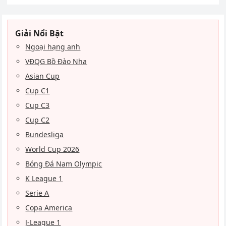
Giải Nổi Bật
Ngoại hạng anh
VĐQG Bồ Đào Nha
Asian Cup
Cup C1
Cup C3
Cup C2
Bundesliga
World Cup 2026
Bóng Đá Nam Olympic
K League 1
Serie A
Copa America
J-League 1