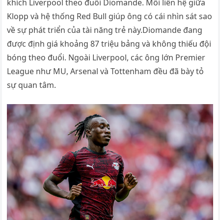
khích Liverpool theo đuổi Diomande. Mối liên hệ giữa
Klopp và hệ thống Red Bull giúp ông có cái nhìn sát sao
về sự phát triển của tài năng trẻ này.Diomande đang
được định giá khoảng 87 triệu bảng và không thiếu đội
bóng theo đuổi. Ngoài Liverpool, các ông lớn Premier
League như MU, Arsenal và Tottenham đều đã bày tỏ
sự quan tâm.