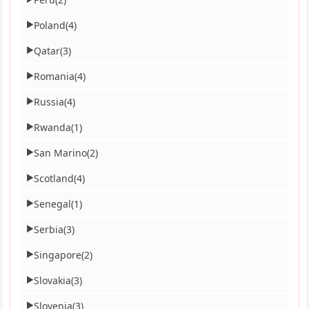
Poland
(4)
▶
Qatar
(3)
▶
Romania
(4)
▶
Russia
(4)
▶
Rwanda
(1)
▶
San Marino
(2)
▶
Scotland
(4)
▶
Senegal
(1)
▶
Serbia
(3)
▶
Singapore
(2)
▶
Slovakia
(3)
▶
Slovenia
(3)
▶