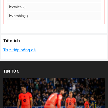
Wales
(2)
▶
Zambia
(1)
▶
Tiện ích
Trực tiếp bóng đá
TIN TỨC