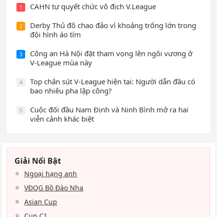
CAHN tự quyết chức vô địch V.League
1
Derby Thủ đô chao đảo vì khoảng trống lớn trong
2
đội hình áo tím
Công an Hà Nội đặt tham vọng lên ngôi vương ở
3
V-League mùa này
Top chân sút V-League hiện tại: Người dẫn đầu có
4
bao nhiêu pha lập công?
Cuộc đối đầu Nam Định và Ninh Bình mở ra hai
5
viễn cảnh khác biệt
Giải Nổi Bật
Ngoại hạng anh
VĐQG Bồ Đào Nha
Asian Cup
Cup C1