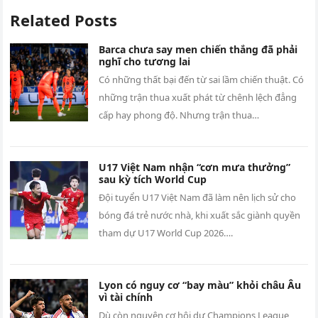
Related Posts
Barca chưa say men chiến thắng đã phải
nghĩ cho tương lai
Có những thất bại đến từ sai lầm chiến thuật. Có
những trận thua xuất phát từ chênh lệch đẳng
cấp hay phong độ. Nhưng trận thua…
U17 Việt Nam nhận “cơn mưa thưởng”
sau kỳ tích World Cup
Đội tuyển U17 Việt Nam đã làm nên lịch sử cho
bóng đá trẻ nước nhà, khi xuất sắc giành quyền
tham dự U17 World Cup 2026….
Lyon có nguy cơ “bay màu” khỏi châu Âu
vì tài chính
Dù còn nguyên cơ hội dự Champions League,