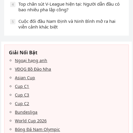
Top chân sút V-League hiện tại: Người dẫn đầu có
4
bao nhiêu pha lập công?
Cuộc đối đầu Nam Định và Ninh Bình mở ra hai
5
viễn cảnh khác biệt
Giải Nổi Bật
Ngoại hạng anh
VĐQG Bồ Đào Nha
Asian Cup
Cup C1
Cup C3
Cup C2
Bundesliga
World Cup 2026
Bóng Đá Nam Olympic