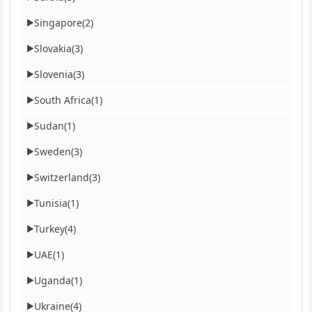
Singapore
(2)
▶
Slovakia
(3)
▶
Slovenia
(3)
▶
South Africa
(1)
▶
Sudan
(1)
▶
Sweden
(3)
▶
Switzerland
(3)
▶
Tunisia
(1)
▶
Turkey
(4)
▶
UAE
(1)
▶
Uganda
(1)
▶
Ukraine
(4)
▶