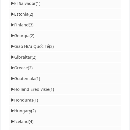
El Salvador
(1)
▶
Estonia
(2)
▶
Finland
(3)
▶
Georgia
(2)
▶
Giao Hữu Quốc Tế
(3)
▶
Gibraltar
(2)
▶
Greece
(2)
▶
Guatemala
(1)
▶
Holland Eredivisie
(1)
▶
Honduras
(1)
▶
Hungary
(2)
▶
Iceland
(4)
▶