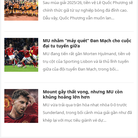
Sau mùa giải 2025/26, tiền vệ Lê Quốc Phương sẽ
chính thức giã từ sự nghiệp bóng đá đỉnh cao.
Dẫu vậy, Quốc Phương vẫn muốn lan…
MU nhắm “máy quét” Đan Mạch cho cuộc
đại tu tuyến giữa
MU đang tiến rất gần Morten Hjulmand, tiền vệ
trụ cột của Sporting Lisbon và là thủ lĩnh tuyến
giữa của đội tuyển Đan Mạch, trong bối…
Mount gây thất vọng, nhưng MU còn
khủng hoảng lớn hơn
MU vừa trải qua trận hòa nhạt nhòa 0-0 trước
Sunderland, trong bối cảnh mùa giải gần như đã
khép lại với mục tiêu giành vé dự…