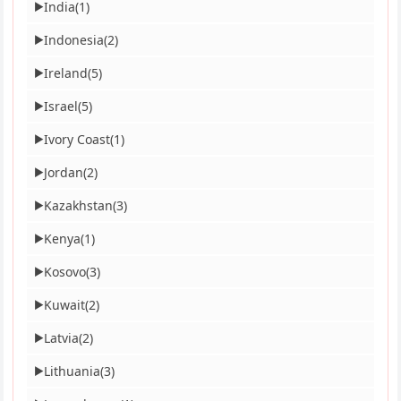
India
(1)
▶
Indonesia
(2)
▶
Ireland
(5)
▶
Israel
(5)
▶
Ivory Coast
(1)
▶
Jordan
(2)
▶
Kazakhstan
(3)
▶
Kenya
(1)
▶
Kosovo
(3)
▶
Kuwait
(2)
▶
Latvia
(2)
▶
Lithuania
(3)
▶