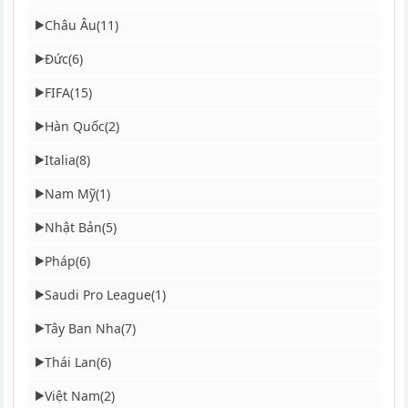
Châu Âu
(11)
▶
Đức
(6)
▶
FIFA
(15)
▶
Hàn Quốc
(2)
▶
Italia
(8)
▶
Nam Mỹ
(1)
▶
Nhật Bản
(5)
▶
Pháp
(6)
▶
Saudi Pro League
(1)
▶
Tây Ban Nha
(7)
▶
Thái Lan
(6)
▶
Việt Nam
(2)
▶