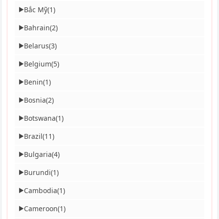
Bắc Mỹ
(1)
▶
Bahrain
(2)
▶
Belarus
(3)
▶
Belgium
(5)
▶
Benin
(1)
▶
Bosnia
(2)
▶
Botswana
(1)
▶
Brazil
(11)
▶
Bulgaria
(4)
▶
Burundi
(1)
▶
Cambodia
(1)
▶
Cameroon
(1)
▶