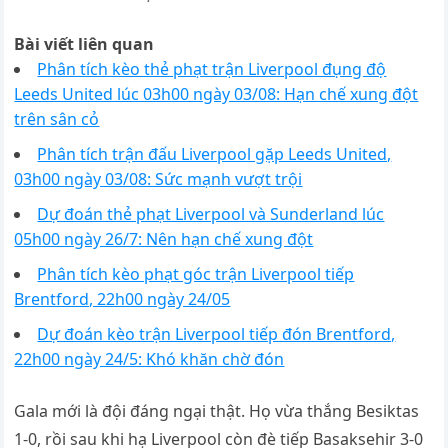
Bài viết liên quan
Phân tích kèo thẻ phạt trận Liverpool đụng độ
Leeds United lúc 03h00 ngày 03/08: Hạn chế xung đột
trên sân cỏ
Phân tích trận đấu Liverpool gặp Leeds United,
03h00 ngày 03/08: Sức mạnh vượt trội
Dự đoán thẻ phạt Liverpool và Sunderland lúc
05h00 ngày 26/7: Nên hạn chế xung đột
Phân tích kèo phạt góc trận Liverpool tiếp
Brentford, 22h00 ngày 24/05
Dự đoán kèo trận Liverpool tiếp đón Brentford,
22h00 ngày 24/5: Khó khăn chờ đón
Gala mới là đội đáng ngại thật. Họ vừa thắng Besiktas
1-0, rồi sau khi hạ Liverpool còn đè tiếp Basaksehir 3-0