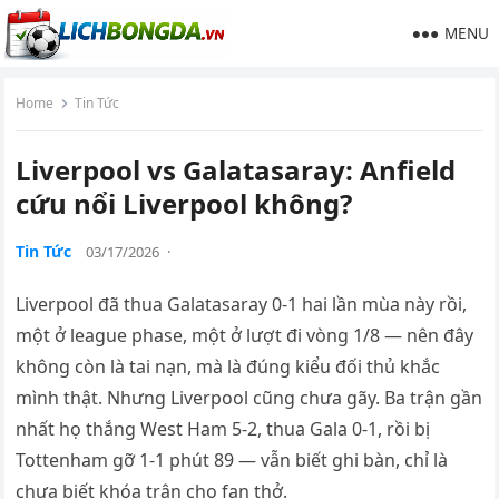
MENU
Home
Tin Tức
Liverpool vs Galatasaray: Anfield
cứu nổi Liverpool không?
Tin Tức
03/17/2026
·
Liverpool đã thua Galatasaray 0-1 hai lần mùa này rồi,
một ở league phase, một ở lượt đi vòng 1/8 — nên đây
không còn là tai nạn, mà là đúng kiểu đối thủ khắc
mình thật. Nhưng Liverpool cũng chưa gãy. Ba trận gần
nhất họ thắng West Ham 5-2, thua Gala 0-1, rồi bị
Tottenham gỡ 1-1 phút 89 — vẫn biết ghi bàn, chỉ là
chưa biết khóa trận cho fan thở.