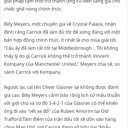
giải pháp tạm thời trở thành ứng cử viên sáng giá cho
chiếc ghế nóng chính thức.
Billy Meyers, một chuyên gia về Crystal Palace, nhận
định rằng Carrick đã làm đủ tốt để xứng đáng với một
bản hợp đồng chính thức, ít nhất là cho mùa giải tới.
“Cậu ấy đã làm rất tốt tại Middlesbrough… Tôi không
thấy lý do gì Carrick không thể trở thành Vincent
Kompany của Manchester United,” Meyers chia sẻ, so
sánh Carrick với Kompany.
Ngược lại, cái tên Oliver Glasner lại không được đánh
giá cao. Billy Meyers cảnh báo rằng lịch sử mâu thuẫn
với giới chủ và sơ đồ 3-4-2-1 của Glasner có thể khiến
ông đi vào “vết xe đổ” của Ruben Amorim tại Old
Trafford.Tâm điểm của trận đấu tới sẽ dồn vào hàng
công Man Utd, nơi Carrick đang sở hữu hai “khẩu