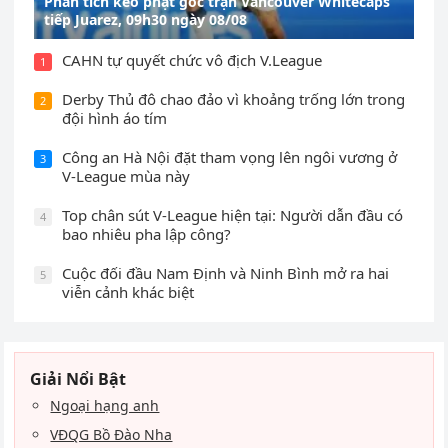
Phân tích kèo phạt góc trận Vancouver Whitecaps
tiếp Juarez, 09h30 ngày 08/08
CAHN tự quyết chức vô địch V.League
1
Derby Thủ đô chao đảo vì khoảng trống lớn trong
2
đội hình áo tím
Công an Hà Nội đặt tham vọng lên ngôi vương ở
3
V-League mùa này
Top chân sút V-League hiện tại: Người dẫn đầu có
4
bao nhiêu pha lập công?
Cuộc đối đầu Nam Định và Ninh Bình mở ra hai
5
viễn cảnh khác biệt
Giải Nổi Bật
Ngoại hạng anh
VĐQG Bồ Đào Nha