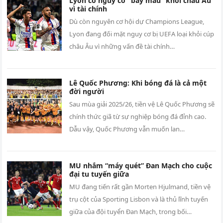
Lyon có nguy cơ “bay màu” khỏi châu Âu
vì tài chính
Dù còn nguyên cơ hội dự Champions League,
Lyon đang đối mặt nguy cơ bị UEFA loại khỏi cúp
châu Âu vì những vấn đề tài chính…
Lê Quốc Phương: Khi bóng đá là cả một
đời người
Sau mùa giải 2025/26, tiền vệ Lê Quốc Phương sẽ
chính thức giã từ sự nghiệp bóng đá đỉnh cao.
Dẫu vậy, Quốc Phương vẫn muốn lan…
MU nhắm “máy quét” Đan Mạch cho cuộc
đại tu tuyến giữa
MU đang tiến rất gần Morten Hjulmand, tiền vệ
trụ cột của Sporting Lisbon và là thủ lĩnh tuyến
giữa của đội tuyển Đan Mạch, trong bối…