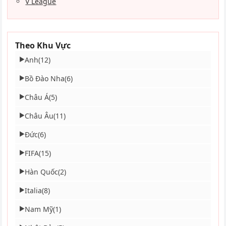
V League
Theo Khu Vực
Anh
(12)
▶
Bồ Đào Nha
(6)
▶
Châu Á
(5)
▶
Châu Âu
(11)
▶
Đức
(6)
▶
FIFA
(15)
▶
Hàn Quốc
(2)
▶
Italia
(8)
▶
Nam Mỹ
(1)
▶