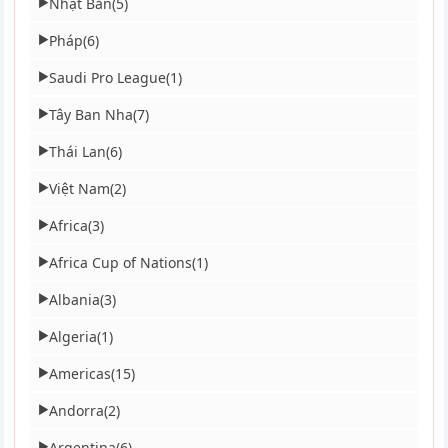
Nhật Bản
(5)
▶
Pháp
(6)
▶
Saudi Pro League
(1)
▶
Tây Ban Nha
(7)
▶
Thái Lan
(6)
▶
Việt Nam
(2)
▶
Africa
(3)
▶
Africa Cup of Nations
(1)
▶
Albania
(3)
▶
Algeria
(1)
▶
Americas
(15)
▶
Andorra
(2)
▶
Argentina
(6)
▶