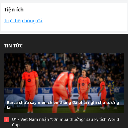
Tiện ích
Trực tiếp bóng đá
TIN TỨC
Barca chưa say men chiến thắng đã phải nghĩ cho tương
lai
U17 Việt Nam nhận “cơn mưa thưởng” sau kỳ tích World
1
Cup