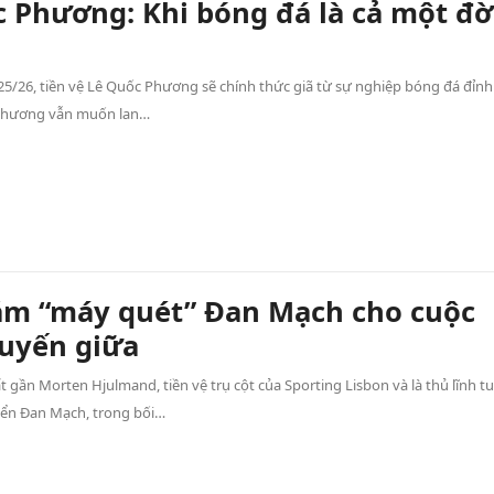
 Phương: Khi bóng đá là cả một đờ
25/26, tiền vệ Lê Quốc Phương sẽ chính thức giã từ sự nghiệp bóng đá đỉnh
Phương vẫn muốn lan…
m “máy quét” Đan Mạch cho cuộc
tuyến giữa
t gần Morten Hjulmand, tiền vệ trụ cột của Sporting Lisbon và là thủ lĩnh t
yển Đan Mạch, trong bối…