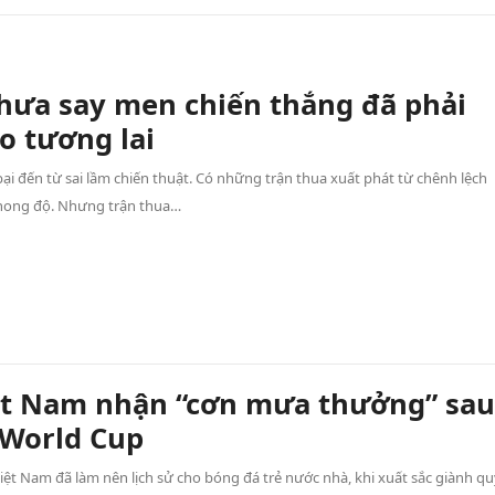
hưa say men chiến thắng đã phải
o tương lai
ại đến từ sai lầm chiến thuật. Có những trận thua xuất phát từ chênh lệch
hong độ. Nhưng trận thua…
ệt Nam nhận “cơn mưa thưởng” sau
 World Cup
iệt Nam đã làm nên lịch sử cho bóng đá trẻ nước nhà, khi xuất sắc giành q