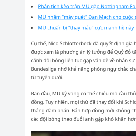
Phân tích kèo trận MU gặp Nottingham For
MU nhắm “máy quét” Đan Mạch cho cuộc đạ
MU chuẩn bị “thay máu” cực mạnh hè này
Cụ thể, Nico Schlotterbeck đã quyết định gi
được xem là phương án lý tưởng để Quỷ đỏ t
cảnh đội bóng liên tục gặp vấn đề về nhân sự ở
Bundesliga nhờ khả năng phòng ngự chắc chắn,
từ tuyến dưới.
Ban đầu, MU kỳ vọng có thể chiêu mộ cầu thủ
đồng. Tuy nhiên, mọi thứ đã thay đổi khi Sch
tháng đàm phán. Bản hợp đồng mới không chỉ 
các đội bóng theo đuổi anh gặp khó khăn hơn