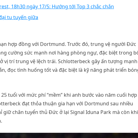
est, 18h30 ngày 17/5: Hướng tới Top 3 chắc chắn
i tu tuyến giữa
a hạn hợp đồng với Dortmund. Trước đó, trung vệ người Đức
ăng cường sức mạnh nơi hàng phòng ngự, đặc biệt trong b
 vị trí trung vệ lệch trái. Schlotterbeck gây ấn tượng mạnh 
 đọc tình huống tốt và đặc biệt là kỹ năng phát triển bón
 25 tuổi với mức phí “mềm” khi anh bước vào năm cuối hợp
lotterbeck đạt thỏa thuận gia hạn với Dortmund sau nhiều
giữ chân tuyển thủ Đức ở lại Signal Iduna Park mà còn kh
.