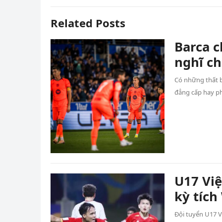
Related Posts
Barca c
nghĩ ch
Có những thất b
đẳng cấp hay p
U17 Vi
kỳ tích
Đội tuyển U17 V