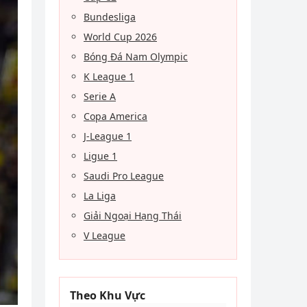
Bundesliga
World Cup 2026
Bóng Đá Nam Olympic
K League 1
Serie A
Copa America
J-League 1
Ligue 1
Saudi Pro League
La Liga
Giải Ngoại Hạng Thái
V League
Theo Khu Vực