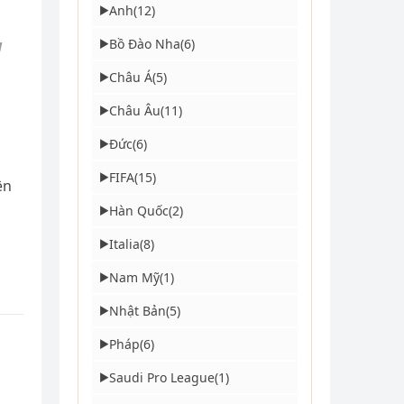
Anh
(12)
▶
g
Bồ Đào Nha
(6)
▶
Châu Á
(5)
▶
Châu Âu
(11)
▶
Đức
(6)
▶
FIFA
(15)
▶
ện
Hàn Quốc
(2)
▶
Italia
(8)
▶
Nam Mỹ
(1)
▶
Nhật Bản
(5)
▶
Pháp
(6)
▶
Saudi Pro League
(1)
▶