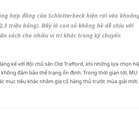
óng hợp đồng của Schlotterbeck hiện rơi vào khoản
,3 triệu bảng). Đây là con số không hề dễ chịu với
n sách cho nhiều vị trí khác trong kỳ chuyển
 đáng kể với đội chủ sân Old Trafford, khi những lựa chọn hi
 không đảm bảo thể trạng ổn định. Trong thời gian tới, MU
c mục tiêu khác nhằm gia cố hàng thủ trước mùa giải mới.