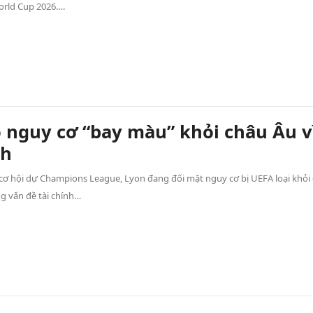
rld Cup 2026….
 nguy cơ “bay màu” khỏi châu Âu v
nh
ơ hội dự Champions League, Lyon đang đối mặt nguy cơ bị UEFA loại khỏi
g vấn đề tài chính…