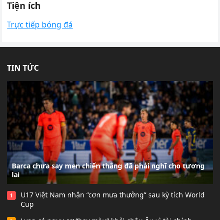
Tiện ích
Trực tiếp bóng đá
TIN TỨC
Barca chưa say men chiến thắng đã phải nghĩ cho tương
lai
U17 Việt Nam nhận “cơn mưa thưởng” sau kỳ tích World
1
Cup