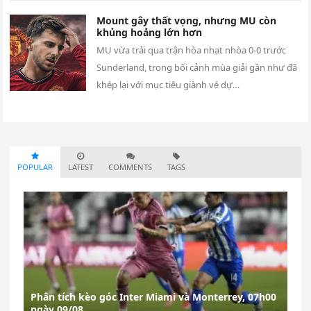
Mount gây thất vọng, nhưng MU còn
khủng hoảng lớn hơn
MU vừa trải qua trận hòa nhạt nhòa 0-0 trước
Sunderland, trong bối cảnh mùa giải gần như đã
khép lại với mục tiêu giành vé dự…
POPULAR
LATEST
COMMENTS
TAGS
Phân tích kèo góc Inter Miami và Monterrey, 07h00
ngày 09/08