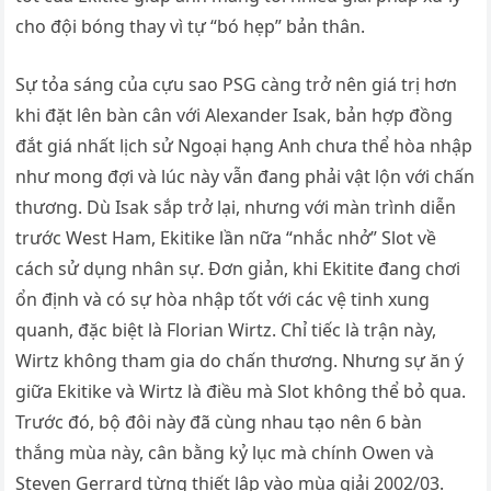
cho đội bóng thay vì tự “bó hẹp” bản thân.
Sự tỏa sáng của cựu sao PSG càng trở nên giá trị hơn
khi đặt lên bàn cân với Alexander Isak, bản hợp đồng
đắt giá nhất lịch sử Ngoại hạng Anh chưa thể hòa nhập
như mong đợi và lúc này vẫn đang phải vật lộn với chấn
thương. Dù Isak sắp trở lại, nhưng với màn trình diễn
trước West Ham, Ekitike lần nữa “nhắc nhở” Slot về
cách sử dụng nhân sự. Đơn giản, khi Ekitite đang chơi
ổn định và có sự hòa nhập tốt với các vệ tinh xung
quanh, đặc biệt là Florian Wirtz. Chỉ tiếc là trận này,
Wirtz không tham gia do chấn thương. Nhưng sự ăn ý
giữa Ekitike và Wirtz là điều mà Slot không thể bỏ qua.
Trước đó, bộ đôi này đã cùng nhau tạo nên 6 bàn
thắng mùa này, cân bằng kỷ lục mà chính Owen và
Steven Gerrard từng thiết lập vào mùa giải 2002/03.