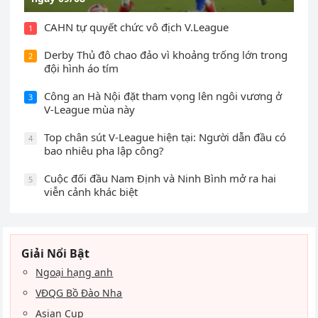
CAHN tự quyết chức vô địch V.League
1
Derby Thủ đô chao đảo vì khoảng trống lớn trong
2
đội hình áo tím
Công an Hà Nội đặt tham vọng lên ngôi vương ở
3
V-League mùa này
Top chân sút V-League hiện tại: Người dẫn đầu có
4
bao nhiêu pha lập công?
Cuộc đối đầu Nam Định và Ninh Bình mở ra hai
5
viễn cảnh khác biệt
Giải Nổi Bật
Ngoại hạng anh
VĐQG Bồ Đào Nha
Asian Cup