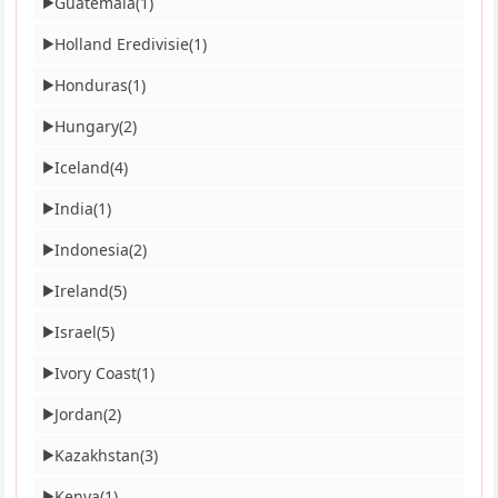
Guatemala
(1)
▶
Holland Eredivisie
(1)
▶
Honduras
(1)
▶
Hungary
(2)
▶
Iceland
(4)
▶
India
(1)
▶
Indonesia
(2)
▶
Ireland
(5)
▶
Israel
(5)
▶
Ivory Coast
(1)
▶
Jordan
(2)
▶
Kazakhstan
(3)
▶
Kenya
(1)
▶