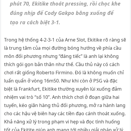
phút 70, Ekitike thoát pressing, rồi chọc khe
đúng nhịp để Cody Gakpo băng xuống để
tạo ra cách biệt 3-1.
Trong hệ thống 4-2-3-1 của Arne Slot, Ekitike rõ ràng sẽ
là trung tâm của mọi đường bóng hướng về phía cầu
môn đối phương nhưng “đáng tiếc” là anh lại không
thích gói gọn bản thân như thế. Cầu thủ này có cách
chơi rất giống Roberto Firmino. Đó là không muốn chỉ
luẩn quẩn ở vòng 16m50. Như khi còn ở PSG và đặc
biệt là Frankfurt, Ekitike thường xuyên lùi xuống đảm
nhiệm vai trò “số 10”. Anh thích chơi ở đoạn giữa hai
tuyến, kéo giãn hàng thủ đối phương, mở ra hành lang
cho các hậu vệ biên hay các tiền đạo cánh thoát xuống.
Khả năng xử lý trong phạm vi hẹp và đọc tình huống
tốt của Ekitite giúp anh mang tới nhiều giải pháp xử lý