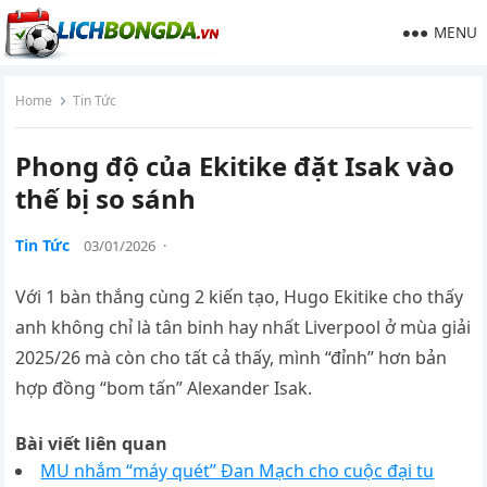
MENU
Home
Tin Tức
Phong độ của Ekitike đặt Isak vào
thế bị so sánh
Tin Tức
03/01/2026
·
Với 1 bàn thắng cùng 2 kiến tạo, Hugo Ekitike cho thấy
anh không chỉ là tân binh hay nhất Liverpool ở mùa giải
2025/26 mà còn cho tất cả thấy, mình “đỉnh” hơn bản
hợp đồng “bom tấn” Alexander Isak.
Bài viết liên quan
MU nhắm “máy quét” Đan Mạch cho cuộc đại tu