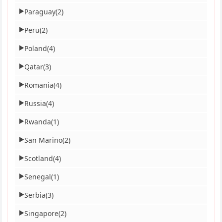
Paraguay
(2)
▶
Peru
(2)
▶
Poland
(4)
▶
Qatar
(3)
▶
Romania
(4)
▶
Russia
(4)
▶
Rwanda
(1)
▶
San Marino
(2)
▶
Scotland
(4)
▶
Senegal
(1)
▶
Serbia
(3)
▶
Singapore
(2)
▶