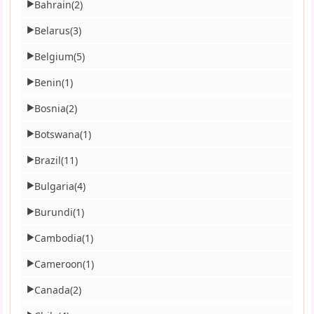
Bahrain
(2)
▶
Belarus
(3)
▶
Belgium
(5)
▶
Benin
(1)
▶
Bosnia
(2)
▶
Botswana
(1)
▶
Brazil
(11)
▶
Bulgaria
(4)
▶
Burundi
(1)
▶
Cambodia
(1)
▶
Cameroon
(1)
▶
Canada
(2)
▶