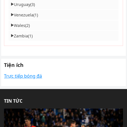
Uruguay
(3)
▶
Venezuela
(1)
▶
Wales
(2)
▶
Zambia
(1)
▶
Tiện ích
Trực tiếp bóng đá
TIN TỨC