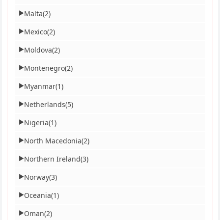
Malta
(2)
▶
Mexico
(2)
▶
Moldova
(2)
▶
Montenegro
(2)
▶
Myanmar
(1)
▶
Netherlands
(5)
▶
Nigeria
(1)
▶
North Macedonia
(2)
▶
Northern Ireland
(3)
▶
Norway
(3)
▶
Oceania
(1)
▶
Oman
(2)
▶