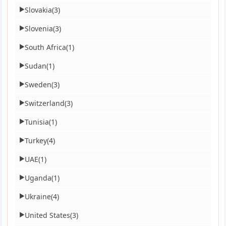
Slovakia
(3)
▶
Slovenia
(3)
▶
South Africa
(1)
▶
Sudan
(1)
▶
Sweden
(3)
▶
Switzerland
(3)
▶
Tunisia
(1)
▶
Turkey
(4)
▶
UAE
(1)
▶
Uganda
(1)
▶
Ukraine
(4)
▶
United States
(3)
▶