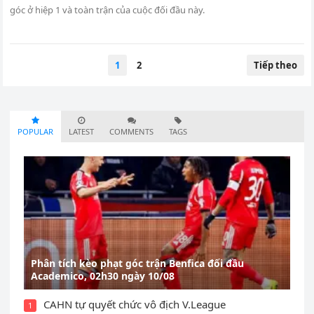
góc ở hiệp 1 và toàn trận của cuộc đối đầu này.
Phân
1
2
Tiếp theo
trang
bài
viết
POPULAR
LATEST
COMMENTS
TAGS
Phân tích kèo phạt góc trận Benfica đối đầu
Academico, 02h30 ngày 10/08
CAHN tự quyết chức vô địch V.League
1