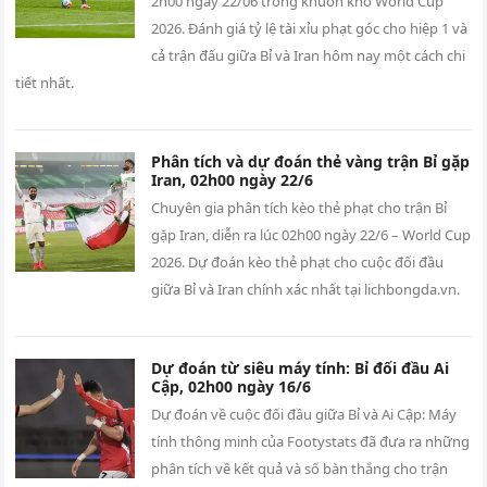
2h00 ngày 22/06 trong khuôn khổ World Cup
2026. Đánh giá tỷ lệ tài xỉu phạt góc cho hiệp 1 và
cả trận đấu giữa Bỉ và Iran hôm nay một cách chi
tiết nhất.
Phân tích và dự đoán thẻ vàng trận Bỉ gặp
Iran, 02h00 ngày 22/6
Chuyên gia phân tích kèo thẻ phạt cho trận Bỉ
gặp Iran, diễn ra lúc 02h00 ngày 22/6 – World Cup
2026. Dự đoán kèo thẻ phạt cho cuộc đối đầu
giữa Bỉ và Iran chính xác nhất tại lichbongda.vn.
Dự đoán từ siêu máy tính: Bỉ đối đầu Ai
Cập, 02h00 ngày 16/6
Dự đoán về cuộc đối đầu giữa Bỉ và Ai Cập: Máy
tính thông minh của Footystats đã đưa ra những
phân tích về kết quả và số bàn thắng cho trận