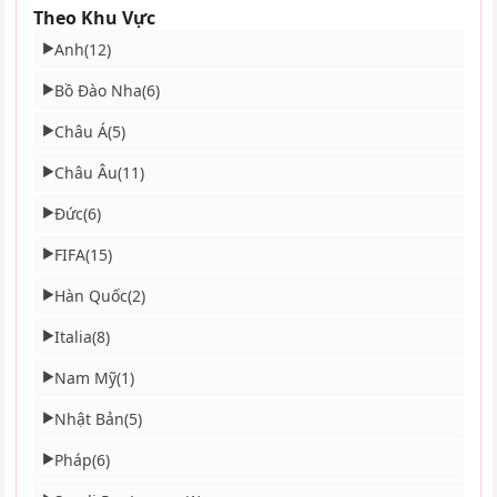
Theo Khu Vực
Anh
(12)
▶
Bồ Đào Nha
(6)
▶
Châu Á
(5)
▶
Châu Âu
(11)
▶
Đức
(6)
▶
FIFA
(15)
▶
Hàn Quốc
(2)
▶
Italia
(8)
▶
Nam Mỹ
(1)
▶
Nhật Bản
(5)
▶
Pháp
(6)
▶