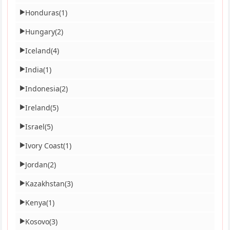
Honduras
(1)
▶
Hungary
(2)
▶
Iceland
(4)
▶
India
(1)
▶
Indonesia
(2)
▶
Ireland
(5)
▶
Israel
(5)
▶
Ivory Coast
(1)
▶
Jordan
(2)
▶
Kazakhstan
(3)
▶
Kenya
(1)
▶
Kosovo
(3)
▶