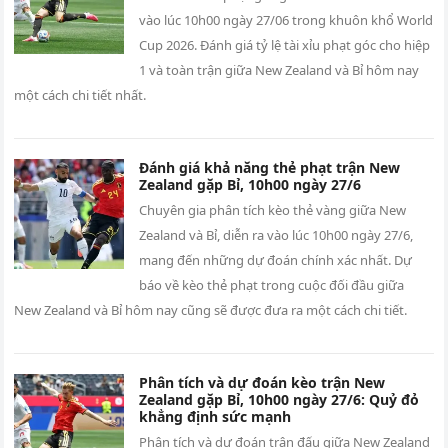
vào lúc 10h00 ngày 27/06 trong khuôn khổ World
Cup 2026. Đánh giá tỷ lệ tài xỉu phạt góc cho hiệp
1 và toàn trận giữa New Zealand và Bỉ hôm nay
một cách chi tiết nhất.
Đánh giá khả năng thẻ phạt trận New
Zealand gặp Bỉ, 10h00 ngày 27/6
Chuyên gia phân tích kèo thẻ vàng giữa New
Zealand và Bỉ, diễn ra vào lúc 10h00 ngày 27/6,
mang đến những dự đoán chính xác nhất. Dự
báo về kèo thẻ phạt trong cuộc đối đầu giữa
New Zealand và Bỉ hôm nay cũng sẽ được đưa ra một cách chi tiết.
Phân tích và dự đoán kèo trận New
Zealand gặp Bỉ, 10h00 ngày 27/6: Quỷ đỏ
khẳng định sức mạnh
Phân tích và dự đoán trận đấu giữa New Zealand