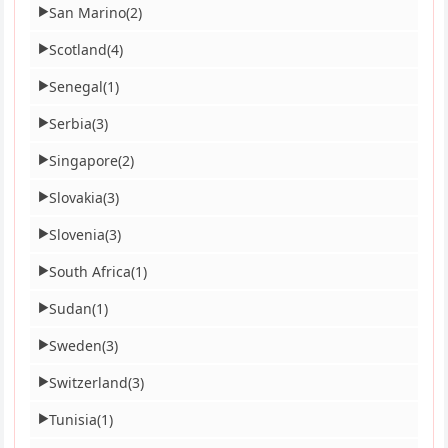
San Marino
(2)
▶
Scotland
(4)
▶
Senegal
(1)
▶
Serbia
(3)
▶
Singapore
(2)
▶
Slovakia
(3)
▶
Slovenia
(3)
▶
South Africa
(1)
▶
Sudan
(1)
▶
Sweden
(3)
▶
Switzerland
(3)
▶
Tunisia
(1)
▶