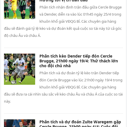
Phân tích nhận định trận đấu giữa Cercle Brugge
và Dender, diễn ra vào lúc 01h45 ngày 25/4 trong
khuôn khổ giải VĐQG Bỉ. Các chuyên gia hàng
đầu sẽ đánh giá tỷ lệ kèo và dự đoán kết quả cuộc so tài này từ cả góc
độ châu Âu và châu Á.
Phân tích kèo Dender tiếp đón Cercle
Brugge, 21h00 ngày 19/4: Thử thách lớn
cho đội chủ nhà
Phân tích và dự đoán tỷ lệ kèo trận Dender tiếp
đón Cercle Brugge vào lúc 21h00 ngày 19/4 trong
khuôn khổ giải VĐQG Bỉ. Các chuyên gia hàng
đầu sẽ đưa ra cái nhìn sâu sắc về kèo châu Âu và châu Á của cuộc so tài
này.
Phân tích và dự đoán Zulte Waregem gặp
Cercle Brugge, 21h00 ngày 4/4: Cuộc đối