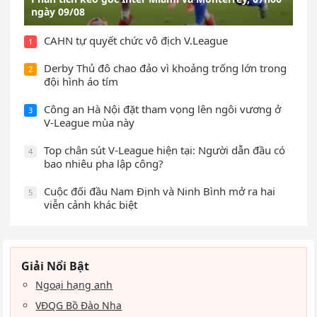
ngày 09/08
CAHN tự quyết chức vô địch V.League
1
Derby Thủ đô chao đảo vì khoảng trống lớn trong
2
đội hình áo tím
Công an Hà Nội đặt tham vọng lên ngôi vương ở
3
V-League mùa này
Top chân sút V-League hiện tại: Người dẫn đầu có
4
bao nhiêu pha lập công?
Cuộc đối đầu Nam Định và Ninh Bình mở ra hai
5
viễn cảnh khác biệt
Giải Nổi Bật
Ngoại hạng anh
VĐQG Bồ Đào Nha