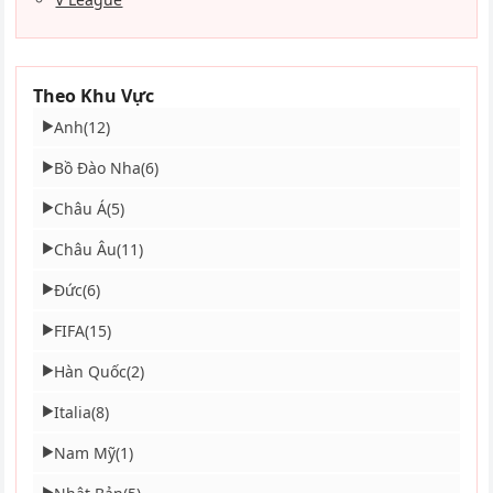
Theo Khu Vực
Anh
(12)
▶
Bồ Đào Nha
(6)
▶
Châu Á
(5)
▶
Châu Âu
(11)
▶
Đức
(6)
▶
FIFA
(15)
▶
Hàn Quốc
(2)
▶
Italia
(8)
▶
Nam Mỹ
(1)
▶
▶