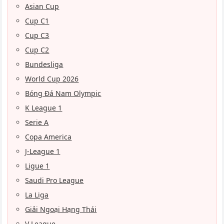
Asian Cup
Cup C1
Cup C3
Cup C2
Bundesliga
World Cup 2026
Bóng Đá Nam Olympic
K League 1
Serie A
Copa America
J-League 1
Ligue 1
Saudi Pro League
La Liga
Giải Ngoại Hạng Thái
V League