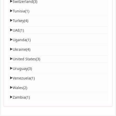
Switzerland
(3)
▶
Tunisia
(1)
▶
Turkey
(4)
▶
UAE
(1)
▶
Uganda
(1)
▶
Ukraine
(4)
▶
United States
(3)
▶
Uruguay
(3)
▶
Venezuela
(1)
▶
Wales
(2)
▶
Zambia
(1)
▶