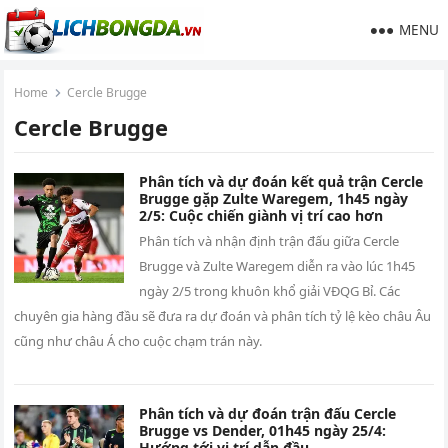
MENU
Home
Cercle Brugge
Cercle Brugge
Phân tích và dự đoán kết quả trận Cercle
Brugge gặp Zulte Waregem, 1h45 ngày
2/5: Cuộc chiến giành vị trí cao hơn
Phân tích và nhận định trận đấu giữa Cercle
Brugge và Zulte Waregem diễn ra vào lúc 1h45
ngày 2/5 trong khuôn khổ giải VĐQG Bỉ. Các
chuyên gia hàng đầu sẽ đưa ra dự đoán và phân tích tỷ lệ kèo châu Âu
cũng như châu Á cho cuộc chạm trán này.
Phân tích và dự đoán trận đấu Cercle
Brugge vs Dender, 01h45 ngày 25/4:
Hướng tới vị trí dẫn đầu