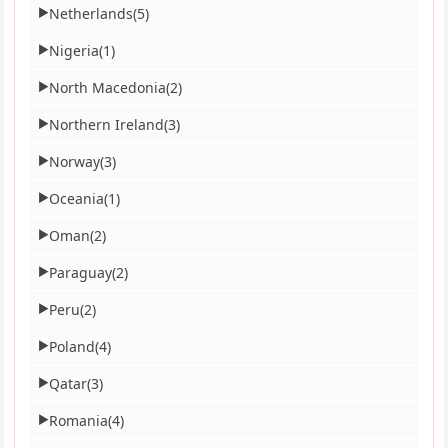
Netherlands
(5)
▶
Nigeria
(1)
▶
North Macedonia
(2)
▶
Northern Ireland
(3)
▶
Norway
(3)
▶
Oceania
(1)
▶
Oman
(2)
▶
Paraguay
(2)
▶
Peru
(2)
▶
Poland
(4)
▶
Qatar
(3)
▶
Romania
(4)
▶